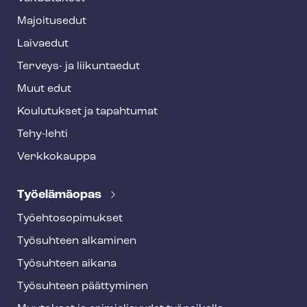
e
Majoitusedut
r
Laivaedut
Terveys- ja liikuntaedut
Muut edut
Koulutukset ja tapahtumat
Tehy-lehti
Verkkokauppa
Työelämäopas
Työ­eh­to­so­pi­muk­set
Työsuhteen alkaminen
Työsuhteen aikana
Työsuhteen päättyminen