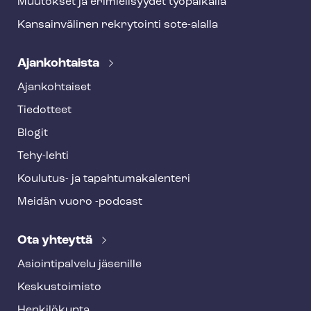
Muutokset ja erimielisyydet työpaikalla
Kansainvälinen rekrytointi sote-alalla
Ajankohtaista
Ajankohtaiset
Tiedotteet
Blogit
Tehy-lehti
Koulutus- ja ta­pah­tu­ma­ka­len­te­ri
Meidän vuoro -podcast
Ota yhteyttä
Asioin­ti­pal­ve­lu jäsenille
Keskustoimisto
Henkilökunta