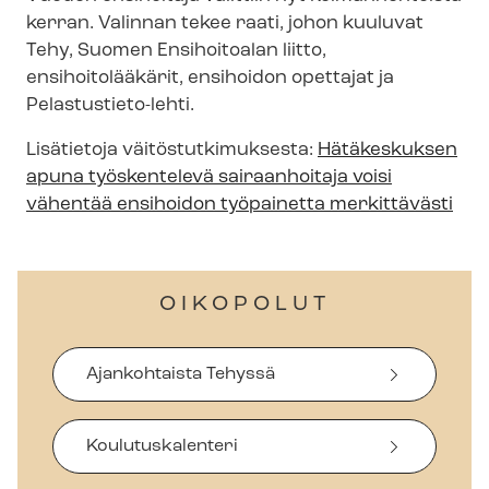
kerran. Valinnan tekee raati, johon kuuluvat
Tehy, Suomen Ensihoitoalan liitto,
ensihoitolääkärit, ensihoidon opettajat ja
Pelastustieto-​lehti.
Lisätietoja väi­tös­tut­ki­muk­ses­ta:
Hätäkeskuksen
apuna työskentelevä sairaanhoitaja voisi
vähentää ensihoidon työpainetta merkittävästi
OIKOPOLUT
Ajankohtaista Tehyssä
Koulutuskalenteri