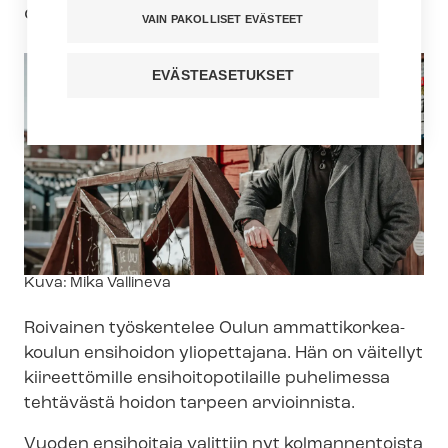
opintopäivillä perjantaina.
VAIN PAKOLLISET EVÄSTEET
EVÄSTEASETUKSET
Kuvateksti
Kuva: Mika Vallineva
Roivainen työskentelee Oulun am­mat­ti­kor­kea­
kou­lun ensihoidon yliopettajana. Hän on väitellyt
kiireettömille en­si­hoi­to­po­ti­lail­le puhelimessa
tehtävästä hoidon tarpeen arvioinnista.
Vuoden ensihoitaja valittiin nyt kolmannentoista