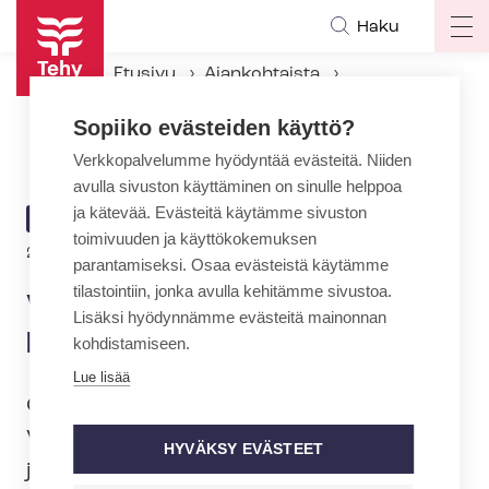
Hyppää
Haku
Op
pääsisältöön
ma
Etusivu
Ajankohtaista
na
Ajankohtaiset Tehyssä
Sopiiko evästeiden käyttö?
Vuoden ensihoitaja 2023 on Petri Roivainen
Verkkopalvelumme hyödyntää evästeitä. Niiden
avulla sivuston käyttäminen on sinulle helppoa
ja kätevää. Evästeitä käytämme sivuston
ARTIKKELIN
AJANKOHTAISTA
toimivuuden ja käyttökokemuksen
KATEGORIA
24.4.2023 | 8:57
parantamiseksi. Osaa evästeistä käytämme
tilastointiin, jonka avulla kehitämme sivustoa.
Vuoden ensihoitaja 2023 on
Lisäksi hyödynnämme evästeitä mainonnan
Petri Roivainen
kohdistamiseen.
Lue lisää
Oululainen Petri Roivainen on valittu
Vuoden ensihoitajaksi. Tunnustus
HYVÄKSY EVÄSTEET
jaettiin Suomen Ensihoitoalan liiton