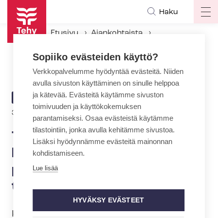
Hyppää
Haku
Op
pääsisältöön
ma
Etusivu
Ajankohtaista
na
Ajankohtaiset Tehyssä
Sopiiko evästeiden käyttö?
Tehyläinen, ilmoittaudu pian kevään verkkokursseille – paikkoja on rajallisesti tarjolla
Verkkopalvelumme hyödyntää evästeitä. Niiden
avulla sivuston käyttäminen on sinulle helppoa
ja kätevää. Evästeitä käytämme sivuston
ARTIKKELIN
AJANKOHTAISTA
toimivuuden ja käyttökokemuksen
KATEGORIA
30.11.2023 | 12:39
parantamiseksi. Osaa evästeistä käytämme
tilastointiin, jonka avulla kehitämme sivustoa.
Tehyläinen, ilmoittaudu pian
Lisäksi hyödynnämme evästeitä mainonnan
kevään verkkokursseille –
kohdistamiseen.
paikkoja on rajallisesti
Lue lisää
tarjolla
HYVÄKSY EVÄSTEET
Keväällä 2024 tarjoamme paljon