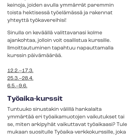
keinoja, joiden avulla ymmärrät paremmin
toista hektisessä työelämässä ja rakennat
yhteyttä työkavereihisi!
Sinulla on keväällä valittavanasi kolme
ajankohtaa, jolloin voit osallistua kurssille.
Ilmoittautuminen tapahtuu napauttamalla
kurssin päivämäärää.
12.2.–17.3.
25.3.–28.4.
6.5.–9.6.
Työaika-kurssit
Tuntuuko sinustakin välillä hankalalta
ymmärtää eri työaikamuotojen vaikutukset tai
se, miten arkipyhät vaikuttavat työaikaasi? Tule
mukaan suositulle Työaika-​verkkokurssille, joka