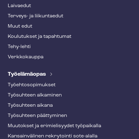
r
Laivaedut
Terveys- ja liikuntaedut
Muut edut
Koulutukset ja tapahtumat
Tehy-lehti
Verkkokauppa
Työelämäopas
Työ­eh­to­so­pi­muk­set
Työsuhteen alkaminen
Työsuhteen aikana
Työsuhteen päättyminen
Muutokset ja erimielisyydet työpaikalla
Kansainvälinen rekrytointi sote-alalla