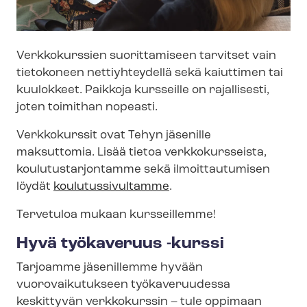
Verkkokurssien suorittamiseen tarvitset vain
tietokoneen nettiyhteydellä sekä kaiuttimen tai
kuulokkeet. Paikkoja kursseille on rajallisesti,
joten toimithan nopeasti.
Verkkokurssit ovat Tehyn jäsenille
maksuttomia. Lisää tietoa verkkokursseista,
kou­lu­tus­tar­jon­tam­me sekä ilmoittautumise
n
löydät
kou­lu­tus­si­vul­tam­me
.
Tervetuloa mukaan kursseillemme!
Hyvä työkaveruus -kurssi
Tarjoamme jäsenillemme hyvään
vuorovaikutukseen työkaveruudessa
keskittyvän verkkokurssin
– tule oppimaan