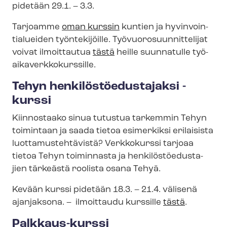
pidetään 29.1. – 3.3.
Tarjoamme
oman kurssin
kuntien ja hy­vin­voin­
tia­luei­den työntekijöille. Työ­vuo­ro­suun­nit­te­li­jat
voivat ilmoittautua
tästä
heille suunnatulle työ­
ai­ka­verk­ko­kurs­sil­le.
Tehyn hen­ki­lös­tö­edus­ta­jak­si -
kurssi
Kiinnostaako sinua tutustua tarkemmin Tehyn
toimintaan ja saada tietoa
esimerkiksi erilaisista
luot­ta­mus­teh­tä­vis­tä? Verkkokurssi tarjoaa
tietoa Tehyn toiminnasta ja hen­ki­lös­tö­edus­ta­
jien tärkeästä roolista osana Tehyä.
Kevään kurssi pidetään 18.3. – 21.4. välisenä
ajanjaksona. – ilmoittaudu kurssille
tästä
.
Palkkaus-kurssi