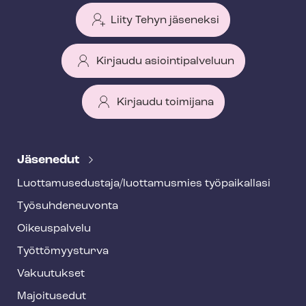
Liity Tehyn jäseneksi
Kirjaudu asiointipalveluun
Kirjaudu toimijana
T
e
Jäsenedut
h
Luot­ta­muse­dus­ta­ja/luottamusmies työpaikallasi
y
Työ­suh­de­neu­von­ta
f
o
Oikeuspalvelu
o
Työt­tö­myys­tur­va
t
Vakuutukset
e
Majoitusedut