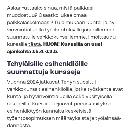
Askarruttaako sinua, mistä palkkasi
muodostuu? Osaatko lukea omaa
palkkalaskelmaasi? Tule mukaan kunta- ja hy­
vin­voin­tia­lueil­la
työskenteleville jäsenillemme
suunnatulle verk­ko­kurs­sil­lem­me. Ilmoittaudu
kurssille
tästä
.
HUOM! Kurssilla on uusi
ajankohta 15.4.-12.5.
Tehyläisille esihenkilöille
suunnattuja kursseja
Vuonna 2024 jatkuvat Tehyn suositut
verkkokurssit esihenkilöille
, jotka työskentelevät
kunta- ja hy­vin­voin­tia­lueil­la sekä yksityisellä
sektorilla.
Kurssit tarjoavat peruskäsityksen
esihenkilötyön kannalta keskeisistä
työehtosopimuksen määräyksistä ja työ­lain­sää­
dän­nös­tä
.