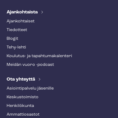
Ajankohtaista
Ajankohtaiset
Tiedotteet
Blogit
Tehy-lehti
Koulutus- ja ta­pah­tu­ma­ka­len­te­ri
Meidän vuoro -podcast
Ota yhteyttä
Asioin­ti­pal­ve­lu jäsenille
Keskustoimisto
Henkilökunta
Ammattiosastot