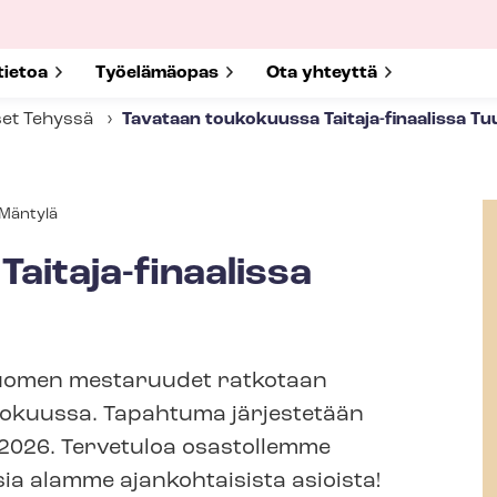
submenu for
tietoa
Show submenu for
Työelämäopas
Show submenu for
Ota yhteyttä
set Tehyssä
Tavataan toukokuussa Taitaja-​finaalissa T
taja
Mäntylä
itaja-​finaalissa
uomen mestaruudet ratkotaan
kokuussa. Tapahtuma järjestetään
.5.2026. Tervetuloa osastollemme
a alamme ajankohtaisista asioista!