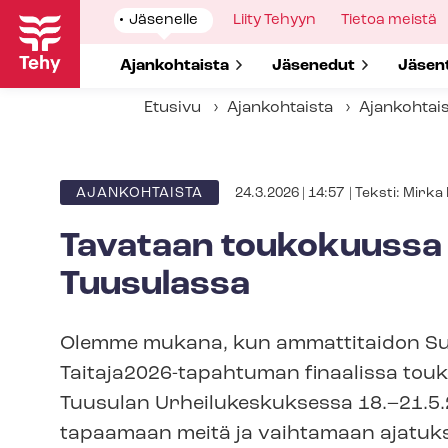
Hyppää
Show
Jäsenelle
Show
Liity Tehyyn
Show
Tietoa meistä
pääsisältöön
submenu
submenu
submenu
for
for
for
Show submenu for
Ajankohtaista
Show submenu for
Jäsenedut
Show 
Jäsen
Etusivu
Ajankohtaista
Ajankohtai
Kirjoit
24.3.2026 | 14:57
| Teksti:
Mirka 
ARTIKKELIN
AJANKOHTAISTA
KATEGORIA
Tavataan toukokuussa Ta
Tuusulassa
Olemme mukana, kun ammattitaidon S
Taitaja2026-tapahtuman finaalissa tou
Tuusulan Ur­hei­lu­kes­kuk­ses­sa 18.–21
tapaamaan meitä ja vaihtamaan ajatuksi