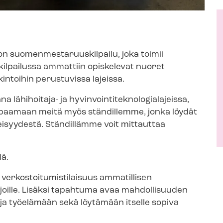
suo­men­mes­ta­ruus­kil­pai­lu, joka toimii
kilpailussa ammattiin opiskelevat nuoret
kintoihin perustuvissa lajeissa.
taja- ja hy­vin­voin­ti­tek­no­lo­gia­la­jeis­sa,
tapaamaan meitä myös ständillemme, jonka löydät
heisyydestä. Ständillämme voit mittauttaa
lä.
­kos­toi­tu­mis­ti­lai­suus
ammatillisen
ijoille. Lisäksi tapahtuma avaa mahdollisuuden
ja työelämään sekä löytämään itselle sopiva