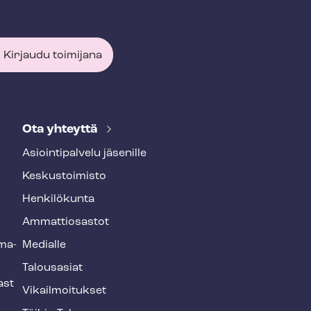
Kirjaudu toimijana
Ota yhteyttä
Asioin­ti­pal­ve­lu jäsenille
Keskustoimisto
Henkilökunta
Ammattiosastot
­ma­
Medialle
Talousasiat
ast
Vi­kail­moi­tuk­set