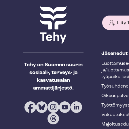
Liity
T
Jäsenedut
e
Luot­ta­muse­
Tehy on Suomen suurin
h
ja/luottamu
sosiaali-, terveys- ja
y
työpaikallasi
kasvatusalan
f
Työ­suh­de­ne
ammattijärjestö.
o
Oikeuspalve
o
Työt­tö­myys­
t
Vakuutukse
e
Majoitusedu