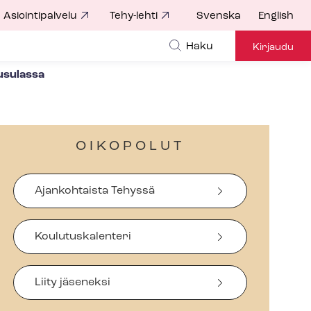
Asiointipalvelu
Tehy-lehti
Svenska
English
Haku
Kirjaudu
uusulassa
OIKOPOLUT
Ajankohtaista Tehyssä
Koulutuskalenteri
Liity jäseneksi