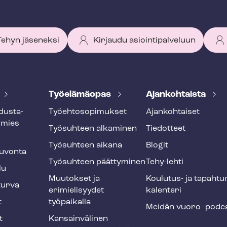
 Tehyn jäseneksi
Kirjaudu asiointipalveluun
Työelämäopas
Ajankohtaista
dus­ta­
Työ­eh­to­so­pi­muk­set
Ajankohtaiset
smies
Työsuhteen alkaminen
Tiedotteet
Työsuhteen aikana
Blogit
u­von­ta
Työsuhteen päättyminen
Tehy-lehti
lu
Muutokset ja
Koulutus- ja ta­pah­tu
tur­va
erimielisyydet
ka­len­te­ri
t
työpaikalla
Meidän vuoro -podc
t
Kansainvälinen