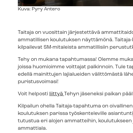
Kuvateksti
Kuva: Pyry Antero
Taitaja on vuosittain järjestettävä ammattitaidon 
ammatillisen koulutuksen näyttämönä. Taitaja-​
kilpailevat SM-mitaleista ammatillisiin perustut
Tehy on mukana tapahtumassa! Olemme mukana lähihoi
joissa huomioimme voittajat palkinnoin. Tule 
edellä mainittujen lajialueiden välittömästä lä
puristusvoimasi!
Voit helposti
liittyä
Tehyn jäseneksi paikan pääl
Kilpailun ohella Taitaja-tapahtuma on oivallinen ver
koulutuksen parissa työskenteleville asiantunt
tutustua eri alojen ammatteihin, koulutukseen 
ammattiala.