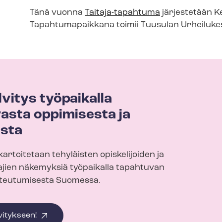
Tänä vuonna
Taitaja-tapahtuma
järjestetään K
T
apahtumapaikkana toimii Tuusulan Urheilukesk
vitys työpaikalla
asta oppimisesta ja
esta
kartoitetaan tehyläisten opiskelijoiden ja
jaa­jien näkemyksiä työpaikalla tapahtuvan
toteutumisesta Suomessa.
vitykseen!