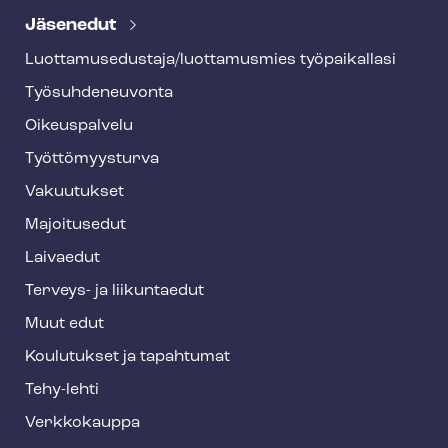
e
Jäsenedut
h
Luot­ta­muse­dus­ta­ja/luottamusmies työpaikallasi
y
Työ­suh­de­neu­von­ta
f
o
Oikeuspalvelu
o
Työt­tö­myys­tur­va
t
Vakuutukset
e
Majoitusedut
r
Laivaedut
Terveys- ja liikuntaedut
Muut edut
Koulutukset ja tapahtumat
Tehy-lehti
Verkkokauppa