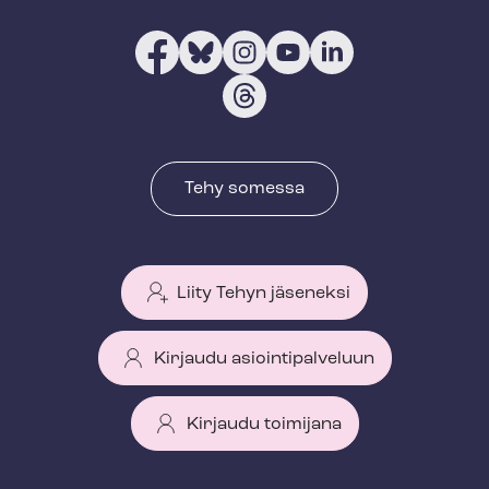
Tehy somessa
Liity Tehyn jäseneksi
Kirjaudu asiointipalveluun
Kirjaudu toimijana
T