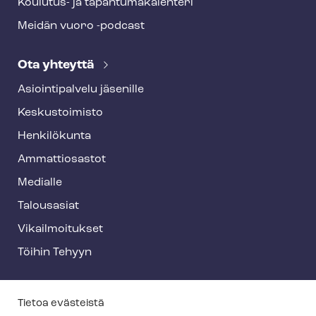
Koulutus- ja ta­pah­tu­ma­ka­len­te­ri
Meidän vuoro -podcast
Ota yhteyttä
Asioin­ti­pal­ve­lu jäsenille
Keskustoimisto
Henkilökunta
Ammattiosastot
Medialle
Talousasiat
Vi­kail­moi­tuk­set
Töihin Tehyyn
T
Tietoa evästeistä