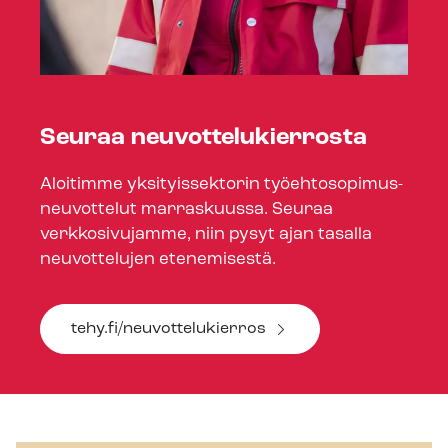
Seuraa neu­vot­te­lu­kier­ros­ta
Aloitimme yksityissektorin työ­eh­to­so­pi­mus­
neu­vot­te­lut marraskuussa. Seuraa
verkkosivujamme, niin pysyt ajan tasalla
neuvottelujen etenemisestä.
tehy.fi/neuvottelukierros