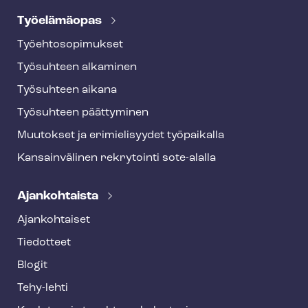
Työelämäopas
Työ­eh­to­so­pi­muk­set
Työsuhteen alkaminen
Työsuhteen aikana
Työsuhteen päättyminen
Muutokset ja erimielisyydet työpaikalla
Kansainvälinen rekrytointi sote-alalla
Ajankohtaista
Ajankohtaiset
Tiedotteet
Blogit
Tehy-lehti