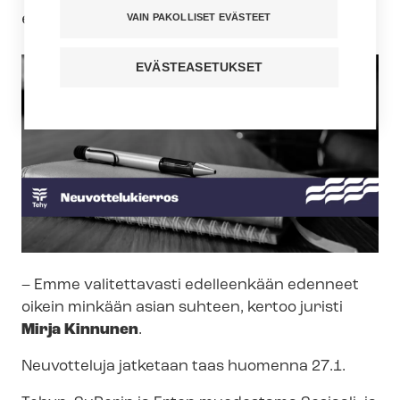
etenemistä ei juurikaan tapahtunut.
VAIN PAKOLLISET EVÄSTEET
EVÄSTEASETUKSET
– Emme valitettavasti edelleenkään edenneet
oikein minkään asian suhteen, kertoo juristi
Mirja Kinnunen
.
Neuvotteluja jatketaan taas huomenna 27.1.