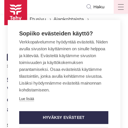
Hyppää
Haku
Op
pääsisältöön
ma
Etusivu
Ajankohtaista
na
Ajankohtaiset Tehyssä
Sopiiko evästeiden käyttö?
SOSTESistä neuvoteltiin – "Emme edelleenkään edenneet oikein minkään asian suhteen"
Verkkopalvelumme hyödyntää evästeitä. Niiden
avulla sivuston käyttäminen on sinulle helppoa
ja kätevää. Evästeitä käytämme sivuston
ARTIKKELIN
AJANKOHTAISTA
toimivuuden ja käyttökokemuksen
KATEGORIA
Kirjoittaja
26.1.2026 | 17:37
| Teksti:
Jan-Olof Eriksson
parantamiseksi. Osaa evästeistä käytämme
tilastointiin, jonka avulla kehitämme sivustoa.
SOSTESistä neuvoteltiin –
Lisäksi hyödynnämme evästeitä mainonnan
"Emme edelleenkään
kohdistamiseen.
edenneet oikein minkään
Lue lisää
asian suhteen"
HYVÄKSY EVÄSTEET
SOSTES neuvotteluja jatkettiin tänään,