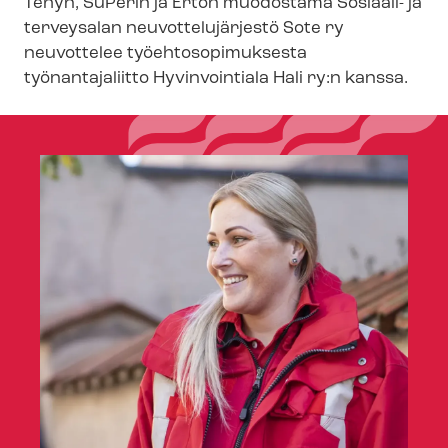
Tehyn, SuPerin ja Erton muodostama Sosiaali- ja
terveysalan neu­vot­te­lu­jär­jes­tö Sote ry
neuvottelee työ­eh­to­so­pi­muk­ses­ta
työnantajaliitto Hyvinvointiala Hali ry:n kanssa.