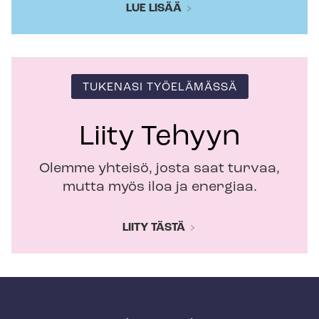
LUE LISÄÄ
TUKENASI TYÖELÄMÄSSÄ
Liity Tehyyn
Olemme yhteisö, josta saat turvaa,
mutta myös iloa ja energiaa.
LIITY TÄSTÄ