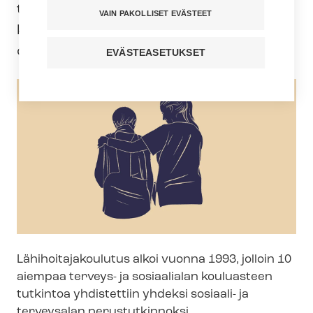
tuk­sen alkamisesta. Lämpimästi onnea
VAIN PAKOLLISET EVÄSTEET
kaikille lähihoitajille ja lähihoitajaksi
opiskeleville!
EVÄSTEASETUKSET
Lä­hi­hoi­ta­ja­kou­lu­tus alkoi vuonna 1993, jolloin 10
aiempaa terveys- ja sosiaalialan kouluasteen
tutkintoa yhdistettiin yhdeksi sosiaali- ja
terveysalan perustutkinnoksi.