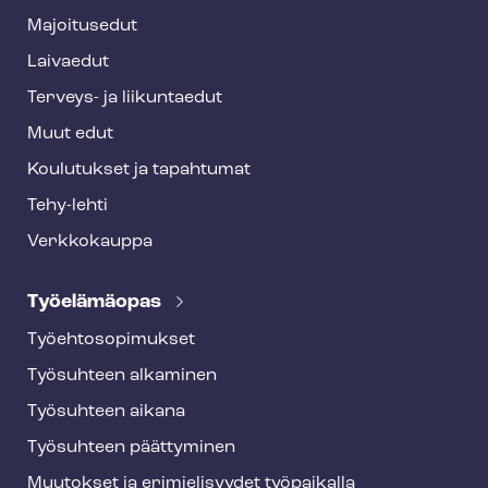
e
Majoitusedut
r
Laivaedut
Terveys- ja liikuntaedut
Muut edut
Koulutukset ja tapahtumat
Tehy-lehti
Verkkokauppa
Työelämäopas
Työ­eh­to­so­pi­muk­set
Työsuhteen alkaminen
Työsuhteen aikana
Työsuhteen päättyminen
Muutokset ja erimielisyydet työpaikalla