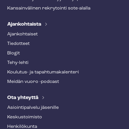
Kansainvälinen rekrytointi sote-alalla
Ajankohtaista
Ajankohtaiset
Tiedotteet
Blogit
Tehy-lehti
Koulutus- ja ta­pah­tu­ma­ka­len­te­ri
Meidän vuoro -podcast
Ota yhteyttä
Asioin­ti­pal­ve­lu jäsenille
Keskustoimisto
Henkilökunta