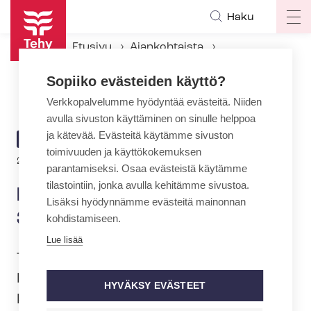
Hyppää
Haku
Op
pääsisältöön
ma
Etusivu
Ajankohtaista
na
Ajankohtaiset Tehyssä
Sopiiko evästeiden käyttö?
Lä­hi­hoi­ta­ja­kou­lu­tus täyttää 30 vuotta
Verkkopalvelumme hyödyntää evästeitä. Niiden
avulla sivuston käyttäminen on sinulle helppoa
ja kätevää. Evästeitä käytämme sivuston
ARTIKKELIN
AJANKOHTAISTA
toimivuuden ja käyttökokemuksen
KATEGORIA
27.1.2022 | 5:52
parantamiseksi. Osaa evästeistä käytämme
tilastointiin, jonka avulla kehitämme sivustoa.
Lä­hi­hoi­ta­ja­kou­lu­tus täyttää
Lisäksi hyödynnämme evästeitä mainonnan
30 vuotta
kohdistamiseen.
Lue lisää
Tänään vietetään kansallista
lähihoitajapäivää. Tänä vuonna tulee
HYVÄKSY EVÄSTEET
kuluneeksi 30 vuotta lä­hi­hoi­ta­ja­kou­lu­