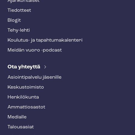
Ajankohtaiset
Tiedotteet
Blogit
Tehy-lehti
Koulutus- ja ta­pah­tu­ma­ka­len­te­ri
Meidän vuoro -podcast
Ota yhteyttä
Asioin­ti­pal­ve­lu jäsenille
Keskustoimisto
Henkilökunta
Ammattiosastot
Medialle
Talousasiat