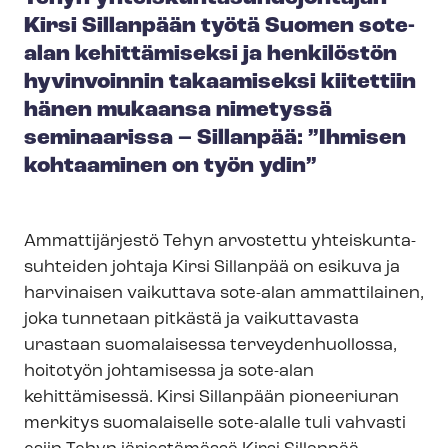
Kirsi Sillanpään työtä Suomen sote-
alan kehittämiseksi ja henkilöstön
hyvinvoinnin takaamiseksi kiitettiin
hänen mukaansa nimetyssä
seminaarissa – Sillanpää: ”Ihmisen
kohtaaminen on työn ydin”
Ammattijärjestö Tehyn arvostettu yh­teis­kun­ta­
suh­tei­den johtaja Kirsi Sillanpää on esikuva ja
harvinaisen vaikuttava sote-alan ammattilainen,
joka tunnetaan pitkästä ja vaikuttavasta
urastaan suomalaisessa ter­vey­den­huol­los­sa,
hoitotyön johtamisessa ja sote-alan
kehittämisessä. Kirsi Sillanpään pioneeriuran
merkitys suomalaiselle sote-alalle tuli vahvasti