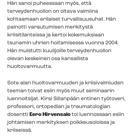
Hän sanoi puheessaan myös, että
terveydenhuollon on oltava valmiina
kohtaamaan erilaiset turvallisuusuhat. Hän
painotti varautumisen merkitystä
kriisitilanteissa ja kertoi kokemuksiaan
tsunamin uhrien hoitamisessa vuonna 2004.
Hän muistutti kuulijoille terveydenhuollon
olevan keskeinen osa kansallista
huoltovarmuutta.
Sote-alan huoltovarmuuden ja kriisivalmiuden
teeman toivat esiin myös muut seminaarin
luennoitsijat. Kirsi Sillanpään entinen työtoveri,
professori, ortopedian ja traumatologian
dosentti
Eero Hirvensalo
toi luennossaan esiin
johtamisen merkityksen poikkeusoloissa ja
kriiseissä.