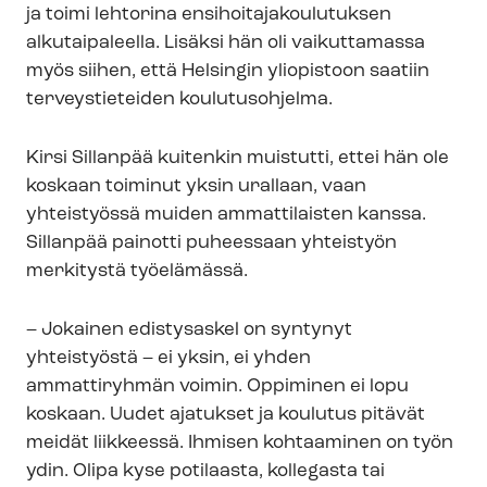
ja toimi lehtorina en­si­hoi­ta­ja­kou­lu­tuk­sen
alkutaipaleella. Lisäksi hän oli vaikuttamassa
myös siihen, että Helsingin yliopistoon saatiin
terveystieteiden koulutusohjelma.
Kirsi Sillanpää kuitenkin muistutti, ettei hän ole
koskaan toiminut yksin urallaan, vaan
yhteistyössä muiden ammattilaisten kanssa.
Sillanpää painotti puheessaan yhteistyön
merkitystä työelämässä.
– Jokainen edistysaskel on syntynyt
yhteistyöstä – ei yksin, ei yhden
ammattiryhmän voimin. Oppiminen ei lopu
koskaan. Uudet ajatukset ja koulutus pitävät
meidät liikkeessä. Ihmisen kohtaaminen on työn
ydin. Olipa kyse potilaasta, kollegasta tai