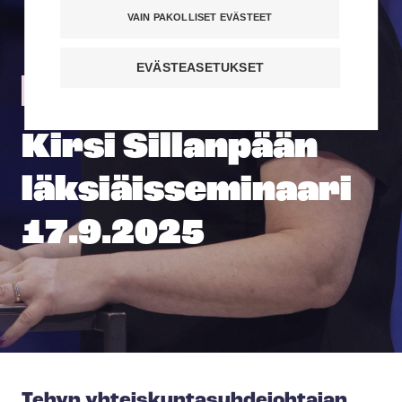
VAIN PAKOLLISET EVÄSTEET
EVÄSTEASETUKSET
#Tehy
Kirsi Sil­lan­pään
läk­siäis­se­mi­naa­ri
17.9.2025
Tehyn yh­teis­kun­ta­suh­de­joh­ta­jan