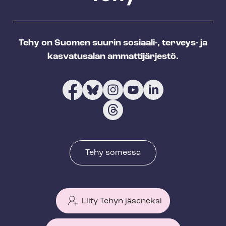
Tehy on Suomen suurin sosiaali-, terveys- ja
kasvatusalan ammattijärjestö.
Tehy somessa
Liity Tehyn jäseneksi