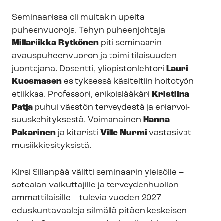
Seminaarissa oli muitakin upeita
puheenvuoroja. Tehyn puheenjohtaja
Millariikka Rytkönen
piti seminaarin
avauspuheenvuoron ja toimi tilaisuuden
juontajana. Dosentti, yliopistonlehtori
Lauri
Kuosmasen
esityksessä käsiteltiin hoitotyön
etiikkaa. Professori, erikoislääkäri
Kristiina
Patja
puhui väestön terveydestä ja eriar­voi­
suus­ke­hi­tyk­ses­tä. Voimanainen
Hanna
Pakarinen
ja kitaristi
Ville Nurmi
vastasivat
musiik­kie­si­tyk­sis­tä.
Kirsi Sillanpää välitti seminaarin yleisölle –
sotealan vaikuttajille ja terveydenhuollon
ammattilaisille – tulevia vuoden 2027
eduskuntavaaleja silmällä pitäen keskeisen