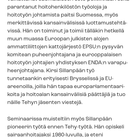
parantanut hoitohenkilöstön työoloja ja
hoitotyön johtamista paitsi Suomessa, myös
merkittävissä kansainvälisissä luot­ta­mus­teh­tä­
vis­sä. Hän on toiminut ja toimii tälläkin hetkellä
muun muassa Euroopan julkisten alojen
ammattiliittojen kattojärjestö EPSU:n pysyvän
komitean puheenjohtajana ja eurooppalaisen
hoitotyön johtajien yhdistyksen ENDA:n va­ra­pu­
heen­joh­ta­ja­na. Kirsi Sillanpään työ
tunnetaankin erityisesti Brysselissä ja EU-
areenoilla, joilla hän tapaa eu­ro­par­la­men­taa­ri­
koi­ta ja hoitoalan kansainvälisiä päättäjiä ja tuo
näille Tehyn jäsenten viestejä.
Seminaarissa muisteltiin myös Sillanpään
pioneerin työtä ennen Tehy-työtä. Hän opiskeli
sairaanhoitajaksi 1980-luvulla, ja eteni