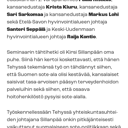
kansanedustaja
Krista Kiuru
, kansanedustaja
Sari Sarkomaa
ja kansanedustaja
Markus Lohi
sekä Etelä-Savon hyvinvointialueen johtaja
Santeri Seppälä
ja Keski-Uudenmaan
hyvinvointialueen johtaja
Raija Kontio
.
Seminaarin tähtihetki oli Kirsi Sillanpään oma
puhe. Siinä hän kertoi koskettavasti, että hänen
Tehyssä tekemänsä työ on tähdännyt siihen,
että Suomen sote-ala olisi kestävää, kansalaiset
saisivat tasa-arvoisen pääsyn terveydenhoidon
palveluihin sekä siihen, että osaava
hoitohenkilöstö pysyisi sote-alalla.
Työskennellessään Tehyssä yh­teis­kun­ta­suh­tei­
den johtajana Sillanpää onkin pitkäjänteisesti
vaikuttanut suomalaiseen sote-politiikkaan sekä