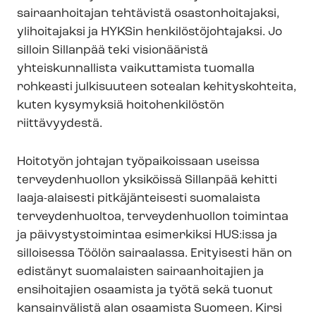
sairaanhoitajan tehtävistä osastonhoitajaksi,
ylihoitajaksi ja HYKSin hen­ki­lös­tö­joh­ta­jak­si. Jo
silloin Sillanpää teki visionääristä
yhteiskunnallista vaikuttamista tuomalla
rohkeasti julkisuuteen sotealan kehityskohteita,
kuten kysymyksiä hoitohenkilöstön
riittävyydestä.
Hoitotyön johtajan työpaikoissaan useissa
terveydenhuollon yksiköissä Sillanpää kehitti
laaja-alaisesti pitkäjänteisesti suomalaista
terveydenhuoltoa, terveydenhuollon toimintaa
ja päi­vys­tys­toi­min­taa esimerkiksi HUS:issa ja
silloisessa Töölön sairaalassa. Erityisesti hän on
edistänyt suomalaisten sairaanhoitajien ja
ensihoitajien osaamista ja työtä sekä tuonut
kansainvälistä alan osaamista Suomeen. Kirsi