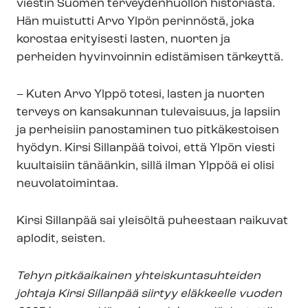
viestin Suomen terveydenhuollon historiasta.
Hän muistutti Arvo Ylpön perinnöstä, joka
korostaa erityisesti lasten, nuorten ja
perheiden hyvinvoinnin edistämisen tärkeyttä.
– Kuten Arvo Ylppö totesi, lasten ja nuorten
terveys on kansakunnan tulevaisuus, ja lapsiin
ja perheisiin panostaminen tuo pitkäkestoisen
hyödyn. Kirsi Sillanpää toivoi, että Ylpön viesti
kuultaisiin tänäänkin, sillä ilman Ylppöä ei olisi
neuvolatoimintaa.
Kirsi Sillanpää sai yleisöltä puheestaan raikuvat
aplodit, seisten.
Tehyn pitkäaikainen yh­teis­kun­ta­suh­tei­den
johtaja Kirsi Sillanpää siirtyy eläkkeelle vuoden