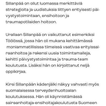
Sillanpää on ollut luomassa merkittäviä
strategioita ja uudistuksia liittyen erityisesti päi­
vys­tys­toi­min­taan, ensihoitoon ja
traumapotilaiden hoitoon.
Urallaan Sillanpää on vaikuttanut esimerkiksi
Töölössä, jossa hän oli mukana kehittämässä
mo­niam­ma­til­li­sis­sa tiimeissä vaativaa eri­tyis­sai­
raan­hoi­toa ja rakensi uusia toimintamalleja,
kehitti päi­vys­tys­toi­min­taa ja trauma-team
koulutusta. Lisäksi hän on kirjoittanut neljä
oppikirjaa.
Kirsi Sillanpään kädenjälki näkyy vahvasti myös
suomalaisessa ter­vey­den­huol­toa­lan
koulutuksessa. Hän oli käynnistämässä
sairaanhoitaja-​ensihoitajakoulutusta Suomeen