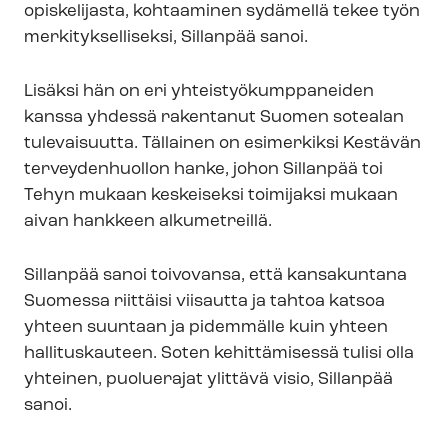
opiskelijasta, kohtaaminen sydämellä tekee työn
mer­ki­tyk­sel­li­sek­si, Sillanpää sanoi.
Lisäksi hän on eri yh­teis­työ­kump­pa­nei­den
kanssa yhdessä rakentanut Suomen sotealan
tulevaisuutta. Tällainen on esimerkiksi Kestävän
terveydenhuollon hanke, johon Sillanpää toi
Tehyn mukaan keskeiseksi toimijaksi mukaan
aivan hankkeen alkumetreillä.
Sillanpää sanoi toivovansa, että kansakuntana
Suomessa riittäisi viisautta ja tahtoa katsoa
yhteen suuntaan ja pidemmälle kuin yhteen
hallituskauteen. Soten kehittämisessä tulisi olla
yhteinen, puoluerajat ylittävä visio, Sillanpää
sanoi.