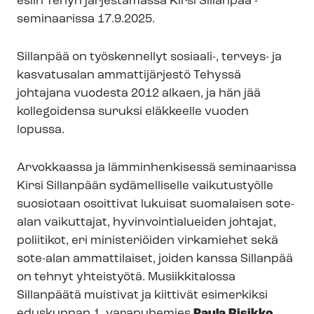
esiin Tehyn järjestämässä Kirsi Sillanpää -
seminaarissa 17.9.2025.
Sillanpää on työskennellyt sosiaali-, terveys- ja
kasvatusalan ammattijärjestö Tehyssä
johtajana vuodesta 2012 alkaen, ja hän jää
kollegoidensa suruksi eläkkeelle vuoden
lopussa.
Arvokkaassa ja lämminhenkisessä seminaarissa
Kirsi Sillanpään sydämelliselle vaikutustyölle
suosiotaan osoittivat lukuisat suomalaisen sote-
alan vaikuttajat, hy­vin­voin­tia­luei­den johtajat,
poliitikot, eri ministeriöiden virkamiehet sekä
sote-alan ammattilaiset, joiden kanssa Sillanpää
on tehnyt yhteistyötä. Musiikkitalossa
Sillanpäätä muistivat ja kiittivät esimerkiksi
eduskunnan 1. varapuhemies
Paula Risikko
,