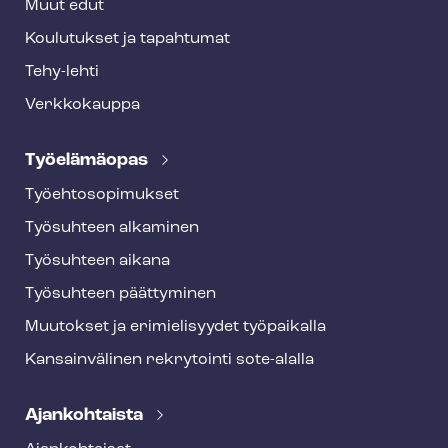
Muut edut
Koulutukset ja tapahtumat
Tehy-lehti
Verkkokauppa
Työelämäopas
Työ­eh­to­so­pi­muk­set
Työsuhteen alkaminen
Työsuhteen aikana
Työsuhteen päättyminen
Muutokset ja erimielisyydet työpaikalla
Kansainvälinen rekrytointi sote-alalla
Ajankohtaista