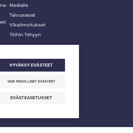
­ma­
Medialle
Talousasiat
ast
Vi­kail­moi­tuk­set
Töihin Tehyyn
HYVÄKSY EVÄSTEET
VAIN PAKOLLISET EVÄSTEET
EVÄSTEASETUKSET