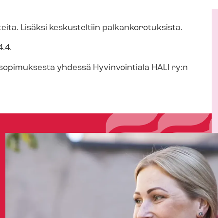
ta. Lisäksi keskusteltiin pal­kan­ko­ro­tuk­sis­ta.
4.4.
to­so­pi­muk­ses­ta yhdessä Hyvinvointiala HALI ry:n