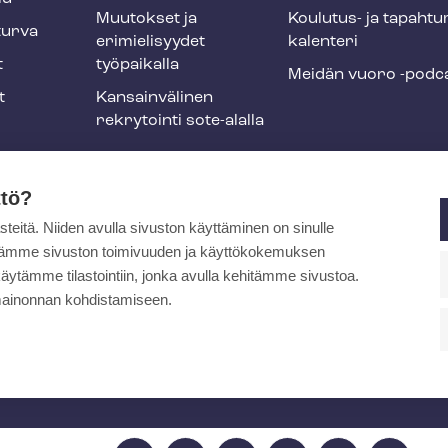
Muutokset ja
Koulutus- ja ta­pah­tu
tur­va
erimielisyydet
ka­len­te­ri
t
työpaikalla
Meidän vuoro -podc
t
Kansainvälinen
rekrytointi sote-alalla
liikuntaedut
ttö?
itä. Niiden avulla sivuston käyttäminen on sinulle
ja
ytämme sivuston toimivuuden ja käyttökokemuksen
äytämme tilastointiin, jonka avulla kehitämme sivustoa.
ainonnan kohdistamiseen.
pa