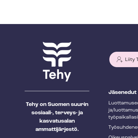
Liity
T
Jäsenedut
e
Luot­ta­muse­
Tehy on Suomen suurin
h
ja/luottamu
sosiaali-, terveys- ja
y
työpaikallasi
kasvatusalan
f
Työ­suh­de­ne
ammattijärjestö.
o
Oikeuspalve