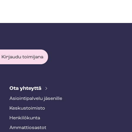
Kirjaudu toimijana
Ota yhteyttä
Asioin­ti­pal­ve­lu jäsenille
Keskustoimisto
Henkilökunta
Ammattiosastot