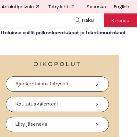
Asiointipalvelu
Tehy-lehti
Svenska
English
Haku
Kirjaudu
eu­vot­te­luis­sa esillä palkankorotukset ja tekstimuutokset
OIKOPOLUT
Ajankohtaista Tehyssä
Koulutuskalenteri
Liity jäseneksi