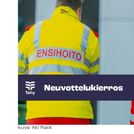
Kuvateksti
kuva: Aki Rask