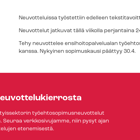
Neuvotteluissa työstettiin edelleen tekstitavoittei
Neuvottelut jatkuvat tällä viikolla perjantaina 2
Tehy neuvottelee en­si­hoi­to­pal­ve­lua­lan työ­eh­
kanssa. Nykyinen sopimuskausi päättyy 30.4.
­vot­te­lu­kier­ros­ta
issektorin työ­eh­to­so­pi­mus­neu­vot­te­lut
 Seuraa verkkosivujamme, niin pysyt ajan
telujen etenemisestä.