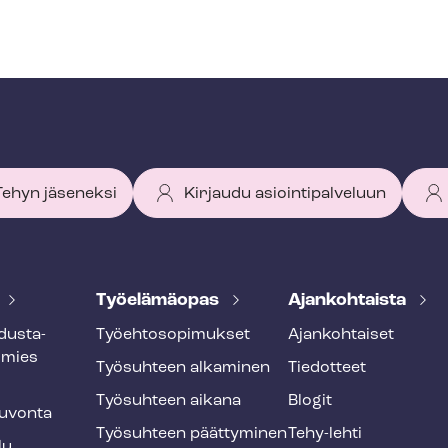
 Tehyn jäseneksi
Kirjaudu asiointipalveluun
Työelämäopas
Ajankohtaista
dus­ta­
Työ­eh­to­so­pi­muk­set
Ajankohtaiset
smies
Työsuhteen alkaminen
Tiedotteet
Työsuhteen aikana
Blogit
u­von­ta
Työsuhteen päättyminen
Tehy-lehti
lu