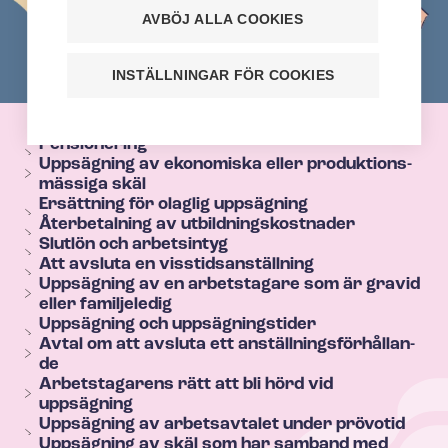
AVBÖJ ALLA COOKIES
INSTÄLLNINGAR FÖR COOKIES
T
e
Pensionering
Uppsägning av ekonomiska eller pro­duk­tions­
h
mäs­si­ga skäl
y
Ersättning för olaglig uppsägning
Återbetalning av ut­bild­nings­kost­na­der
s
Slutlön och arbetsintyg
e
Att avsluta en viss­tids­an­ställ­ning
c
Uppsägning av en arbetstagare som är gravid
eller familjeledig
t
Uppsägning och uppsägningstider
i
Avtal om att avsluta ett an­ställ­nings­för­hål­lan­
de
o
Arbetstagarens rätt att bli hörd vid
n
uppsägning
m
Uppsägning av arbetsavtalet under prövotid
Uppsägning av skäl som har samband med