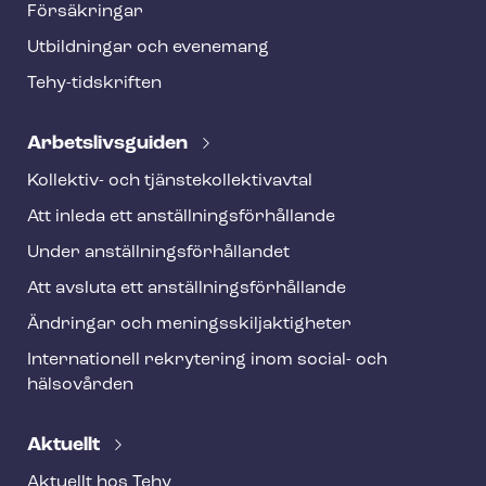
t
Försäkringar
e
Utbildningar och evenemang
r
Tehy-​tidskriften
Ar­bets­livs­gui­den
Kollektiv- och tjäns­te­kol­lek­tivav­tal
Att inleda ett an­ställ­nings­för­hål­lan­de
Under an­ställ­nings­för­hål­lan­det
Att avsluta ett an­ställ­nings­för­hål­lan­de
Ändringar och me­nings­skilj­ak­tig­he­ter
Internationell rekrytering inom social- och
hälsovården
Aktuellt
Aktuellt hos Tehy