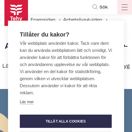
Hoppa
Sök
Op
till
ma
huvudinnehåll
Framsidan
Arbetslivsguiden
na
Att avsluta ett an­ställ­nings­för­hål­lan­de
Tillåter du kakor?
Vår webbplats använder kakor. Tack vare dem
Att avsluta ett an­ställ­nings­för­
kan du använda webbplatsen lätt och smidigt. Vi
hål­lan­de
använder kakor för att förbättra funktionen för
och användarens upplevelse av vår webbplats.
Läs mera om till exempel slutlön, arbetsintyg
Vi använder en del kakor för statistikföring,
och uppsägning.
genom vilken vi utvecklar webbplatsen.
Dessutom använder vi kakor för att rikta
reklam.
Läs mer
TILLÅT ALLA COOKIES