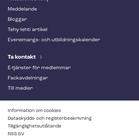
Meddelande
Bloggar
Tehy-lehti artikel
Evenemangs- och ut­bild­nings­ka­len­der
Ta kontakt
E-tjänster för medlemmar
Fackav­del­ning­ar
Till medier
T
Information om cookies
e
Dataskydds- och re­gis­ter­be­skriv­ning
Till­gäng­lig­hets­ut­lå­tan­de
h
RSS SV
y