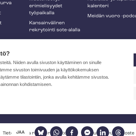
tur­va
erimielisyydet
ka­len­te­ri
t
työpaikalla
Meidän vuoro -podc
t
Kansainvälinen
rekrytointi sote-alalla
liikuntaedut
ttö?
itä. Niiden avulla sivuston käyttäminen on sinulle
ja
ytämme sivuston toimivuuden ja käyttökokemuksen
äytämme tilastointiin, jonka avulla kehitämme sivustoa.
ainonnan kohdistamiseen.
pa
Bluesky
WhatsApp
Facebook
Facebook
LinkedIn
Threads
JAA
Tietosuoja- ja re­kis­te­ri­se­los­teet
Saa­vu­tet­ta­vuus­se­los­te