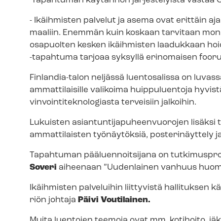
Tapahtuman käytännön järjestelyistä vastaa G
- Ikäihmisten palvelut ja asema ovat erittäin a
maaliin. Enemmän kuin koskaan tarvitaan monia
osapuolten kesken ikäihmisten laadukkaan hoid
-tapahtuma tarjoaa syksyllä erinomaisen foo
Finlandia-talon neljässä luentosalissa on luvass
ammattilaisille valikoima huippuluentoja hyvist
vin­voin­ti­tek­no­lo­gias­ta terveisiin jalkoihin.
Lukuisten asian­tun­ti­ja­pu­heen­vuo­ro­jen lisäk
ammattilaisten työnäytöksiä, posterinäyttely ja 
Tapahtuman pääluennoitsijana on tut­ki­mus­pro­f
Soveri
aiheenaan ”Uudenlainen vanhuus huomi
Ikäihmisten palveluihin liittyvistä hallituksen kär
riön johtaja
Päivi Voutilainen.
Muita luentojen teemoja ovat mm. kotihoito, i