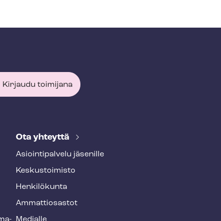
Kirjaudu toimijana
Ota yhteyttä
Asioin­ti­pal­ve­lu jäsenille
Keskustoimisto
Henkilökunta
Ammattiosastot
­ma­
Medialle