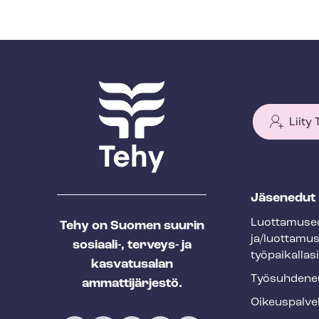
Liity
T
Jäsenedut
e
Luot­ta­muse­
Tehy on Suomen suurin
h
ja/luottamu
sosiaali-, terveys- ja
y
työpaikallasi
kasvatusalan
f
Työ­suh­de­ne
ammattijärjestö.
o
Oikeuspalve