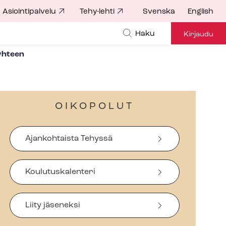
Asiointipalvelu
Tehy-lehti
Svenska
English
Haku
Kirjaudu
yhteen
OIKOPOLUT
Ajankohtaista Tehyssä
Koulutuskalenteri
Liity jäseneksi