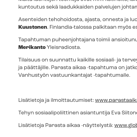
kuntoutus sekä laadukkaiden palvelujen johta
Asenteiden tehohoidosta, ajasta, onnesta ja luo
Kuustonen
. Finlandia-talossa palkitaan myös e
Tapahtuman puheenjohtajana toimii ansioitunut 
Merikanto
Yleisradiosta.
Tilaisuus on suunnattu kaikille sosiaali- ja terve
ja päättäjille. Parasta aikaa -tapahtuma on jat
Vanhustyön vastuunkantajat -tapahtumalle.
Lisätietoja ja ilmoittautumiset:
www.parastaaika
Tehyn so­si­aa­li­po­liit­ti­nen asiantuntija Eva Sii
Lisätietoja Parasta aikaa -näyttelystä:
www.glob