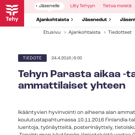
Hyppää
Show
Jäsenelle
Show
Liity Tehyyn
Show
Tietoa meistä
pääsisältöön
submenu
submenu
submenu
for
for
for
Show submenu for
Ajankohtaista
Show submenu for
Jäsenedut
Show 
Jäsen
Etusivu
Ajankohtaista
Tiedotteet
24.4.2016 | 6:00
ARTIKKELIN
TIEDOTE
KATEGORIA
Tehyn Parasta aikaa -
ammattilaiset yhteen
Ikääntyvien hyvinvointi on aiheena alan ammatt
koulutustapahtumassa 10.11.2016 Finlandia-tal
luentoja, työnäytteitä, posterinäyttely, tietoisk