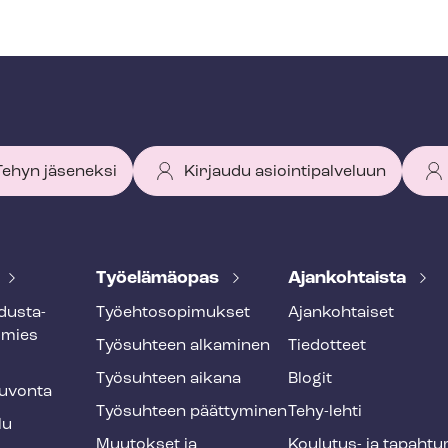
 Tehyn jäseneksi
Kirjaudu asiointipalveluun
Työelämäopas
Ajankohtaista
dus­ta­
Työ­eh­to­so­pi­muk­set
Ajankohtaiset
smies
Työsuhteen alkaminen
Tiedotteet
Työsuhteen aikana
Blogit
u­von­ta
Työsuhteen päättyminen
Tehy-lehti
lu
Muutokset ja
Koulutus- ja ta­pah­tu