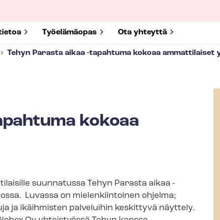
submenu for
tietoa
Show submenu for
Työelämäopas
Show submenu for
Ota yhteyttä
Tehyn Parasta aikaa -tapahtuma kokoaa ammattilaiset 
tapahtuma kokoaa
ilaisille suunnatussa Tehyn Parasta aikaa -​
ossa. Luvassa on mielenkiintoinen ohjelma;
uja ja ikäihmisten palveluihin keskittyvä näyttely.