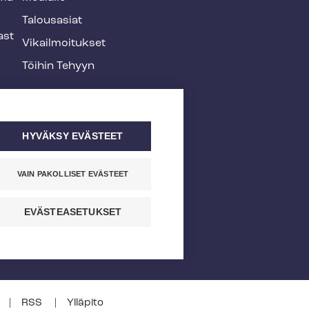
Talousasiat
ast
Vi­kail­moi­tuk­set
Töihin Tehyyn
HYVÄKSY EVÄSTEET
VAIN PAKOLLISET EVÄSTEET
EVÄSTEASETUKSET
RSS
Ylläpito