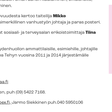
minen.
vuudesta kertoo taiteilija
Mikko
simerkillinen vanhustyön johtaja ja paras posteri.
sosiaali- ja terveysalan erikoistoimittaja
Tiina
ydenhuollon ammattilaisille, esimiehille, johtajille
koa Tehyn vuosina 2011 ja 2014 järjestämälle
a.fi
tonen, puh (09) 5422 7168.
ex.fi
,
Jarmo Siekkinen puh.040 5950106