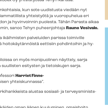
lobex Oy yhteistyössä Tehyn kanssa.
jankohtaisia, kun sote-uudistusta viedään nyt
mmatillista yhteistyötä ja vuoropuhelua eri
on ja hyvinvoinnin puolesta. Tähän Parasta aikaa
rumin, sanoo Tehyn puheenjohtaja
Rauno Vesivalo.
a ikäihmisten palveluiden parissa toimiville
ä hoitokäytännöistä eettisiin pohdintoihin ja hy­
si tiloissa on myös monipuolinen näyttely, sarja
suullisten esitysten ja tietoiskujen sarja.
es­so­ri
Harriet
Finne-
sen yhteiskunnassa”.
kihankkeista alustaa sosiaali- ja ter­veys­mi­nis­te­
äkkäiden oman äänen kuuluminen, omaishoito,