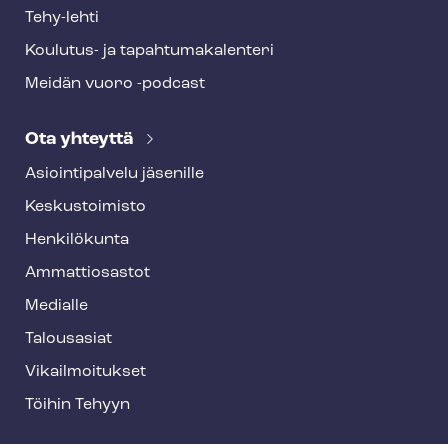
Tehy-lehti
Koulutus- ja ta­pah­tu­ma­ka­len­te­ri
Meidän vuoro -podcast
Ota yhteyttä
Asioin­ti­pal­ve­lu jäsenille
Keskustoimisto
Henkilökunta
Ammattiosastot
Medialle
Talousasiat
Vi­kail­moi­tuk­set
Töihin Tehyyn