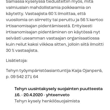
Samassa kyselyssä tiedusteltiin myös, mitä
valmiuslain mahdollistamia poikkeamia on
käytetty. Vastaajista 60 % ilmoittaa, että
vuosilomia on siirretty tai peruttu ja 56 % kertoo
irtisanomisajan pidentämisestä. Erityisesti
irtisanomisajan pidentäminen on käytössä nyt
selvästi useamman vastaajan organisaatiossa
kuin reilut kaksi viikkoa sitten, jolloin siitä ilmoitti
30 % vastaajista.
Lisätietoja:
Tehyn työym­pä­ris­tö­asian­tun­ti­ja Kaija Ojanperä,
p. 09 542 271 64
Tehyn uusintakysely suojainten puutteesta
16. - 20.4.2020 - yhteenveto
Tehyn kysely hen­ki­lö­suo­jai­mis­ta