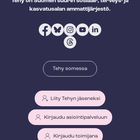
Tehy on Suomen suurin sosiaali-, terveys- ja
kasvatusalan ammattijärjestö.
Tehy somessa
Liity Tehyn jäseneksi
Kirjaudu asiointipalveluun
Kirjaudu toimijana