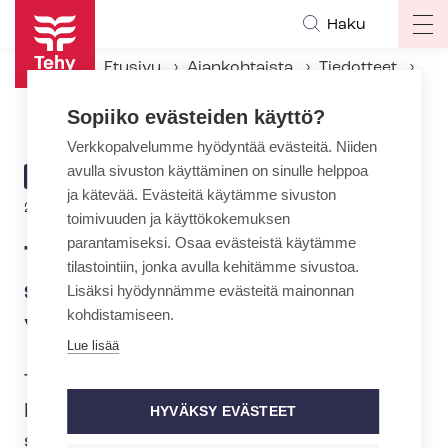
Hyppää
Haku
Op
pääsisältöön
ma
Etusivu
Ajankohtaista
Tiedotteet
na
Tehyn kysely: Pula suojavarusteista jatkuu – nyt vähissä suojatakit
Sopiiko evästeiden käyttö?
Verkkopalvelumme hyödyntää evästeitä. Niiden
avulla sivuston käyttäminen on sinulle helppoa
ARTIKKELIN
TIEDOTE
ja kätevää. Evästeitä käytämme sivuston
KATEGORIA
22.4.2020 | 6:00
toimivuuden ja käyttökokemuksen
parantamiseksi. Osaa evästeistä käytämme
Tehyn kysely: Pula
tilastointiin, jonka avulla kehitämme sivustoa.
suojavarusteista jatkuu – nyt
Lisäksi hyödynnämme evästeitä mainonnan
kohdistamiseen.
vähissä suojatakit
Lue lisää
Tehy toteutti 17.-20.4. kyselyn
koronakriisin aikaisista
HYVÄKSY EVÄSTEET
suojavarusteista yli­opis­to­sai­raa­lo­jen