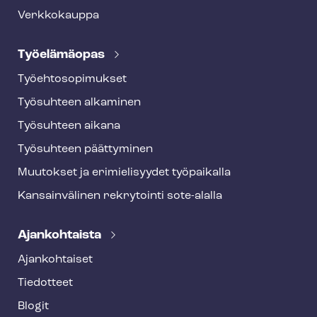
Verkkokauppa
Työelämäopas
Työ­eh­to­so­pi­muk­set
Työsuhteen alkaminen
Työsuhteen aikana
Työsuhteen päättyminen
Muutokset ja erimielisyydet työpaikalla
Kansainvälinen rekrytointi sote-alalla
Ajankohtaista
Ajankohtaiset
Tiedotteet
Blogit