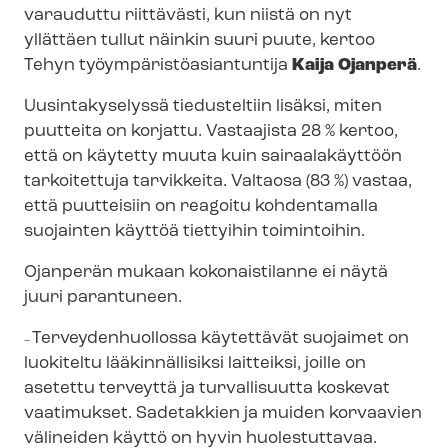
varauduttu riittävästi, kun niistä on nyt
yllättäen tullut näinkin suuri puute, kertoo
Tehyn työym­pä­ris­tö­asian­tun­ti­ja
Kaija Ojanperä
.
Uusintakyselyssä tiedusteltiin lisäksi, miten
puutteita on korjattu. Vastaajista 28 % kertoo,
että on käytetty muuta kuin sairaalakäyttöön
tarkoitettuja tarvikkeita. Valtaosa (83 %) vastaa,
että puutteisiin on reagoitu kohdentamalla
suojainten käyttöä tiettyihin toimintoihin.
Ojanperän mukaan kokonaistilanne ei näytä
juuri parantuneen.
Ter­vey­den­huol­los­sa käytettävät suojaimet on
–
luokiteltu lääkinnällisiksi laitteiksi, joille on
asetettu terveyttä ja turvallisuutta koskevat
vaatimukset. Sadetakkien ja muiden korvaavien
välineiden käyttö on hyvin huolestuttavaa.