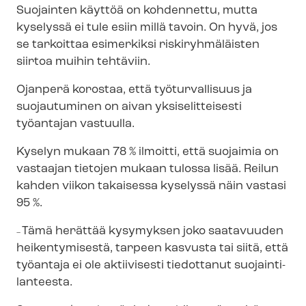
Suojainten käyttöä on kohdennettu, mutta
kyselyssä ei tule esiin millä tavoin. On hyvä, jos
se tarkoittaa esimerkiksi riskiryhmäläisten
siirtoa muihin tehtäviin.
Ojanperä korostaa, että työturvallisuus ja
suojautuminen on aivan yksiselitteisesti
työantajan vastuulla.
Kyselyn mukaan 78 % ilmoitti, että suojaimia on
vastaajan tietojen mukaan tulossa lisää. Reilun
kahden viikon takaisessa kyselyssä näin vastasi
95 %.
Tämä herättää kysymyksen joko saatavuuden
–
heikentymisestä, tarpeen kasvusta tai siitä, että
työantaja ei ole aktiivisesti tiedottanut suo­jain­ti­
lan­tees­ta.