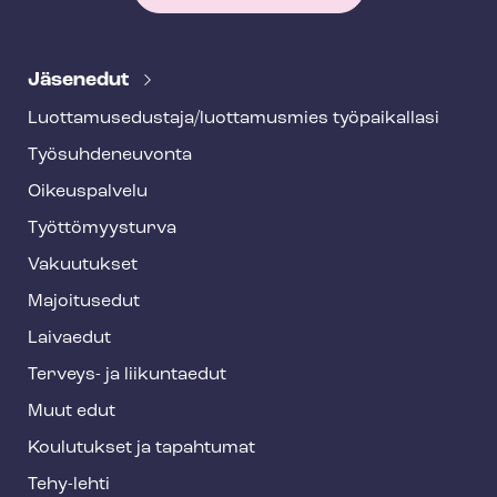
T
e
Jäsenedut
h
Luot­ta­muse­dus­ta­ja/luottamusmies työpaikallasi
y
Työ­suh­de­neu­von­ta
f
o
Oikeuspalvelu
o
Työt­tö­myys­tur­va
t
Vakuutukset
e
Majoitusedut
r
Laivaedut
Terveys- ja liikuntaedut
Muut edut
Koulutukset ja tapahtumat
Tehy-lehti