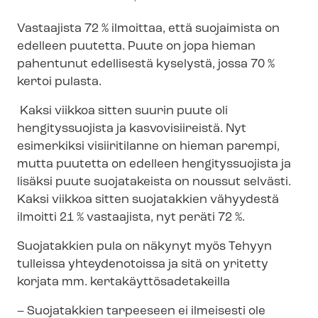
Vastaajista 72 % ilmoittaa, että suojaimista on
edelleen puutetta. Puute on jopa hieman
pahentunut edellisestä kyselystä, jossa 70 %
kertoi pulasta.
Kaksi viikkoa sitten suurin puute oli
hengityssuojista ja kasvovisiireistä. Nyt
esimerkiksi visiiritilanne on hieman parempi,
mutta puutetta on edelleen hengityssuojista ja
lisäksi puute suojatakeista on noussut selvästi.
Kaksi viikkoa sitten suojatakkien vähyydestä
ilmoitti 21 % vastaajista, nyt peräti 72 %.
Suojatakkien pula on näkynyt myös Tehyyn
tulleissa yhteydenotoissa ja sitä on yritetty
korjata mm. ker­ta­käyt­tö­sa­de­ta­keil­la
– Suojatakkien tarpeeseen ei ilmeisesti ole