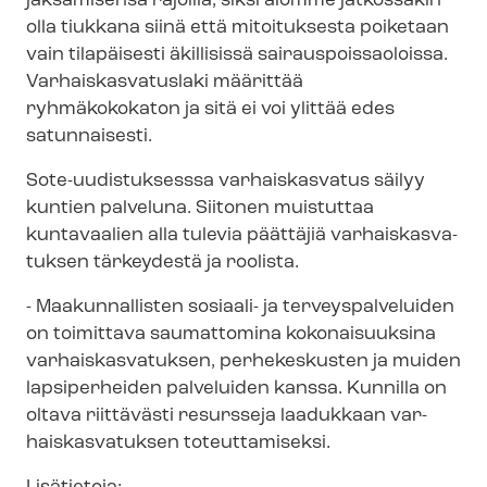
jaksamisensa rajoilla, siksi aiomme jatkossakin
olla tiukkana siinä että mitoituksesta poiketaan
vain tilapäisesti äkillisissä sai­raus­pois­sao­lois­sa.
Var­hais­kas­va­tus­la­ki määrittää
ryhmäkokokaton ja sitä ei voi ylittää edes
satunnaisesti.
Sote-​uudistuksesssa varhaiskasvatus säilyy
kuntien palveluna. Siitonen muistuttaa
kuntavaalien alla tulevia päättäjiä var­hais­kas­va­
tuk­sen tärkeydestä ja roolista.
- Maakunnallisten sosiaali- ja ter­veys­pal­ve­lui­den
on toimittava saumattomina kokonaisuuksina
var­hais­kas­va­tuk­sen, perhekeskusten ja muiden
lapsiperheiden palveluiden kanssa. Kunnilla on
oltava riittävästi resursseja laadukkaan var­
hais­kas­va­tuk­sen toteuttamiseksi.