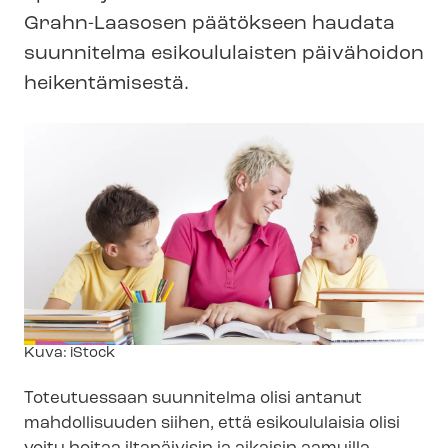
Grahn-Laasosen päätökseen haudata
suunnitelma esikoululaisten päivähoidon
heikentämisestä.
Kuvateksti
Kuva: iStock
Toteutuessaan suunnitelma olisi antanut
mahdollisuuden siihen, että esikoululaisia olisi