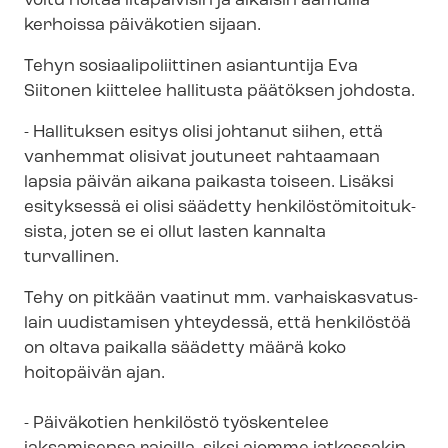
voitu hoitaa iltapäivisin ja aikaisin aamuilla
kerhoissa päiväkotien sijaan.
Tehyn so­si­aa­li­po­liit­ti­nen asiantuntija Eva
Siitonen kiittelee hallitusta päätöksen johdosta.
- Hallituksen esitys olisi johtanut siihen, että
vanhemmat olisivat joutuneet rahtaamaan
lapsia päivän aikana paikasta toiseen. Lisäksi
esityksessä ei olisi säädetty hen­ki­lös­tö­mi­toi­tuk­
sis­ta, joten se ei ollut lasten kannalta
turvallinen.
Tehy on pitkään vaatinut mm. var­hais­kas­va­tus­
lain uudistamisen yhteydessä, että henkilöstöä
on oltava paikalla säädetty määrä koko
hoitopäivän ajan.
- Päiväkotien henkilöstö työskentelee