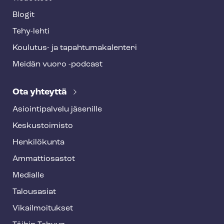
Blogit
Tehy-lehti
Koulutus- ja ta­pah­tu­ma­ka­len­te­ri
Meidän vuoro -podcast
Ota yhteyttä
Asioin­ti­pal­ve­lu jäsenille
Keskustoimisto
Henkilökunta
Ammattiosastot
Medialle
Talousasiat
Vi­kail­moi­tuk­set