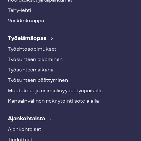
Koulutukset ja tapahtumat
Tehy-lehti
Verkkokauppa
Työelämäopas
Työ­eh­to­so­pi­muk­set
Työsuhteen alkaminen
Työsuhteen aikana
Työsuhteen päättyminen
Muutokset ja erimielisyydet työpaikalla
Kansainvälinen rekrytointi sote-alalla
Ajankohtaista
Ajankohtaiset
Tiedotteet