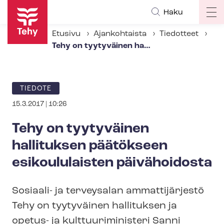
Hyppää
Haku
Op
pääsisältöön
ma
Etusivu
Ajankohtaista
Tiedotteet
na
Tehy on tyytyväinen hallituksen päätökseen esikoululaisten päivähoidosta
ARTIKKELIN
TIEDOTE
KATEGORIA
15.3.2017 | 10:26
Tehy on tyytyväinen
hallituksen päätökseen
esikoululaisten päivähoidosta
Sosiaali- ja terveysalan ammattijärjestö
Tehy on tyytyväinen hallituksen ja
opetus- ja kult­tuu­ri­mi­nis­te­ri Sanni