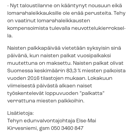
- Nyt taloustilanne on kääntynyt nousuun eikä
lo­ma­ra­ha­leik­kauk­sil­le ole enää perusteita. Tehy
on vaatinut lo­ma­ra­ha­leik­kaus­ten
kompensoimista tulevalla neu­vot­te­lu­kier­rok­sel­
la.
Naisten palkkapäivää vietetään syksyisin sinä
päivänä, kun naisten palkat vuosipalkaksi
muutettuna on maksettu. Naisten palkat olivat
Suomessa keskimäärin 83,3 % miesten palkoista
vuoden 2016 tilastojen mukaan. Lokakuun
viimeisestä päivästä alkaen naiset
työskentelevät loppuvuoden ”palkatta”
verrattuna miesten palkkoihin.
Lisätietoja:
Tehyn edun­val­von­ta­joh­ta­ja Else-Mai
Kirvesniemi, gsm 050 3460 847