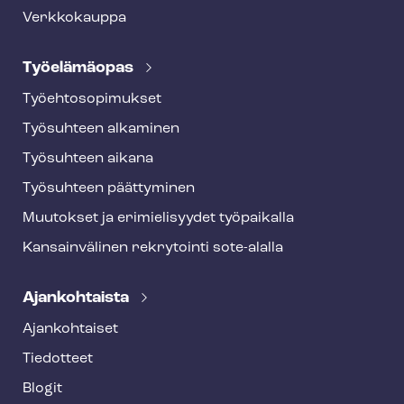
Verkkokauppa
Työelämäopas
Työ­eh­to­so­pi­muk­set
Työsuhteen alkaminen
Työsuhteen aikana
Työsuhteen päättyminen
Muutokset ja erimielisyydet työpaikalla
Kansainvälinen rekrytointi sote-alalla
Ajankohtaista
Ajankohtaiset
Tiedotteet
Blogit