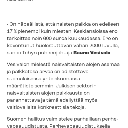
- On häpeällistä, että naisten palkka on edelleen
17 % pienempi kuin miesten. Keskiansioissa ero
tarkoittaa noin 600 euroa kuukaudessa. Ero on
kaventunut huolestuttavan vähän 2000-luvulla,
sanoo Tehyn puheenjohtaja
Rauno Vesivalo
.
Vesivalon mielestä naisvaltaisten alojen asemaa
ja palkkatasa-arvoa on edistettävä
suomalaisessa yhteiskunnassa
määrätietoisemmin. Julkisen sektorin
naisvaltaisten alojen palkkausta on
parannettava ja tämä edellyttää myös
valtiovallalta konkreettisia tekoja.
Suomen hallitus valmistelee parhaillaan per­he­
va­paa­uu­dis­tus­ta. Per­he­va­paa­uu­dis­tuk­sel­la