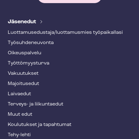
T
e
Jäsenedut
h
Luot­ta­muse­dus­ta­ja/luottamusmies työpaikallasi
y
Työ­suh­de­neu­von­ta
f
o
Oikeuspalvelu
o
Työt­tö­myys­tur­va
t
Vakuutukset
e
Majoitusedut
r
Laivaedut
Terveys- ja liikuntaedut
Muut edut
Koulutukset ja tapahtumat
Tehy-lehti