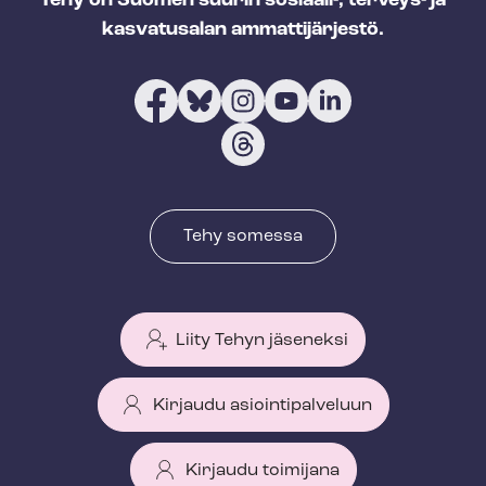
Tehy on Suomen suurin sosiaali-, terveys- ja
kasvatusalan ammattijärjestö.
Tehy somessa
Liity Tehyn jäseneksi
Kirjaudu asiointipalveluun
Kirjaudu toimijana