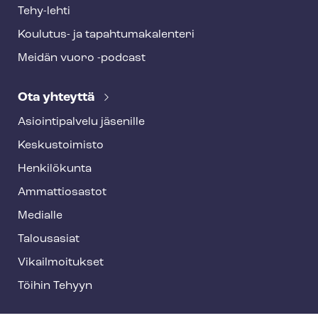
Tehy-lehti
Koulutus- ja ta­pah­tu­ma­ka­len­te­ri
Meidän vuoro -podcast
Ota yhteyttä
Asioin­ti­pal­ve­lu jäsenille
Keskustoimisto
Henkilökunta
Ammattiosastot
Medialle
Talousasiat
Vi­kail­moi­tuk­set
Töihin Tehyyn