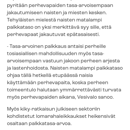
pyritään perhevapaiden tasa-arvoisempaan
jakautumiseen naisten ja miesten kesken.
Tehyläisten mielestä naisten matalampi
palkkataso on yksi merkittävä syy sille, että
perhevapaat jakautuvat epätasaisesti.
- Tasa-arvoinen palkkaus antaisi perheille
tosiasiallisen mahdollisuuden myös tasa-
arvoisempaan vastuun jakoon perheen arjesta
ja lastenhoidosta. Naisten matalampi palkkataso
ohjaa tällä hetkellä etupäässä naisia
käyttämään perhevapaita, koska perheen
toimeentulo halutaan ymmärrettävästi turvata
myös perhevapaiden aikana, Vesivalo sanoo.
Myös kiky-ratkaisun julkiseen sektoriin
kohdistetut lo­ma­ra­ha­leik­kauk­set heikensivät
osaltaan palkkatasa-arvoa.