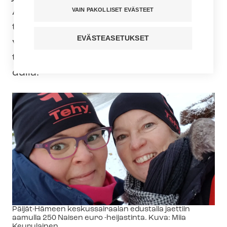
VAIN PAKOLLISET EVÄSTEET
Ammattiosastojen väkeä ja Tehyn
toimiston työntekijöitä jalkautuu tätä
EVÄSTEASETUKSET
varten sosiaali- ja terveysalan
työpaikoille erityisesti pää­kau­pun­ki­seu­
dul­la.
Kuvateksti
Päijät-Hämeen keskussairaalan edustalla jaettiin
aamulla 250 Naisen euro -heijastinta. Kuva: Miia
Keurulainen