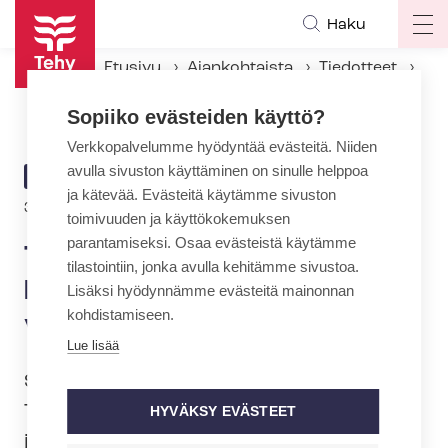
Hyppää
Haku
Op
pääsisältöön
ma
Etusivu
Ajankohtaista
Tiedotteet
na
Tehy Naisten palkkapäivänä: Naisten keskiansio 600 euroa vähemmän kuin miesten
Sopiiko evästeiden käyttö?
Verkkopalvelumme hyödyntää evästeitä. Niiden
avulla sivuston käyttäminen on sinulle helppoa
ARTIKKELIN
TIEDOTE
ja kätevää. Evästeitä käytämme sivuston
KATEGORIA
31.10.2017 | 7:24
toimivuuden ja käyttökokemuksen
parantamiseksi. Osaa evästeistä käytämme
Tehy Naisten palkkapäivänä:
tilastointiin, jonka avulla kehitämme sivustoa.
Naisten keskiansio 600 euroa
Lisäksi hyödynnämme evästeitä mainonnan
kohdistamiseen.
vähemmän kuin miesten
Lue lisää
Sosiaali- ja terveysalan ammattijärjestö
Tehy viettää Naisten palkkapäivää
HYVÄKSY EVÄSTEET
jakamalla Naisen euro –heijastimia.