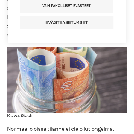
VAIN PAKOLLISET EVÄSTEET
altistuttuaan työssään koronavirukselle.
Kunta-alan työ­eh­to­so­pi­muk­sis­sa ei ole
EVÄSTEASETUKSET
sovittu palkanmaksusta karanteenin
ajalta.
Kuvateksti
Kuva: iSock
Normaalioloissa tilanne ei ole ollut ongelma,