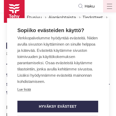
Hyppää
Haku
Op
pääsisältöön
ma
Etusivu
Ajankohtaista
Tiedotteet
na
Tehy ja SuPer: Ko­ro­na­ka­ran­tee­nis­ta johtuva pal­kan­mak­su­vel­vol­li­suus saatava työ­eh­to­so­pi­muk­seen
Sopiiko evästeiden käyttö?
Verkkopalvelumme hyödyntää evästeitä. Niiden
avulla sivuston käyttäminen on sinulle helppoa
ARTIKKELIN
TIEDOTE
ja kätevää. Evästeitä käytämme sivuston
KATEGORIA
26.4.2020 | 11:00
toimivuuden ja käyttökokemuksen
parantamiseksi. Osaa evästeistä käytämme
Tehy ja SuPer: Ko­ro­na­ka­ran­
tilastointiin, jonka avulla kehitämme sivustoa.
tee­nis­ta johtuva pal­kan­mak­
Lisäksi hyödynnämme evästeitä mainonnan
kohdistamiseen.
su­vel­vol­li­suus saatava työ­eh­
Lue lisää
to­so­pi­muk­seen
HYVÄKSY EVÄSTEET
Monet hoitajat ovat joutuneet
koronaepidemian aikana karanteeniin