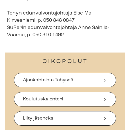
Tehyn edun­val­von­ta­joh­ta­ja Else-Mai
Kirvesniemi, p. 050 346 0847
SuPerin edun­val­von­ta­joh­ta­ja Anne Sainila-
Vaarno, p. 050 310 1492
OIKOPOLUT
Ajankohtaista Tehyssä
Koulutuskalenteri
Liity jäseneksi