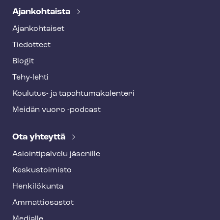
Ajankohtaista
Ajankohtaiset
Tiedotteet
Blogit
Tehy-lehti
Koulutus- ja ta­pah­tu­ma­ka­len­te­ri
Meidän vuoro -podcast
Ota yhteyttä
Asioin­ti­pal­ve­lu jäsenille
Keskustoimisto
Henkilökunta
Ammattiosastot
Medialle