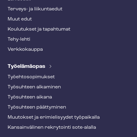
Terveys- ja liikuntaedut
Muut edut
Koulutukset ja tapahtumat
Tehy-lehti
Verkkokauppa
Työelämäopas
Työ­eh­to­so­pi­muk­set
Työsuhteen alkaminen
Työsuhteen aikana
Työsuhteen päättyminen
Muutokset ja erimielisyydet työpaikalla
Kansainvälinen rekrytointi sote-alalla