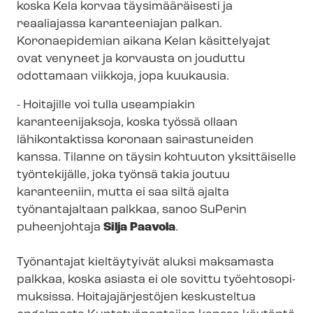
koska Kela korvaa täysimääräisesti ja
reaaliajassa karanteeniajan palkan.
Koronaepidemian aikana Kelan käsittelyajat
ovat venyneet ja korvausta on jouduttu
odottamaan viikkoja, jopa kuukausia.
- Hoitajille voi tulla useampiakin
karanteenijaksoja, koska työssä ollaan
lähikontaktissa koronaan sairastuneiden
kanssa. Tilanne on täysin kohtuuton yksittäiselle
työntekijälle, joka työnsä takia joutuu
karanteeniin, mutta ei saa siltä ajalta
työnantajaltaan palkkaa, sanoo SuPerin
puheenjohtaja
Silja Paavola
.
Työnantajat kieltäytyivät aluksi maksamasta
palkkaa, koska asiasta ei ole sovittu työ­eh­to­so­pi­
muk­sis­sa. Hoi­ta­ja­jär­jes­tö­jen keskusteltua