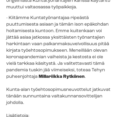
ongelmasta Kuntatyönantajien kanssa käytäntö
muuttui valtaosassa työpaikkoja.
- Kiitämme Kuntatyönantajaa ripeästä
puuttumisesta asiaan ja tämän ison epäkohdan
hoitamisesta kuntoon. Emme kuitenkaan voi
jättää asiaa jatkossa yksittäisten työnantajien
harkintaan vaan pal­kan­mak­su­vel­vol­li­suus pitää
kirjata työ­eh­to­so­pi­muk­seen. Meneillään olevan
koronapandemian vaiheista ja kestosta ei ole
vielä tarkkaa käsitystä. Ja valitettavasti tämä
pandemia tuskin jää viimeiseksi, toteaa Tehyn
puheenjohtaja
Millariikka Rytkönen
.
Kunta-alan työ­eh­to­so­pi­mus­neu­vot­te­lut jatkuvat
tänään sunnuntaina val­ta­kun­nan­so­vit­te­li­jan
johdolla.
Lisätietoja: