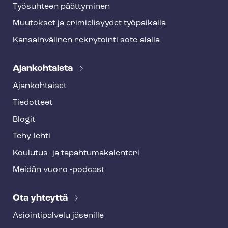
Työsuhteen päättyminen
Muutokset ja erimielisyydet työpaikalla
Kansainvälinen rekrytointi sote-alalla
Ajankohtaista
Ajankohtaiset
Tiedotteet
Blogit
Tehy-lehti
Koulutus- ja ta­pah­tu­ma­ka­len­te­ri
Meidän vuoro -podcast
Ota yhteyttä
Asioin­ti­pal­ve­lu jäsenille