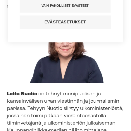
VAIN PAKOLLISET EVÄSTEET
tammikuun alussa Lotta Nuotio.
EVÄSTEASETUKSET
Lotta Nuotio
on tehnyt monipuolisen ja
kansainvälisen uran viestinnän ja journalismin
parissa. Tehyyn Nuotio siirtyy ulkoministeriöstä,
jossa hän toimi pitkään vies­tin­tä­osas­tol­la
tiiminvetäjänä ja ulkoministeriön julkaiseman
Kauppapolitiikka-​median päätoimittajana.