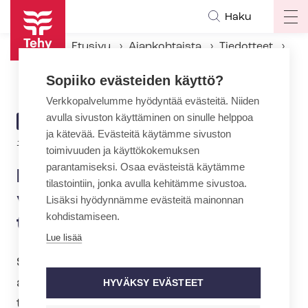
Hyppää
Haku
Op
pääsisältöön
ma
Etusivu
Ajankohtaista
Tiedotteet
na
Lotta Nuotio Tehyn vastaavaksi vies­tin­tä­asian­tun­ti­jak­si
Sopiiko evästeiden käyttö?
Verkkopalvelumme hyödyntää evästeitä. Niiden
avulla sivuston käyttäminen on sinulle helppoa
ARTIKKELIN
TIEDOTE
ja kätevää. Evästeitä käytämme sivuston
KATEGORIA
17.1.2025 | 10:41
toimivuuden ja käyttökokemuksen
parantamiseksi. Osaa evästeistä käytämme
Lotta Nuotio Tehyn
tilastointiin, jonka avulla kehitämme sivustoa.
vastaavaksi vies­tin­tä­asian­
Lisäksi hyödynnämme evästeitä mainonnan
kohdistamiseen.
tun­ti­jak­si
Lue lisää
Sosiaali-, terveys- ja kasvatusalan
ammattijärjestö Tehyn vastaavana vies­
HYVÄKSY EVÄSTEET
tin­tä­asian­tun­ti­ja­na on aloittanut