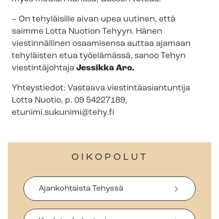
– On tehyläisille aivan upea uutinen, että
saimme Lotta Nuotion Tehyyn. Hänen
viestinnällinen osaamisensa auttaa ajamaan
tehyläisten etua työelämässä, sanoo Tehyn
viestintäjohtaja
Jessikka Aro.
Yhteystiedot: Vastaava vies­tin­tä­asian­tun­ti­ja
Lotta Nuotio, p. 09 54227189,
etunimi.sukunimi@tehy.fi
OIKOPOLUT
Ajankohtaista Tehyssä