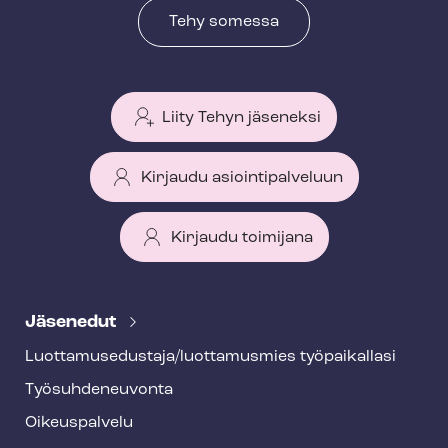
Tehy somessa
Liity Tehyn jäseneksi
Kirjaudu asiointipalveluun
Kirjaudu toimijana
T
e
Jäsenedut
h
Luot­ta­muse­dus­ta­ja/luottamusmies työpaikallasi
y
Työ­suh­de­neu­von­ta
f
o
Oikeuspalvelu