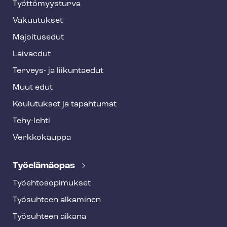
o
Työt­tö­myys­tur­va
t
Vakuutukset
e
Majoitusedut
r
Laivaedut
Terveys- ja liikuntaedut
Muut edut
Koulutukset ja tapahtumat
Tehy-lehti
Verkkokauppa
Työelämäopas
Työ­eh­to­so­pi­muk­set
Työsuhteen alkaminen
Työsuhteen aikana