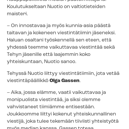
Koulutukseltaan Nuotio on valtiotieteiden
maisteri.
– On innostavaa ja myös kunnia-asia päästä
taitavan ja kokeneen viestintätiimin jäseneksi.
Haluan osaltani työskennellä sen eteen, että
yhdessä teemme vaikuttavaa viestintää sekä
Tehyn jäsenille että laajemmin koko
yhteiskuntaan, Nuotio sanoo.
Tehyssä Nuotio liittyy viestintätiimiin, jota vetää
vies­tin­tä­pääl­lik­kö
Olga Gassen
.
– Aika, jossa elämme, vaatii vaikuttavaa ja
monipuolista viestintää, ja siksi olemme
vahvistaneet tiimiämme entisestään.
Joukkoomme liittyi kokenut yhteiskunnallinen
viestijä, joka tulee tekemään tiiviisti yhteistyötä
myös median kanssa, Gassen toteaa.