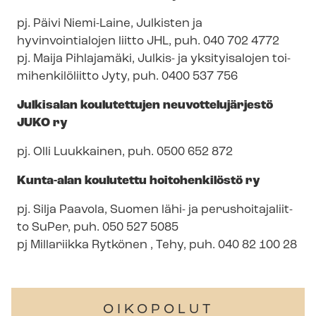
pj. Päivi Niemi-Laine, Julkisten ja
hyvinvointialojen liitto JHL, puh. 040 702 4772
pj. Maija Pihlajamäki, Julkis- ja yksityisalojen toi­
mi­hen­ki­lö­liit­to Jyty, puh. 0400 537 756
Julkisalan koulutettujen neu­vot­te­lu­jär­jes­tö
JUKO ry
pj. Olli Luukkainen, puh. 0500 652 872
Kunta-alan koulutettu hoitohenkilöstö ry
pj. Silja Paavola, Suomen lähi- ja pe­rus­hoi­ta­ja­liit­
to SuPer, puh. 050 527 5085
pj Millariikka Rytkönen , Tehy, puh. 040 82 100 28
OIKOPOLUT