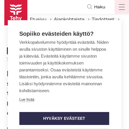
Hyppää
Haku
Op
pääsisältöön
ma
Etusivu
Ajankohtaista
Tiedotteet
na
Kunta-alan järjestöt: Julkisen sektorin lisäeläkkeet pitää turvata, kun sai­raan­hoi­to­pii­rit muodostavat osuuskunnan
Sopiiko evästeiden käyttö?
Verkkopalvelumme hyödyntää evästeitä. Niiden
avulla sivuston käyttäminen on sinulle helppoa
ARTIKKELIN
TIEDOTE
ja kätevää. Evästeitä käytämme sivuston
KATEGORIA
7.12.2018 | 11:15
toimivuuden ja käyttökokemuksen
parantamiseksi. Osaa evästeistä käytämme
Kunta-alan järjestöt: Julkisen
tilastointiin, jonka avulla kehitämme sivustoa.
sektorin lisäeläkkeet pitää
Lisäksi hyödynnämme evästeitä mainonnan
kohdistamiseen.
turvata, kun sai­raan­hoi­to­pii­
Lue lisää
rit muodostavat
osuuskunnan
HYVÄKSY EVÄSTEET