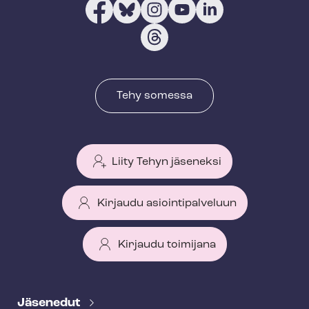
Tehy somessa
Liity Tehyn jäseneksi
Kirjaudu asiointipalveluun
Kirjaudu toimijana
T
e
Jäsenedut