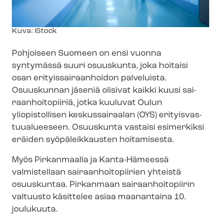
Kuvateksti
Kuva: iStock
Pohjoiseen Suomeen on ensi vuonna
syntymässä suuri osuuskunta, joka hoitaisi
osan eri­tyis­sai­raan­hoi­don palveluista.
Osuuskunnan jäseniä olisivat kaikki kuusi sai­
raan­hoi­to­pii­riä, jotka kuuluvat Oulun
yliopistollisen keskussairaalan (OYS) eri­tyis­vas­
tuu­alu­ee­seen. Osuuskunta vastaisi esimerkiksi
eräiden syöpäleikkausten hoitamisesta.
Myös Pirkanmaalla ja Kanta-Hämeessä
valmistellaan sai­raan­hoi­to­pii­rien yhteistä
osuuskuntaa. Pirkanmaan sai­raan­hoi­to­pii­rin
valtuusto käsittelee asiaa maanantaina 10.
joulukuuta.