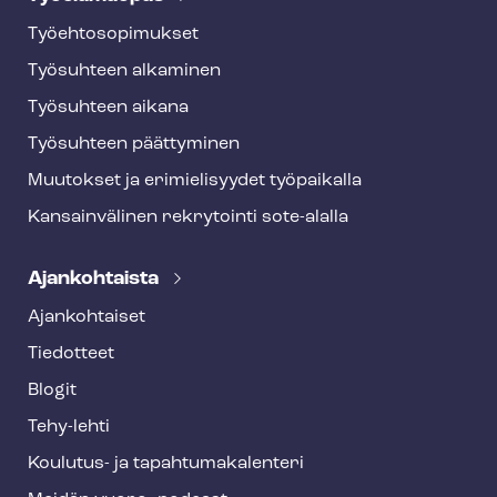
Työ­eh­to­so­pi­muk­set
Työsuhteen alkaminen
Työsuhteen aikana
Työsuhteen päättyminen
Muutokset ja erimielisyydet työpaikalla
Kansainvälinen rekrytointi sote-alalla
Ajankohtaista
Ajankohtaiset
Tiedotteet
Blogit
Tehy-lehti
Koulutus- ja ta­pah­tu­ma­ka­len­te­ri