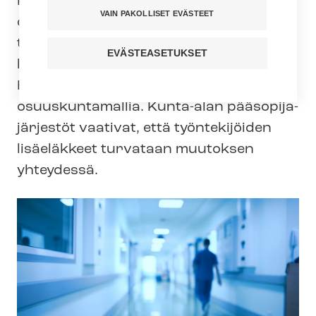
Pohjoisen Suomen sai­raan­hoi­to­pii­rit
VAIN PAKOLLISET EVÄSTEET
ovat ensi vuonna järjestämässä
toimintaansa uudella osuus­kun­ta­mal­lil­
EVÄSTEASETUKSET
la. Myös Pirkanmaalla ja Kanta-
Hämeessä valmistellaan
osuuskuntamallia. Kunta-alan pää­so­pi­ja­
jär­jes­töt vaativat, että työntekijöiden
lisäeläkkeet turvataan muutoksen
yhteydessä.