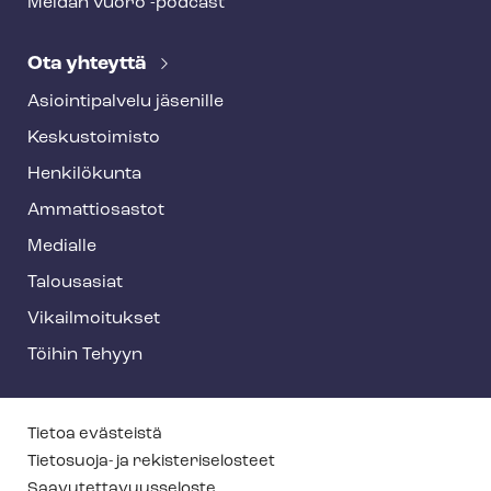
Meidän vuoro -podcast
Ota yhteyttä
Asioin­ti­pal­ve­lu jäsenille
Keskustoimisto
Henkilökunta
Ammattiosastot
Medialle
Talousasiat
Vi­kail­moi­tuk­set
Töihin Tehyyn
T
Tietoa evästeistä
e
Tietosuoja- ja re­kis­te­ri­se­los­teet
Saa­vu­tet­ta­vuus­se­los­te