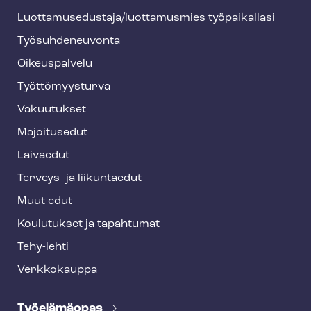
h
Luot­ta­muse­dus­ta­ja/luottamusmies työpaikallasi
y
Työ­suh­de­neu­von­ta
f
o
Oikeuspalvelu
o
Työt­tö­myys­tur­va
t
Vakuutukset
e
Majoitusedut
r
Laivaedut
Terveys- ja liikuntaedut
Muut edut
Koulutukset ja tapahtumat
Tehy-lehti
Verkkokauppa
Työelämäopas