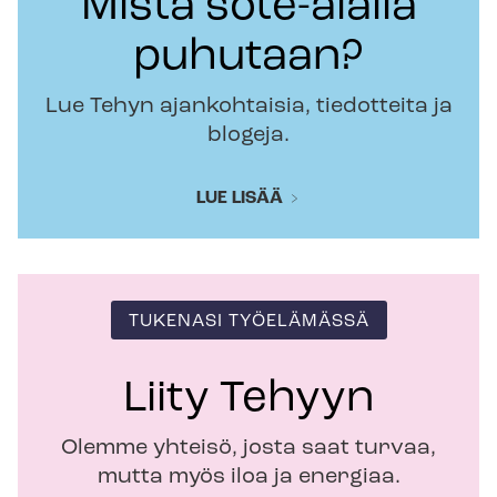
Mistä sote-alalla
puhutaan?
Lue Tehyn ajankohtaisia, tiedotteita ja
blogeja.
LUE LISÄÄ
TUKENASI TYÖELÄMÄSSÄ
Liity Tehyyn
Olemme yhteisö, josta saat turvaa,
mutta myös iloa ja energiaa.