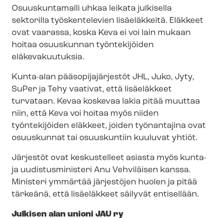
Osuuskuntamalli uhkaa leikata julkisella
sektorilla työskentelevien lisäeläkkeitä. Eläkkeet
ovat vaarassa, koska Keva ei voi lain mukaan
hoitaa osuuskunnan työntekijöiden
eläkevakuutuksia.
Kunta-alan pää­so­pi­ja­jär­jes­töt JHL, Juko, Jyty,
SuPer ja Tehy vaativat, että lisäeläkkeet
turvataan. Kevaa koskevaa lakia pitää muuttaa
niin, että Keva voi hoitaa myös niiden
työntekijöiden eläkkeet, joiden työnantajina ovat
osuuskunnat tai osuuskuntiin kuuluvat yhtiöt.
Järjestöt ovat keskustelleet asiasta myös kunta-
ja uudistusministeri Anu Vehviläisen kanssa.
Ministeri ymmärtää järjestöjen huolen ja pitää
tärkeänä, että lisäeläkkeet säilyvät entisellään.
Julkisen alan unioni JAU ry