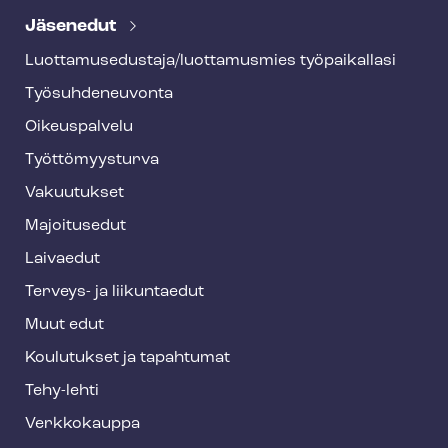
e
Jäsenedut
h
Luot­ta­muse­dus­ta­ja/luottamusmies työpaikallasi
y
Työ­suh­de­neu­von­ta
f
o
Oikeuspalvelu
o
Työt­tö­myys­tur­va
t
Vakuutukset
e
Majoitusedut
r
Laivaedut
Terveys- ja liikuntaedut
Muut edut
Koulutukset ja tapahtumat
Tehy-lehti
Verkkokauppa