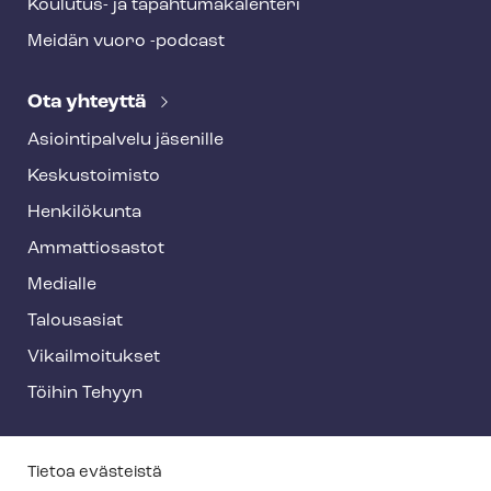
Koulutus- ja ta­pah­tu­ma­ka­len­te­ri
Meidän vuoro -podcast
Ota yhteyttä
Asioin­ti­pal­ve­lu jäsenille
Keskustoimisto
Henkilökunta
Ammattiosastot
Medialle
Talousasiat
Vi­kail­moi­tuk­set
Töihin Tehyyn
T
Tietoa evästeistä