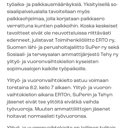
työaika- ja palk­kaus­mää­räyk­siä. Yksityisellä so­
si­aa­li­pal­ve­lua­lal­la tavoitellaan myös
palkkaohjelmaa, jolla korjataan palkkaero
verrattuna kuntien palkkoihin. Koska keskeiset
tavoitteet eivät ole neuvotteluissa riittävästi
edenneet, julistavat Toi­mi­hen­ki­lö­liit­to ERTO ry,
Suomen lähi- ja pe­rus­hoi­ta­ja­liit­to SuPer ry sekä
Sosiaali- ja terveysalan ammattijärjestö Tehy ry
ylityö- ja vuo­ron­vaih­to­kiel­lon kyseisten
sopimusalojen kaikille työpaikoille.
Ylityö- ja vuo­ron­vaih­to­kiel­to astuu voimaan
torstaina 8.2. kello 7 alkaen. Ylityö- ja vuo­ron­
vaih­to­kiel­lon aikana ERTOn, SuPerin ja Tehyn
jäsenet eivät tee ylitöitä eivätkä vaihda
työvuoroja. Muuten ammattiliittojen jäsenet
hoitavat normaalisti työvuoronsa.