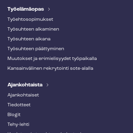
Työelämäopas
Työ­eh­to­so­pi­muk­set
Työsuhteen alkaminen
Työsuhteen aikana
Työsuhteen päättyminen
Muutokset ja erimielisyydet työpaikalla
Kansainvälinen rekrytointi sote-alalla
Ajankohtaista
Ajankohtaiset
Tiedotteet
Blogit
Tehy-lehti