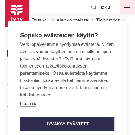
Hyppää
Haku
Op
pääsisältöön
ma
Etusivu
Ajankohtaista
Tiedotteet
na
ERTO, SuPer ja Tehy: Yksityiselle sosiaali- ja ter­veys­pal­ve­lua­lal­le ylityö- ja vuo­ron­vaih­to­kiel­to 8.2. alkaen
Sopiiko evästeiden käyttö?
Verkkopalvelumme hyödyntää evästeitä. Niiden
avulla sivuston käyttäminen on sinulle helppoa
ARTIKKELIN
TIEDOTE
ja kätevää. Evästeitä käytämme sivuston
KATEGORIA
5.2.2018 | 9:14
toimivuuden ja käyttökokemuksen
parantamiseksi. Osaa evästeistä käytämme
ERTO, SuPer ja Tehy:
tilastointiin, jonka avulla kehitämme sivustoa.
Yksityiselle sosiaali- ja ter­
Lisäksi hyödynnämme evästeitä mainonnan
kohdistamiseen.
veys­pal­ve­lua­lal­le ylityö- ja
Lue lisää
vuo­ron­vaih­to­kiel­to 8.2.
alkaen
HYVÄKSY EVÄSTEET