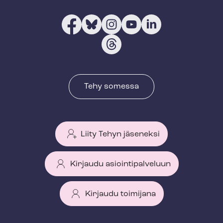
Tehy somessa
Liity Tehyn jäseneksi
Kirjaudu asiointipalveluun
Kirjaudu toimijana
T