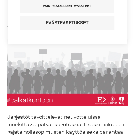
Yksityisen so­si­aa­li­pal­ve­lua­lan, ter­veys­
VAIN PAKOLLISET EVÄSTEET
pal­ve­lua­lan ja Ylioppilaiden ter­vey­den­
hoi­to­sää­tiö YTHS:n työehtosopimusten
EVÄSTEASETUKSET
voimassaolo päättyi 31.1.
Järjestöt tavoittelevat neuvotteluissa
merkittäviä palkankorotuksia. Lisäksi halutaan
rajata nollasopimusten käyttöä sekä parantaa