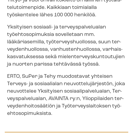
Ylityö- ja vuo­ron­vaih­to­kiel­to on laillinen työ­tais­
te­lu­toi­men­pi­de. Kaikkiaan toimialalla
työskentelee lähes 100 000 henkilöä.
Yksityisen sosiaali- ja ter­veys­pal­ve­lua­lan
työehtosopimuksia sovelletaan mm.
lääkäriasemilla, työ­ter­veys­huol­los­sa, suun ter­
vey­den­huol­los­sa, van­hus­ten­huol­los­sa, var­hais­
kas­va­tuk­ses­sa sekä mie­len­ter­veys­kun­tou­tu­jien
ja nuorten parissa tehtävässä työssä.
ERTO, SuPer ja Tehy muodostavat yhteisen
Terveys- ja sosiaalialan neu­vot­te­lu­jär­jes­tön, joka
neuvottelee Yksityisen so­si­aa­li­pal­ve­lua­lan, Ter­
veys­pal­ve­lua­lan, AVAINTA ry:n, Ylioppilaiden ter­
vey­den­hoi­to­sää­tiön ja Työ­ter­veys­lai­tok­sen työ­
eh­to­so­pi­muk­sis­ta.