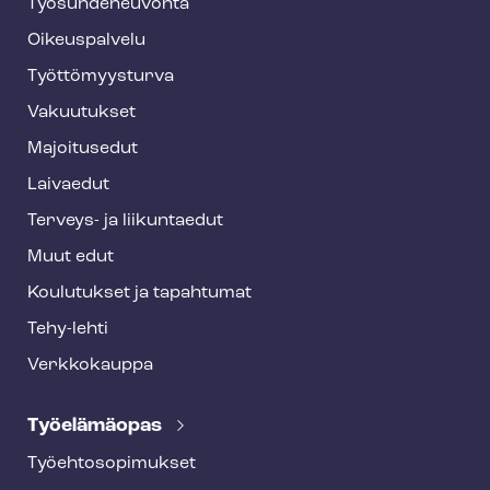
Työ­suh­de­neu­von­ta
f
o
Oikeuspalvelu
o
Työt­tö­myys­tur­va
t
Vakuutukset
e
Majoitusedut
r
Laivaedut
Terveys- ja liikuntaedut
Muut edut
Koulutukset ja tapahtumat
Tehy-lehti
Verkkokauppa
Työelämäopas
Työ­eh­to­so­pi­muk­set