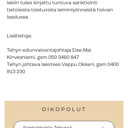
lakiin tulee kirjattu tuntuva sanktiointi
tietoisista toistuvista laiminlyönneistä hoivan
laadussa.
Lisätietoja:
Tehyn edun­val­von­ta­joh­ta­ja Else-Mai
Kirvesniemi, gsm 050 3460 847
Tehyn johtava lakimies Vappu Okkeri, gsm 0400
913 230
OIKOPOLUT