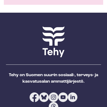
Tehy on Suomen suurin sosiaali-, terveys- ja
kasvatusalan ammattijärjestö.