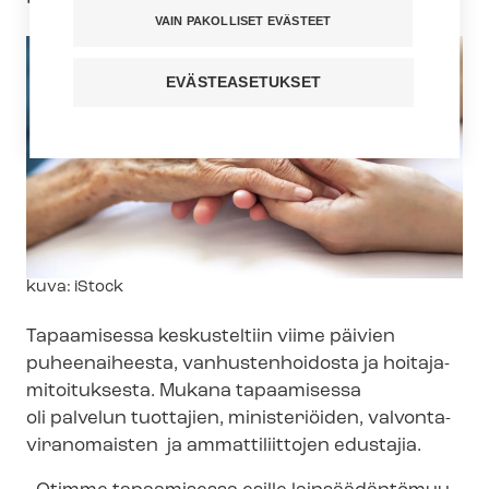
VAIN PAKOLLISET EVÄSTEET
EVÄSTEASETUKSET
Kuvateksti
kuva: iStock
Tapaamisessa keskusteltiin viime päivien
puheenaiheesta, vanhustenhoidosta ja hoi­ta­ja­
mi­toi­tuk­ses­ta. Mukana tapaamisessa
oli palvelun tuottajien, ministeriöiden, val­von­ta­
vi­ran­omais­ten ja ammattiliittojen edustajia.