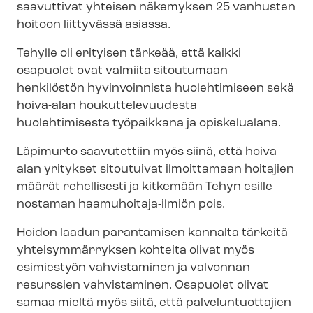
saavuttivat yhteisen näkemyksen 25 vanhusten
hoitoon liittyvässä asiassa.
Tehylle oli erityisen tärkeää, että kaikki
osapuolet ovat valmiita sitoutumaan
henkilöstön hyvinvoinnista huolehtimiseen sekä
hoiva-alan hou­kut­te­le­vuu­des­ta
huolehtimisesta työpaikkana ja opiskelualana.
Läpimurto saavutettiin myös siinä, että hoiva-
alan yritykset sitoutuivat ilmoittamaan hoitajien
määrät rehellisesti ja kitkemään Tehyn esille
nostaman haamuhoitaja-​ilmiön pois.
Hoidon laadun parantamisen kannalta tärkeitä
yhteisymmärryksen kohteita olivat myös
esimiestyön vahvistaminen ja valvonnan
resurssien vahvistaminen. Osapuolet olivat
samaa mieltä myös siitä, että pal­ve­lun­tuot­ta­jien