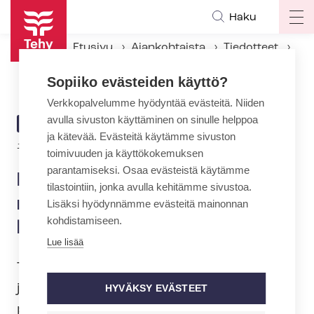
Hyppää
Haku
Op
pääsisältöön
ma
Etusivu
Ajankohtaista
Tiedotteet
na
Epäkohtia päätettiin kitkeä, myös lainsäädäntöä kiristettävä
Sopiiko evästeiden käyttö?
Verkkopalvelumme hyödyntää evästeitä. Niiden
avulla sivuston käyttäminen on sinulle helppoa
ARTIKKELIN
TIEDOTE
ja kätevää. Evästeitä käytämme sivuston
KATEGORIA
1.2.2019 | 12:36
toimivuuden ja käyttökokemuksen
parantamiseksi. Osaa evästeistä käytämme
Epäkohtia päätettiin kitkeä,
tilastointiin, jonka avulla kehitämme sivustoa.
myös lainsäädäntöä
Lisäksi hyödynnämme evästeitä mainonnan
kohdistamiseen.
kiristettävä
Lue lisää
Tehy keskusteli ministeri Saarikon
johdolla vanhuspalveluiden laadun
HYVÄKSY EVÄSTEET
parantamisesta tänään Säätytalolla.