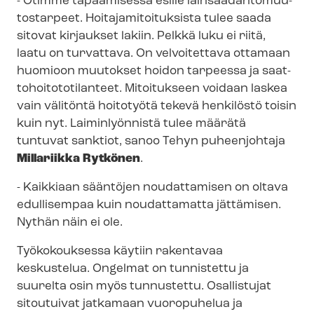
- Otimme tapaamisessa esille lain­sää­dän­tö­muu­
tos­tar­peet. Hoi­ta­ja­mi­toi­tuk­sis­ta tulee saada
sitovat kirjaukset lakiin. Pelkkä luku ei riitä,
laatu on turvattava. On velvoitettava ottamaan
huomioon muutokset hoidon tarpeessa ja saat­
to­hoi­to­to­ti­lan­teet. Mitoitukseen voidaan laskea
vain välitöntä hoitotyötä tekevä henkilöstö toisin
kuin nyt. Laiminlyönnistä tulee määrätä
tuntuvat sanktiot, sanoo Tehyn puheenjohtaja
Millariikka Rytkönen
.
- Kaikkiaan sääntöjen noudattamisen on oltava
edullisempaa kuin noudattamatta jättämisen.
Nythän näin ei ole.
Työkokouksessa käytiin rakentavaa
keskustelua. Ongelmat on tunnistettu ja
suurelta osin myös tunnustettu. Osallistujat
sitoutuivat jatkamaan vuoropuhelua ja