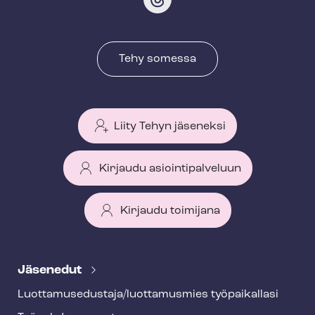
Tehy somessa
Liity Tehyn jäseneksi
Kirjaudu asiointipalveluun
Kirjaudu toimijana
T
e
Jäsenedut
h
Luot­ta­muse­dus­ta­ja/luottamusmies työpaikallasi
y