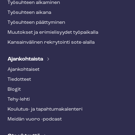
Työsuhteen alkaminen
Työsuhteen aikana
Työsuhteen päättyminen
Muutokset ja erimielisyydet työpaikalla
Kansainvälinen rekrytointi sote-alalla
Ajankohtaista
Ajankohtaiset
Tiedotteet
Blogit
Tehy-lehti
Koulutus- ja ta­pah­tu­ma­ka­len­te­ri
Meidän vuoro -podcast