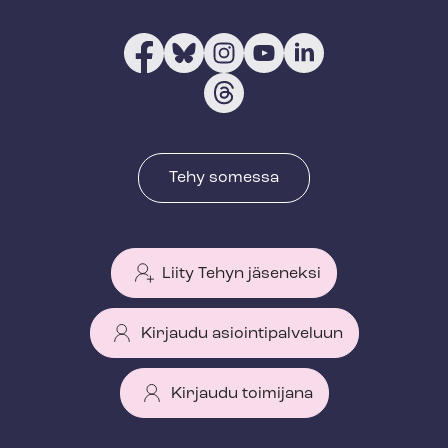
Tehy somessa
Liity Tehyn jäseneksi
Kirjaudu asiointipalveluun
Kirjaudu toimijana
T