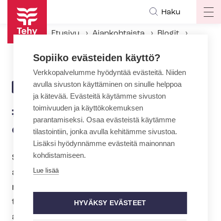
Hyppää
Haku
Op
pääsisältöön
ma
Etusivu
Ajankohtaista
Blogit
na
#eduskuntavaalit: Hoitotyötä on johdettava 24/7
Sopiiko evästeiden käyttö?
Verkkopalvelumme hyödyntää evästeitä. Niiden
avulla sivuston käyttäminen on sinulle helppoa
24.3.2023 | 13:29
BLOGI
ja kätevää. Evästeitä käytämme sivuston
toimivuuden ja käyttökokemuksen
#eduskuntavaalit: Hoitotyötä
parantamiseksi. Osaa evästeistä käytämme
on johdettava 24/7
tilastointiin, jonka avulla kehitämme sivustoa.
Lisäksi hyödynnämme evästeitä mainonnan
kohdistamiseen.
Sote-palvelut voidaan turvata
Lue lisää
ainoastaan ja vain jos meillä on
riittävästi osaavia, motivoituneita ja
työssään viihtyviä sote-alan
HYVÄKSY EVÄSTEET
ammattilaisia. Kevään edus­kun­ta­vaa­leis­