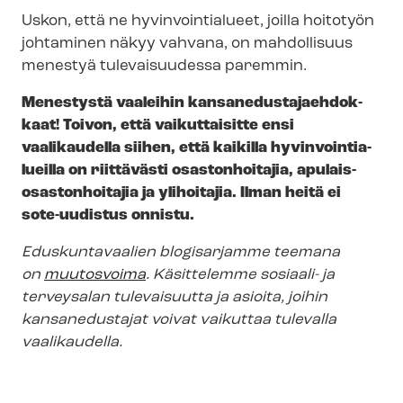
Uskon, että ne hyvinvointialueet, joilla hoitotyön
johtaminen näkyy vahvana, on mahdollisuus
menestyä tulevaisuudessa paremmin.
Menestystä vaaleihin kan­san­edus­ta­jaeh­dok­
kaat! Toivon, että vaikuttaisitte ensi
vaalikaudella siihen, että kaikilla hy­vin­voin­tia­
lueil­la on riittävästi osastonhoitajia, apu­lais­
osas­ton­hoi­ta­jia ja ylihoitajia. Ilman heitä ei
sote-uudistus onnistu.
Eduskuntavaalien blogisarjamme teemana
on
muutosvoima
. Käsittelemme sosiaali- ja
terveysalan tulevaisuutta ja asioita, joihin
kansanedustajat voivat vaikuttaa tulevalla
vaalikaudella.