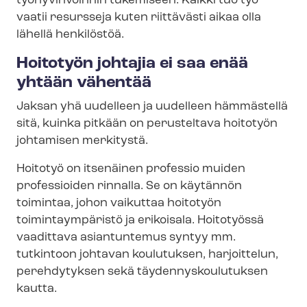
työhyvinvoinnin tukemiseen. Kaikki tuo työ
vaatii resursseja kuten riittävästi aikaa olla
lähellä henkilöstöä.
Hoitotyön johtajia ei saa enää
yhtään vähentää
Jaksan yhä uudelleen ja uudelleen hämmästellä
sitä, kuinka pitkään on perusteltava hoitotyön
johtamisen merkitystä.
Hoitotyö on itsenäinen professio muiden
professioiden rinnalla.
Se on käytännön
toimintaa, johon vaikuttaa hoitotyön
toimintaympäristö ja erikoisala. Hoitotyössä
vaadittava asiantuntemus syntyy mm.
tutkintoon johtavan koulutuksen, harjoittelun,
perehdytyksen sekä täy­den­nys­kou­lu­tuk­sen
kautta.