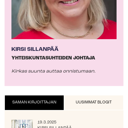
j
a
KIRSI SILLANPÄÄ
YH­TEIS­KUN­TA­SUH­TEI­DEN JOHTAJA
Kirkas suunta auttaa onnistumaan.
SAMAN KIRJOITTAJAN
UUSIMMAT BLOGIT
19.3.2025