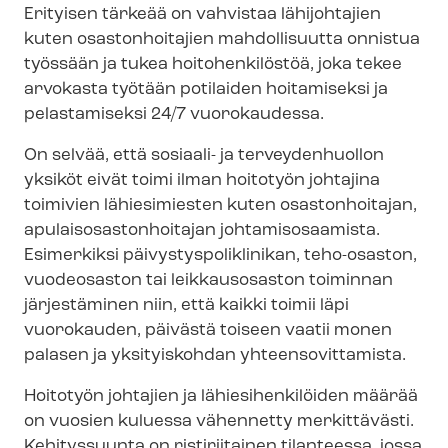
Erityisen tärkeää on vahvistaa lähijohtajien
kuten osastonhoitajien mahdollisuutta onnistua
työssään ja tukea hoitohenkilöstöä, joka tekee
arvokasta työtään potilaiden hoitamiseksi ja
pelastamiseksi 24/7 vuorokaudessa.
On selvää, että sosiaali- ja terveydenhuollon
yksiköt eivät toimi ilman hoitotyön johtajina
toimivien lähiesimiesten kuten osastonhoitajan,
apu­lais­osas­ton­hoi­ta­jan johtamisosaamista.
Esimerkiksi päi­vys­tys­po­likli­ni­kan, teho-osaston,
vuodeosaston tai leikkausosaston toiminnan
järjestäminen niin, että kaikki toimii läpi
vuorokauden, päivästä toiseen vaatii monen
palasen ja yksityiskohdan yh­teen­so­vit­ta­mis­ta.
Hoitotyön johtajien ja lä­hie­si­hen­ki­löi­den määrää
on vuosien kuluessa vähennetty merkittävästi.
Kehityssuunta on ristiriitainen tilanteessa, jossa