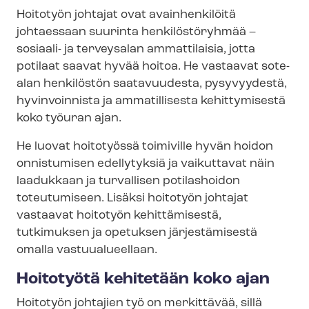
Hoitotyön johtajat ovat avainhenkilöitä
johtaessaan suurinta henkilöstöryhmää –
sosiaali- ja terveysalan ammattilaisia, jotta
potilaat saavat hyvää hoitoa. He vastaavat sote-
alan henkilöstön saatavuudesta, pysyvyydestä,
hyvinvoinnista ja ammatillisesta kehittymisestä
koko työuran ajan.
He luovat hoitotyössä toimiville hyvän hoidon
onnistumisen edellytyksiä ja vaikuttavat näin
laadukkaan ja turvallisen potilashoidon
toteutumiseen. Lisäksi hoitotyön johtajat
vastaavat hoitotyön kehittämisestä,
tutkimuksen ja opetuksen järjestämisestä
omalla vastuualueellaan.
Hoitotyötä kehitetään koko ajan
Hoitotyön johtajien työ on merkittävää, sillä