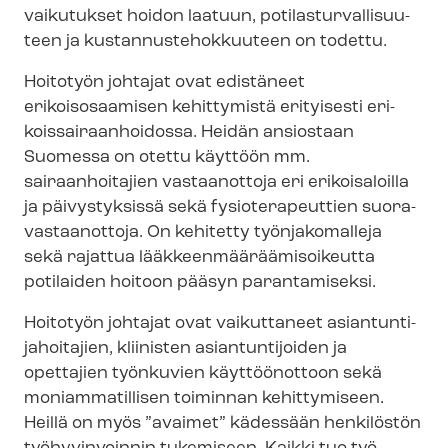
vaikutukset hoidon laatuun, po­ti­las­tur­val­li­suu­
teen ja kus­tan­nus­te­hok­kuu­teen on todettu.
Hoitotyön johtajat
ovat edistäneet
erikoisosaamisen kehittymistä erityisesti eri­
kois­sai­raan­hoi­dos­sa. Heidän ansiostaan
Suomessa on otettu käyttöön mm.
sairaanhoitajien vastaanottoja eri erikoisaloilla
ja päivystyksissä sekä fysioterapeuttien suo­ra­
vas­taan­ot­to­ja. On kehitetty työnjakomalleja
sekä rajattua lääk­keen­mää­rää­mi­soi­keut­ta
potilaiden hoitoon pääsyn parantamiseksi.
Hoitotyön johtajat ovat vaikuttaneet asian­tun­ti­
ja­hoi­ta­jien, kliinisten asiantuntijoiden ja
opettajien työnkuvien käyttöönottoon sekä
moniammatillisen toiminnan kehittymiseen.
Heillä on myös ”avaimet” kädessään henkilöstön