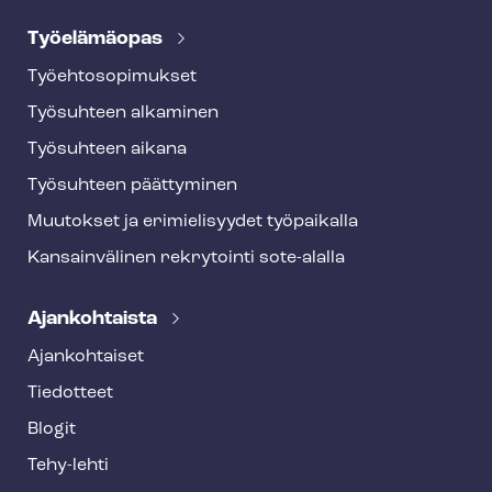
Työelämäopas
Työ­eh­to­so­pi­muk­set
Työsuhteen alkaminen
Työsuhteen aikana
Työsuhteen päättyminen
Muutokset ja erimielisyydet työpaikalla
Kansainvälinen rekrytointi sote-alalla
Ajankohtaista
Ajankohtaiset
Tiedotteet
Blogit
Tehy-lehti