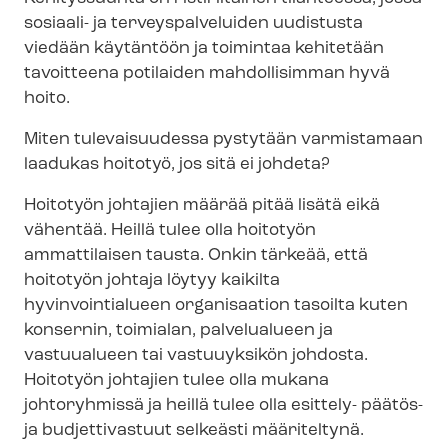
sosiaali- ja ter­veys­pal­ve­lui­den uudistusta
viedään käytäntöön ja toimintaa kehitetään
tavoitteena potilaiden mahdollisimman hyvä
hoito.
Miten tulevaisuudessa pystytään varmistamaan
laadukas hoitotyö, jos sitä ei johdeta?
Hoitotyön johtajien määrää pitää lisätä eikä
vähentää. Heillä tulee olla hoitotyön
ammattilaisen tausta.
Onkin tärkeää, että
hoitotyön johtaja löytyy kaikilta
hyvinvointialueen organisaation tasoilta kuten
konsernin, toimialan, palvelualueen ja
vastuualueen tai vastuuyksikön johdosta.
Hoitotyön johtajien tulee olla mukana
johtoryhmissä ja heillä tulee olla esittely- päätös-
ja budjettivastuut selkeästi määriteltynä.