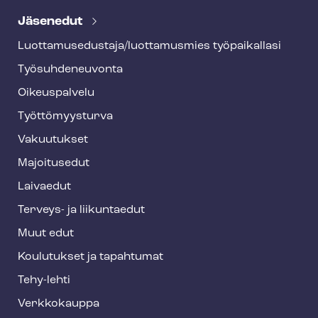
e
Jäsenedut
h
Luot­ta­muse­dus­ta­ja/luottamusmies työpaikallasi
y
Työ­suh­de­neu­von­ta
f
o
Oikeuspalvelu
o
Työt­tö­myys­tur­va
t
Vakuutukset
e
Majoitusedut
r
Laivaedut
Terveys- ja liikuntaedut
Muut edut
Koulutukset ja tapahtumat
Tehy-lehti
Verkkokauppa