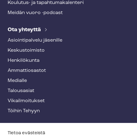
Koulutus- ja ta­pah­tu­ma­ka­len­te­ri
Meidän vuoro -podcast
Ota yhteyttä
Asioin­ti­pal­ve­lu jäsenille
Keskustoimisto
Henkilökunta
Ammattiosastot
Medialle
Talousasiat
Vi­kail­moi­tuk­set
Töihin Tehyyn
T
Tietoa evästeistä