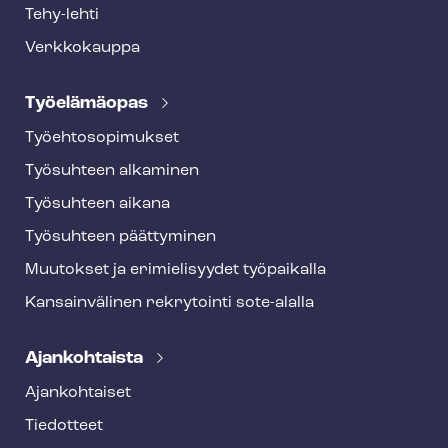
Tehy-lehti
Verkkokauppa
Työelämäopas
Työ­eh­to­so­pi­muk­set
Työsuhteen alkaminen
Työsuhteen aikana
Työsuhteen päättyminen
Muutokset ja erimielisyydet työpaikalla
Kansainvälinen rekrytointi sote-alalla
Ajankohtaista
Ajankohtaiset
Tiedotteet