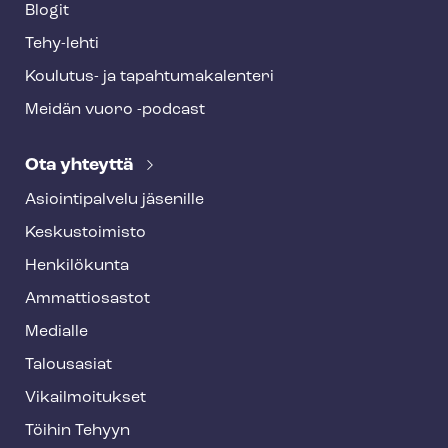
Blogit
Tehy-lehti
Koulutus- ja ta­pah­tu­ma­ka­len­te­ri
Meidän vuoro -podcast
Ota yhteyttä
Asioin­ti­pal­ve­lu jäsenille
Keskustoimisto
Henkilökunta
Ammattiosastot
Medialle
Talousasiat
Vi­kail­moi­tuk­set
Töihin Tehyyn