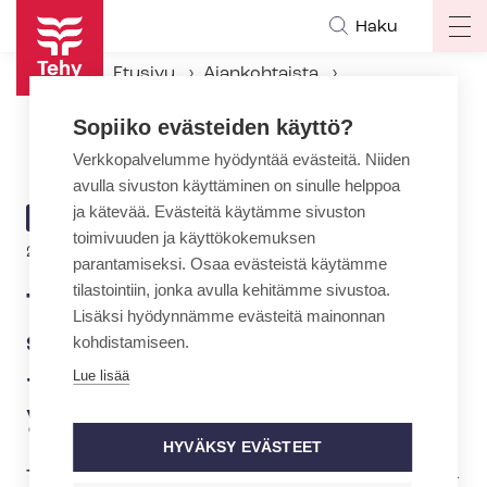
Hyppää
Haku
Op
pääsisältöön
ma
Etusivu
Ajankohtaista
na
Ajankohtaiset Tehyssä
Sopiiko evästeiden käyttö?
Työ­ter­veys­lai­tok­sen työ­eh­to­so­pi­mus­neu­vot­te­lut jatkuvat – pal­kan­ko­ro­tuk­sis­ta ei vielä yhteisymmärrystä
Verkkopalvelumme hyödyntää evästeitä. Niiden
avulla sivuston käyttäminen on sinulle helppoa
ja kätevää. Evästeitä käytämme sivuston
ARTIKKELIN
AJANKOHTAISTA
toimivuuden ja käyttökokemuksen
KATEGORIA
25.4.2025 | 7:52
parantamiseksi. Osaa evästeistä käytämme
tilastointiin, jonka avulla kehitämme sivustoa.
Työ­ter­veys­lai­tok­sen työ­eh­to­
Lisäksi hyödynnämme evästeitä mainonnan
so­pi­mus­neu­vot­te­lut jatkuvat
kohdistamiseen.
– pal­kan­ko­ro­tuk­sis­ta ei vielä
Lue lisää
yhteisymmärrystä
HYVÄKSY EVÄSTEET
Työ­ter­veys­lai­tok­sen työ­eh­to­so­pi­mus­neu­