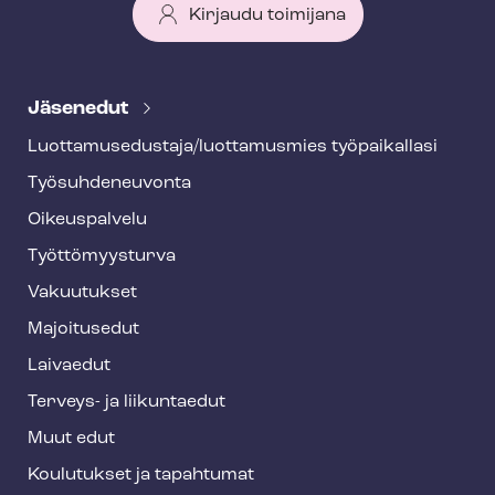
Kirjaudu toimijana
T
e
Jäsenedut
h
Luot­ta­muse­dus­ta­ja/luottamusmies työpaikallasi
y
Työ­suh­de­neu­von­ta
f
o
Oikeuspalvelu
o
Työt­tö­myys­tur­va
t
Vakuutukset
e
Majoitusedut
r
Laivaedut
Terveys- ja liikuntaedut
Muut edut
Koulutukset ja tapahtumat