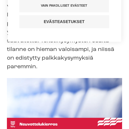
vot­te­lut jatkuivat torstaina 24.4.
VAIN PAKOLLISET EVÄSTEET
Neuvotteluissa keskityttiin
EVÄSTEASETUKSET
palkankorotusten tasoon, mutta
yhteisymmärrystä asiasta ei vieläkään
saavutettu. Tekstikysymysten osalta
tilanne on hieman valoisampi, ja niissä
on edistytty palkkakysymyksiä
paremmin.