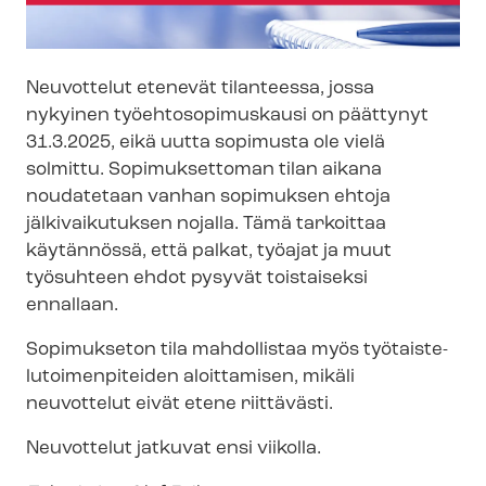
Neuvottelut etenevät tilanteessa, jossa
nykyinen työ­eh­to­so­pi­mus­kausi on päättynyt
31.3.2025, eikä uutta sopimusta ole vielä
solmittu. Sopimuksettoman tilan aikana
noudatetaan vanhan sopimuksen ehtoja
jälkivaikutuksen nojalla. Tämä tarkoittaa
käytännössä, että palkat, työajat ja muut
työsuhteen ehdot pysyvät toistaiseksi
ennallaan.
Sopimukseton tila mahdollistaa myös työ­tais­te­
lu­toi­men­pi­tei­den aloittamisen, mikäli
neuvottelut eivät etene riittävästi.
Neuvottelut jatkuvat ensi viikolla.