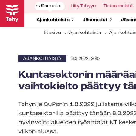
Hyppää
Show
Jäsenelle
Show
Liity Tehyyn
Show
Tietoa meistä
pääsisältöön
submenu
submenu
submenu
for
for
for
Show submenu for
Ajankohtaista
Show submenu for
Jäsenedut
Show 
Jäsen
Etusivu
Ajankohtaista
Ajankohtai
8.3.2022 | 9:45
ARTIKKELIN
AJANKOHTAISTA
KATEGORIA
Kuntasektorin määräaik
vaih­to­kiel­to päättyy t
Tehyn ja SuPerin 1.3.2022 julistama viikon 
kuntasektorilla päättyy tänään 8.3.2022 k
hy­vin­voin­tia­luei­den työantajat KT keske
viikon alussa.