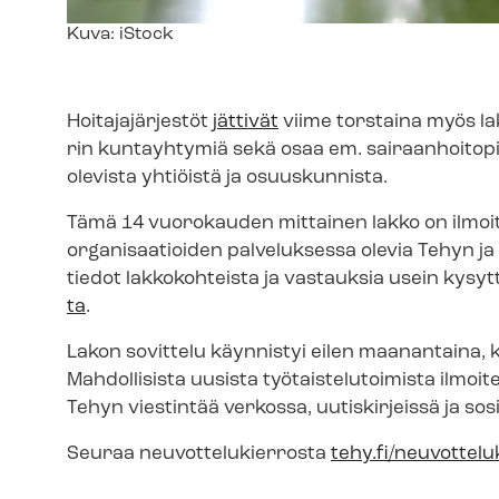
Kuvateksti
Kuva: iStock
Hoitajajärjestöt
jättivät
viime torstaina myös lak
rin kuntayhtymiä sekä osaa em. sai­raan­hoi­to­p
olevista yhtiöistä ja osuuskunnista.
Tämä 14 vuorokauden mittainen lakko on ilmoite
organisaatioiden palveluksessa olevia Tehyn ja S
tiedot lakkokohteista ja vastauksia usein kysy
ta
.
Lakon sovittelu käynnistyi eilen maanantaina, kun v
Mahdollisista uusista työ­tais­te­lu­toi­mis­ta 
Tehyn viestintää verkossa, uutiskirjeissä ja so
Seuraa neu­vot­te­lu­kier­ros­ta
tehy.fi/neuvottelu