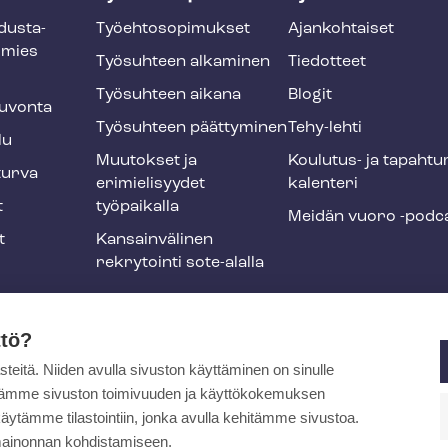
dus­ta­
Työ­eh­to­so­pi­muk­set
Ajankohtaiset
smies
Työsuhteen alkaminen
Tiedotteet
Työsuhteen aikana
Blogit
u­von­ta
Työsuhteen päättyminen
Tehy-lehti
lu
Muutokset ja
Koulutus- ja ta­pah­tu
tur­va
erimielisyydet
ka­len­te­ri
t
työpaikalla
Meidän vuoro -podc
t
Kansainvälinen
rekrytointi sote-alalla
liikuntaedut
ttö?
itä. Niiden avulla sivuston käyttäminen on sinulle
ja
ytämme sivuston toimivuuden ja käyttökokemuksen
äytämme tilastointiin, jonka avulla kehitämme sivustoa.
ainonnan kohdistamiseen.