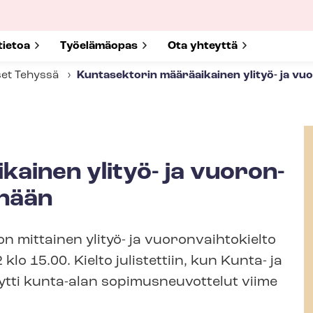
submenu for
tietoa
Show submenu for
Työelämäopas
Show submenu for
Ota yhteyttä
set Tehyssä
Kuntasektorin määräaikainen ylityö- ja vuo­r
ainen ylityö- ja vuo­ron­
änään
mittainen ylityö- ja vuo­ron­vaih­to­kiel­to
lo 15.00. Kielto julistettiin, kun Kunta- ja
ytti kunta-alan so­pi­mus­neu­vot­te­lut viime