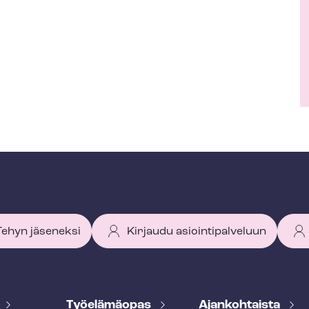
 Tehyn jäseneksi
Kirjaudu asiointipalveluun
Työelämäopas
Ajankohtaista