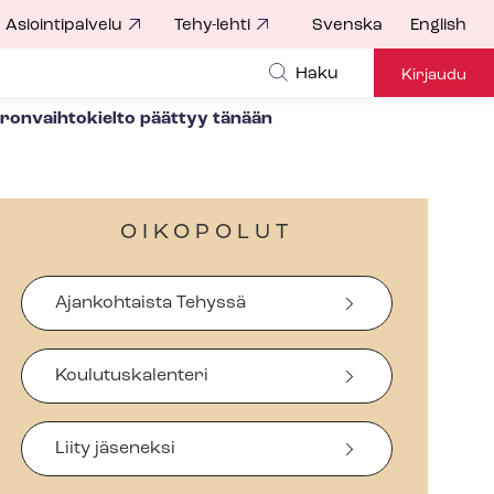
Asiointipalvelu
Tehy-lehti
Svenska
English
Haku
Kirjaudu
on­vaih­to­kiel­to päättyy tänään
OIKOPOLUT
Ajankohtaista Tehyssä
Koulutuskalenteri
Liity jäseneksi