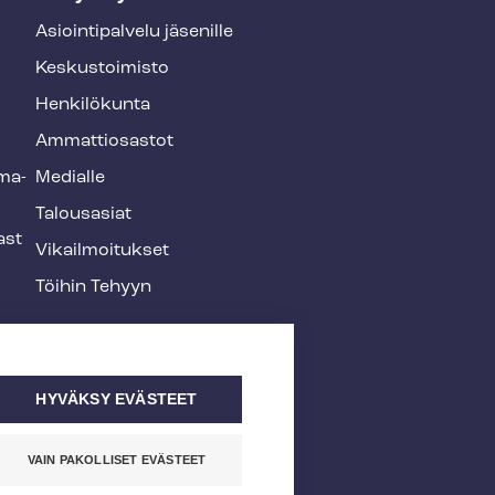
Asioin­ti­pal­ve­lu jäsenille
Keskustoimisto
Henkilökunta
Ammattiosastot
­ma­
Medialle
Talousasiat
ast
Vi­kail­moi­tuk­set
Töihin Tehyyn
HYVÄKSY EVÄSTEET
VAIN PAKOLLISET EVÄSTEET