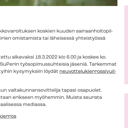
kovaroituksen koskien kuuden sai­raan­hoi­to­pii­
ii­rien omistamista tai läheisessä yhteistyössä
ttu alkavaksi 18.3.2022 klo 6.00 ja koskee ko.
uPerin työ­so­pi­mus­suh­tei­sia jäseniä. Tarkemmat
ttyihin kysymyksiin löydät
neu­vot­te­lu­kier­ros­si­vuil­
al­ta­kun­nan­so­vit­te­li­ja tapasi osapuolet.
ilmoitetaan erikseen myöhemmin. Muista seurata
siaalisessa mediassa.
kierros