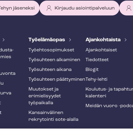
 Tehyn jäseneksi
Kirjaudu asiointipalveluun
Työelämäopas
Ajankohtaista
dus­ta­
Työ­eh­to­so­pi­muk­set
Ajankohtaiset
smies
Työsuhteen alkaminen
Tiedotteet
Työsuhteen aikana
Blogit
u­von­ta
Työsuhteen päättyminen
Tehy-lehti
lu
Muutokset ja
Koulutus- ja ta­pah­tu
tur­va
erimielisyydet
ka­len­te­ri
t
työpaikalla
Meidän vuoro -podc
t
Kansainvälinen
rekrytointi sote-alalla
liikuntaedut