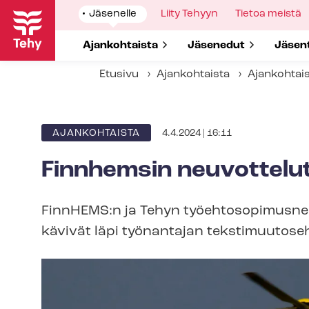
Hyppää
Show
Jäsenelle
Show
Liity Tehyyn
Show
Tietoa meistä
pääsisältöön
submenu
submenu
submenu
for
for
for
Show submenu for
Ajankohtaista
Show submenu for
Jäsenedut
Show 
Jäsen
Etusivu
Ajankohtaista
Ajankohtai
4.4.2024 | 16:11
ARTIKKELIN
AJANKOHTAISTA
KATEGORIA
Finnhemsin neuvottelu
FinnHEMS:n ja Tehyn työ­eh­to­so­pi­mus­ne
kävivät läpi työnantajan teks­ti­muu­to­seh­