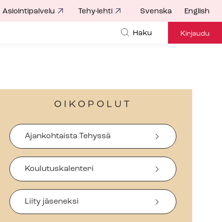
Asiointipalvelu
Tehy-lehti
Svenska
English
Haku
Kirjaudu
OIKOPOLUT
Ajankohtaista Tehyssä
Koulutuskalenteri
Liity jäseneksi