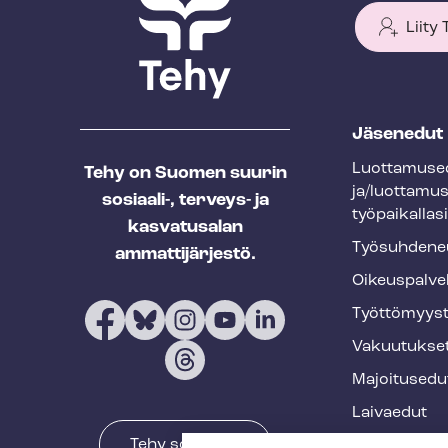
Liity
T
Jäsenedut
e
Luot­ta­muse­
Tehy on Suomen suurin
h
ja/luottamu
sosiaali-, terveys- ja
y
työpaikallasi
kasvatusalan
f
Työ­suh­de­ne
ammattijärjestö.
o
Oikeuspalve
o
Työt­tö­myys­
t
Vakuutukse
e
Majoitusedu
r
Laivaedut
Tehy somessa
Terveys- ja 