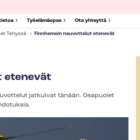
submenu for
tietoa
Show submenu for
Työelämäopas
Show submenu for
Ota yhteyttä
set Tehyssä
Finnhemsin neuvottelut etenevät
t etenevät
u­vot­te­lut jatkuivat tänään. Osapuolet
do­tuk­sia.