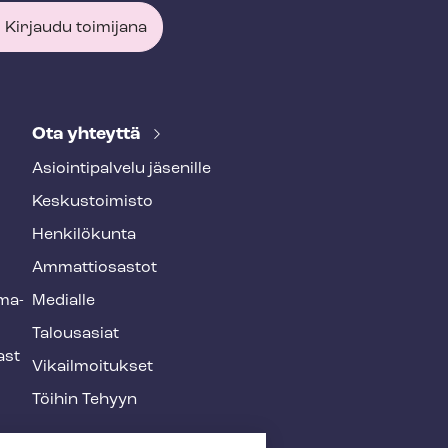
Kirjaudu toimijana
Ota yhteyttä
Asioin­ti­pal­ve­lu jäsenille
Keskustoimisto
Henkilökunta
Ammattiosastot
­ma­
Medialle
Talousasiat
ast
Vi­kail­moi­tuk­set
Töihin Tehyyn