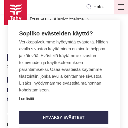
Hyppää
Haku
Op
pääsisältöön
ma
Etusivu
Ajankohtaista
na
Ajankohtaiset Tehyssä
Sopiiko evästeiden käyttö?
Finnhemsin ja Tehyn välisissä neuvotteluissa keskusteltiin tekstimuutoksista
Verkkopalvelumme hyödyntää evästeitä. Niiden
avulla sivuston käyttäminen on sinulle helppoa
ja kätevää. Evästeitä käytämme sivuston
ARTIKKELIN
AJANKOHTAISTA
toimivuuden ja käyttökokemuksen
KATEGORIA
14.3.2024 | 13:25
parantamiseksi. Osaa evästeistä käytämme
tilastointiin, jonka avulla kehitämme sivustoa.
Finnhemsin ja Tehyn välisissä
Lisäksi hyödynnämme evästeitä mainonnan
neuvotteluissa keskusteltiin
kohdistamiseen.
tekstimuutoksista
Lue lisää
Tehyn ja Finnhemsin väliset työ­eh­to­so­pi­
HYVÄKSY EVÄSTEET
mus­neu­vot­te­lut jatkuivat eilen.