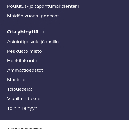
Koulutus- ja ta­pah­tu­ma­ka­len­te­ri
Meidän vuoro -podcast
Ota yhteyttä
Asioin­ti­pal­ve­lu jäsenille
Keskustoimisto
Henkilökunta
Ammattiosastot
Medialle
Talousasiat
Vi­kail­moi­tuk­set
Töihin Tehyyn