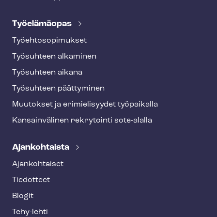
Työelämäopas
Työ­eh­to­so­pi­muk­set
Työsuhteen alkaminen
Työsuhteen aikana
Työsuhteen päättyminen
Muutokset ja erimielisyydet työpaikalla
Kansainvälinen rekrytointi sote-alalla
Ajankohtaista
Ajankohtaiset
Tiedotteet
Blogit
Tehy-lehti