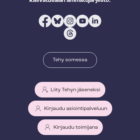
kasvatusalan ammattijärjestö.
Tehy somessa
Liity Tehyn jäseneksi
Kirjaudu asiointipalveluun
Kirjaudu toimijana