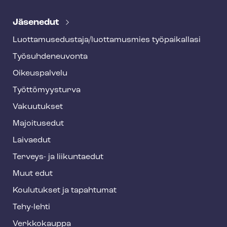
T
e
Jäsenedut
h
Luot­ta­muse­dus­ta­ja/luottamusmies työpaikallasi
y
Työ­suh­de­neu­von­ta
f
o
Oikeuspalvelu
o
Työt­tö­myys­tur­va
t
Vakuutukset
e
Majoitusedut
r
Laivaedut
Terveys- ja liikuntaedut
Muut edut
Koulutukset ja tapahtumat
Tehy-lehti
Verkkokauppa