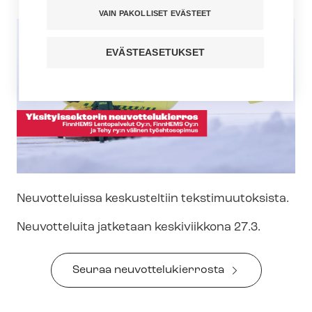
VAIN PAKOLLISET EVÄSTEET
EVÄSTEASETUKSET
Neuvotteluissa keskusteltiin tekstimuutoksista.
Neuvotteluita jatketaan keskiviikkona 27.3.
Seuraa neu­vot­te­lu­kier­ros­ta