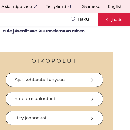
Asiointipalvelu
Tehy-lehti
Svenska
English
Haku
Kirjaudu
n – tule jäseniltaan kuuntelemaan miten
OIKOPOLUT
Ajankohtaista Tehyssä
Koulutuskalenteri
Liity jäseneksi