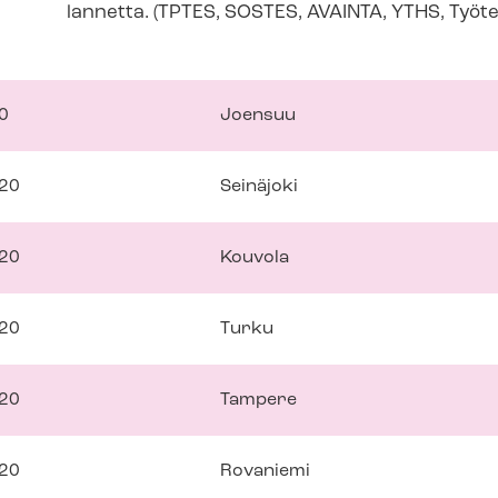
lan­net­ta. (TPTES, SOSTES, AVAINTA, YTHS, Työte
0
Joensuu
020
Seinäjoki
020
Kouvola
020
Turku
020
Tampere
020
Rovaniemi