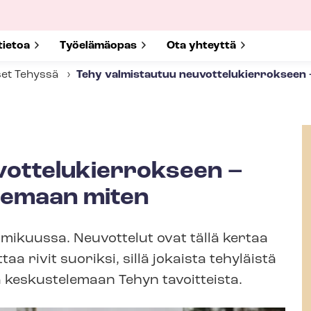
submenu for
tietoa
Show submenu for
Työelämäopas
Show submenu for
Ota yhteyttä
set Tehyssä
Tehy valmistautuu neu­vot­te­lu­kier­rok­see
t­te­lu­kier­rok­seen –
elemaan miten
mikuussa. Neuvottelut ovat tällä kertaa
taa rivit suoriksi, sillä jokaista tehyläistä
a keskustelemaan Tehyn tavoitteista.