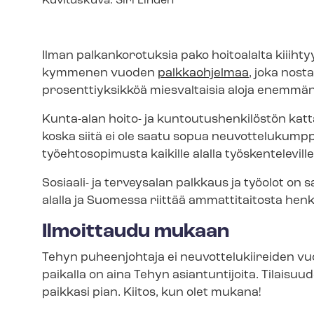
Kuvateksti
Kuvituskuva: Siri Lindén
Ilman palkankorotuksia pako hoitoalalta kiiihtyy
kymmenen vuoden
palkkaohjelmaa
, joka nost
prosenttiyksikköä miesvaltaisia aloja enemmän
Kunta-alan hoito- ja kun­tou­tus­hen­ki­lös­tön k
koska siitä ei ole saatu sopua neu­vot­te­lu­kum
työehtosopimusta kaikille alalla työskenteleville,
Sosiaali- ja terveysalan palkkaus ja työolot on
alalla ja Suomessa riittää ammattitaitosta henk
Ilmoittaudu mukaan
Tehyn puheenjohtaja ei neu­vot­te­lu­kii­rei­den
paikalla on aina Tehyn asiantuntijoita. Tilaisuu
paikkasi pian. Kiitos, kun olet mukana!