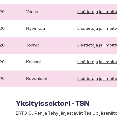
020
Vaasa
Lisätietoja ja ilmoi
020
Hyvinkää
Lisätietoja ja ilmoi
020
Tornio
Lisätietoja ja ilmoi
020
Kajaani
Lisätietoja ja ilmoi
020
Rovaniemi
Lisätietoja ja ilmoi
Yksityissektori - TSN
ERTO, SuPer ja Tehy järjestävät Tes Up jäseniltoja