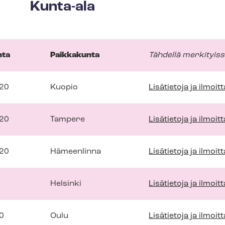
Kunta-ala
hta
Paikkakunta
Tähdellä merkityiss
020
Kuopio
Lisätietoja ja ilmoi
020
Tampere
Lisätietoja ja ilmoi
020
Hämeenlinna
Lisätietoja ja ilmoi
Helsinki
Lisätietoja ja ilmoi
0
Oulu
Lisätietoja ja ilmoi