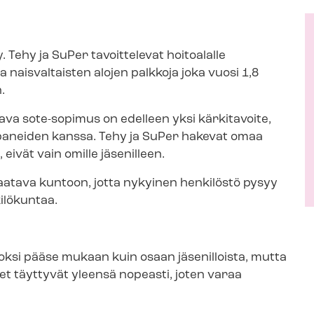
. Tehy ja SuPer tavoittelevat hoitoalalle
aa naisvaltaisten alojen palkkoja joka vuosi 1,8
.
attava sote-sopimus on edelleen yksi kärkitavoite,
p­pa­nei­den kanssa. Tehy ja SuPer hakevat omaa
 eivät vain omille jäsenilleen.
 saatava kuntoon, jotta nykyinen henkilöstö pysyy
ilökuntaa.
 vuoksi pääse mukaan kuin osaan jäsenilloista, mutta
det täyttyvät yleensä nopeasti, joten varaa