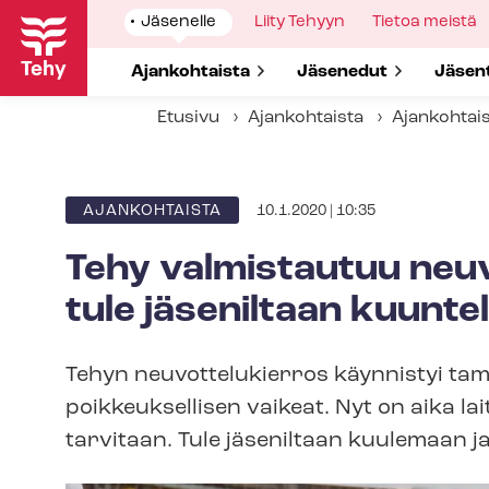
Hyppää
Show
Jäsenelle
Show
Liity Tehyyn
Show
Tietoa meistä
pääsisältöön
submenu
submenu
submenu
for
for
for
Show submenu for
Ajankohtaista
Show submenu for
Jäsenedut
Show 
Jäsen
Etusivu
Ajankohtaista
Ajankohtai
10.1.2020 | 10:35
ARTIKKELIN
AJANKOHTAISTA
KATEGORIA
Tehy valmistautuu neu­vo
tule jäseniltaan kuunt
Tehyn neuvottelukierros käynnistyi tam
poikkeuksellisen vaikeat. Nyt on aika lait
tarvitaan. Tule jäseniltaan kuulemaan j