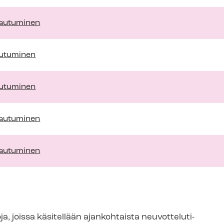
ttautuminen
ttutuminen
ttutuminen
ttautuminen
ttautuminen
, joissa käsitellään ajankohtaista neu­vot­te­lu­ti­