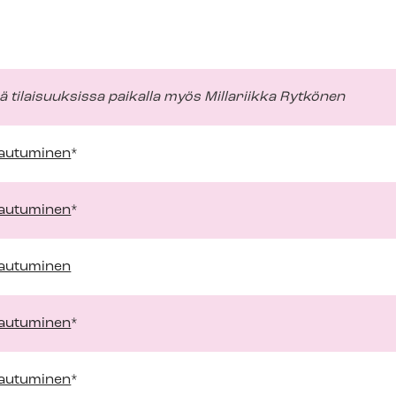
ä tilaisuuksissa paikalla myös Millariikka Rytkönen
ttautuminen
*
ttautuminen
*
ttautuminen
ttautuminen
*
ttautuminen
*