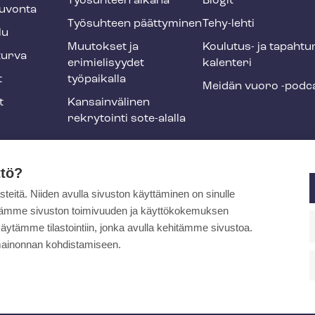
Työsuhteen aikana
Blogit
u­von­ta
Työsuhteen päättyminen
Tehy-lehti
lu
Muutokset ja
Koulutus- ja ta­pah­tu
tur­va
erimielisyydet
ka­len­te­ri
t
työpaikalla
Meidän vuoro -podc
t
Kansainvälinen
rekrytointi sote-alalla
liikuntaedut
ttö?
itä. Niiden avulla sivuston käyttäminen on sinulle
ja
ytämme sivuston toimivuuden ja käyttökokemuksen
äytämme tilastointiin, jonka avulla kehitämme sivustoa.
ainonnan kohdistamiseen.
pa