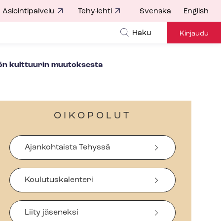
Asiointipalvelu
Tehy-lehti
Svenska
English
Haku
Kirjaudu
ön kulttuurin muutoksesta
OIKOPOLUT
Ajankohtaista Tehyssä
Koulutuskalenteri
Liity jäseneksi