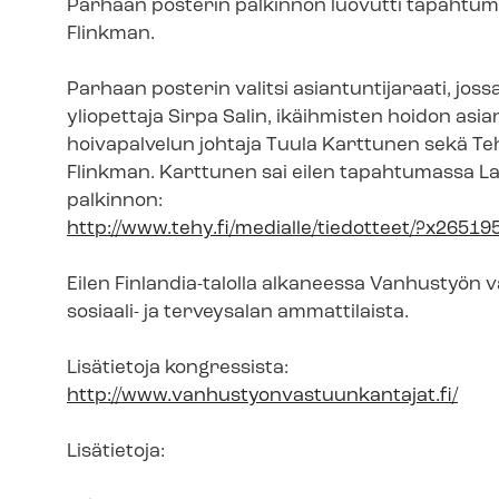
Parhaan posterin palkinnon luovutti tapahtumassa
Flinkman.
Parhaan posterin valitsi asiantuntijaraati, jossa
yliopettaja Sirpa Salin, ikäihmisten hoidon asi
hoivapalvelun johtaja Tuula Karttunen sekä Tehyn 
Flinkman. Karttunen sai eilen tapahtumassa La 
pal­kin­non:
http://www.tehy.fi/medialle/tiedotteet/?x265
Eilen Finlandia-talolla alkaneessa Vanhustyön 
sosiaali- ja terveysalan ammattilaista.
Lisätietoja kongressista:
http://www.van­hus­ty­on­vas­tuun­kan­ta­jat.fi/
Lisätietoja: