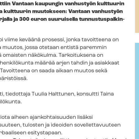
ttiin Vantaan kaupungin vanhustyön kulttuurin
ta kulttuurin muutokseen: Vantaan vanhustyön
jalla ja 300 euron suuruisella tun­nus­tus­pal­kin­
 viime keväänä prosessi, jonka tavoitteena on
a muutos, jossa otetaan entistä paremmin
ä omaisten näkökulma. Tarkoituksena on
a henkilökunta määrää arjen tahdin ja asiakkaat
. Tavoitteena on saada aikaan muutos sekä
ris­töis­sä.
i, tiedottaja Tuulia Halttunen, konsultti Taina
ilökunta.
iota aiheen ajankohtaisuuden lisäksi
i­suu­teen, tulosten ja ideoiden sovellettavuuteen
rbaaliseen esitystapaan.