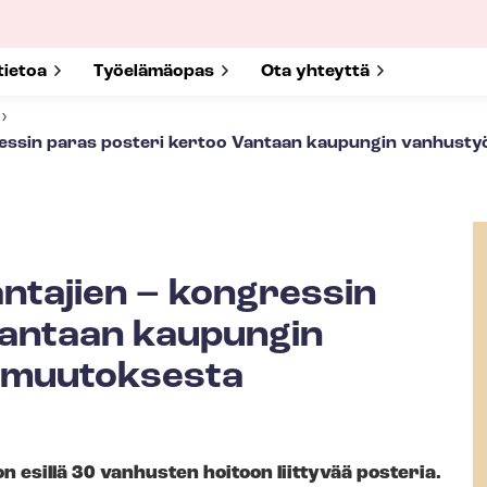
submenu for
tietoa
Show submenu for
Työelämäopas
Show submenu for
Ota yhteyttä
essin paras posteri kertoo Vantaan kaupungin vanhusty
tajien – kongressin
Vantaan kaupungin
n muutoksesta
esillä 30 vanhusten hoitoon liittyvää posteria.