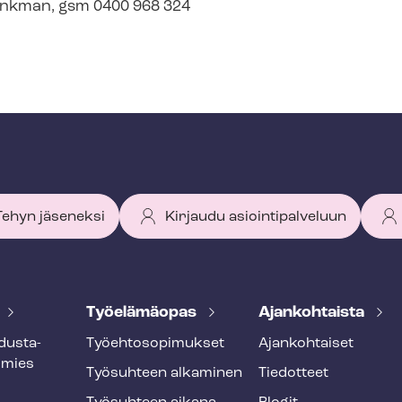
i Flinkman, gsm 0400 968 324
 Tehyn jäseneksi
Kirjaudu asiointipalveluun
Työelämäopas
Ajankohtaista
dus­ta­
Työ­eh­to­so­pi­muk­set
Ajankohtaiset
smies
Työsuhteen alkaminen
Tiedotteet