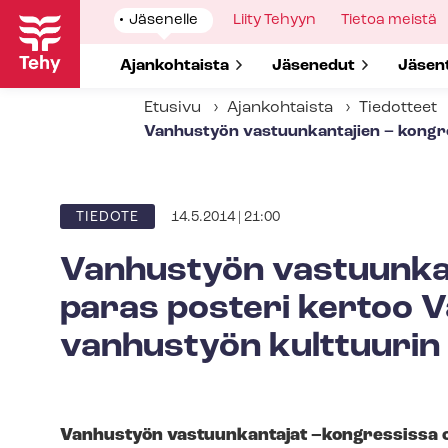
Hyppää
Show
Jäsenelle
Show
Liity Tehyyn
Show
Tietoa meistä
pääsisältöön
submenu
submenu
submenu
for
for
for
Show submenu for
Ajankohtaista
Show submenu for
Jäsenedut
Show 
Jäsen
Etusivu
Ajankohtaista
Tiedotteet
Vanhustyön vastuunkantajien – kongr
14.5.2014 | 21:00
ARTIKKELIN
TIEDOTE
KATEGORIA
Vanhustyön vastuunkan
paras posteri kertoo 
vanhustyön kulttuuri
Vanhustyön vastuunkantajat –kongressissa on 