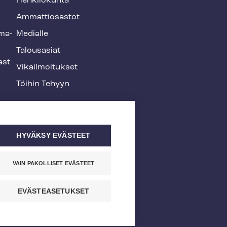
Henkilökunta
Ammattiosastot
­ma­
Medialle
Talousasiat
ast
Vi­kail­moi­tuk­set
Töihin Tehyyn
HYVÄKSY EVÄSTEET
VAIN PAKOLLISET EVÄSTEET
EVÄSTEASETUKSET