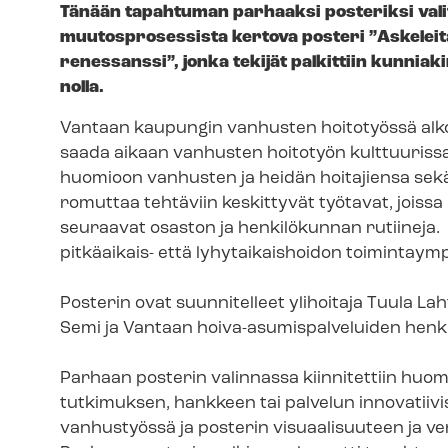
Tänään tapahtuman parhaaksi posteriksi vali
muutosprosessista kertova posteri ”Askelei
renessanssi”, jonka tekijät palkittiin kunniakir
nol­la.
Vantaan kaupungin vanhusten hoitotyössä alkoi
saada aikaan vanhusten hoitotyön kulttuuriss
huomioon vanhusten ja heidän hoitajiensa sek
romuttaa tehtäviin keskittyvät työtavat, joiss
seuraavat osaston ja henkilökunnan rutiineja
pitkäaikais- että lyhytaikaishoidon toi­min­taym­pä­
Posterin ovat suunnitelleet ylihoitaja Tuula Laht
Semi ja Vantaan hoiva-​asumispalveluiden henk
Parhaan posterin valinnassa kiinnitettiin huom
tutkimuksen, hankkeen tai palvelun in­no­va­tii­v
vanhustyössä ja posterin visuaalisuuteen ja ve