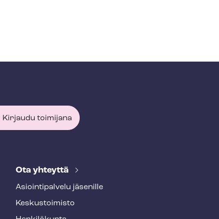
Kirjaudu toimijana
Ota yhteyttä
Asioin­ti­pal­ve­lu jäsenille
Keskustoimisto