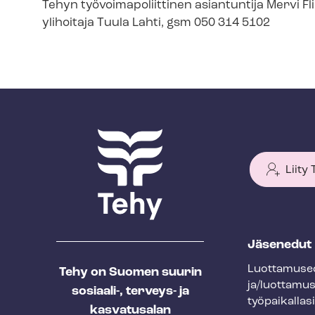
Tehyn työ­voi­ma­po­liit­ti­nen asiantuntija Merv
ylihoitaja Tuula Lahti, gsm 050 314 5102
Liity
T
Jäsenedut
e
Luot­ta­muse­
Tehy on Suomen suurin
h
ja/luottamu
sosiaali-, terveys- ja
y
työpaikallasi
kasvatusalan