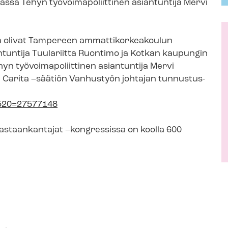
 Tehyn työ­voi­ma­po­liit­ti­nen asiantuntija Mervi
 olivat Tampereen am­mat­ti­kor­kea­kou­lun
antuntija Tuulariitta Ruontimo ja Kotkan kaupungin
työ­voi­ma­po­liit­ti­nen asiantuntija Mervi
Carita –säätiön Vanhustyön johtajan tun­nus­tus­
19520=27577148
vastaankantajat –kongressissa on koolla 600