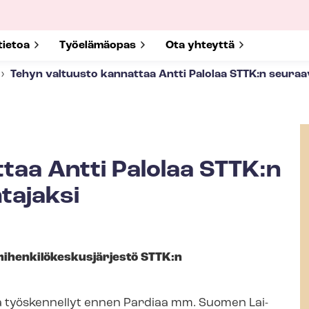
submenu for
tietoa
Show submenu for
Työelämäopas
Show submenu for
Ota yhteyttä
Tehyn valtuusto kannattaa Antti Palolaa STTK:n seuraa
taa Antti Palolaa STTK:n
tajaksi
en­ki­lö­kes­kus­jär­jes­tö STTK:n
ja työskennellyt ennen Pardiaa mm. Suomen Lai­