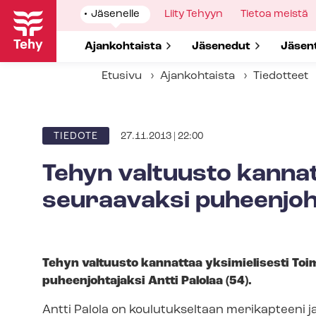
Hyppää
Show
Jäsenelle
Show
Liity Tehyyn
Show
Tietoa meistä
pääsisältöön
submenu
submenu
submenu
for
for
for
Show submenu for
Ajankohtaista
Show submenu for
Jäsenedut
Show 
Jäsen
Etusivu
Ajankohtaista
Tiedotteet
27.11.2013 | 22:00
ARTIKKELIN
TIEDOTE
KATEGORIA
Tehyn valtuusto kannat
seuraavaksi puheenjoh
Tehyn valtuusto kannattaa yksimielisesti Toi­mi­h
puheenjohtajaksi Antti Palolaa (54).
Antti Palola on koulutukseltaan merikapteeni 