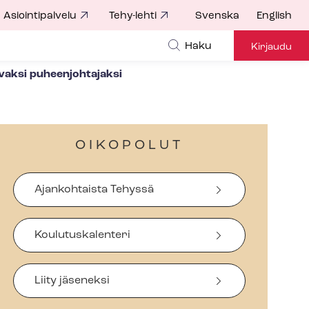
Asiointipalvelu
Tehy-lehti
Svenska
English
Haku
Kirjaudu
vaksi puheenjohtajaksi
OIKOPOLUT
Ajankohtaista Tehyssä
Koulutuskalenteri
Liity jäseneksi