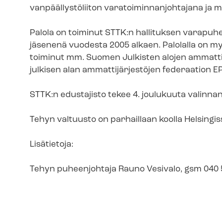
van­pääl­lys­tö­lii­ton va­ra­toi­min­nan­joh­ta­ja­na 
Palola on toiminut STTK:n hallituksen va­ra­pu­he
jäsenenä vuodesta 2005 alkaen. Palolalla on m
toiminut mm. Suomen Julkisten alojen ammattil
julkisen alan am­mat­ti­jär­jes­tö­jen federaation
STTK:n edustajisto tekee 4. joulukuuta valinn
Tehyn valtuusto on parhaillaan koolla Helsingis
Lisätietoja:
Tehyn puheenjohtaja Rauno Vesivalo, gsm 040