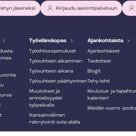
 Tehyn jäseneksi
Kirjaudu asiointipalveluun
Työelämäopas
Ajankohtaista
dus­ta­
Työ­eh­to­so­pi­muk­set
Ajankohtaiset
smies
Työsuhteen alkaminen
Tiedotteet
Työsuhteen aikana
Blogit
u­von­ta
Työsuhteen päättyminen
Tehy-lehti
lu
Muutokset ja
Koulutus- ja ta­pah­tu
tur­va
erimielisyydet
ka­len­te­ri
t
työpaikalla
Meidän vuoro -podc
t
Kansainvälinen
rekrytointi sote-alalla
liikuntaedut