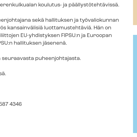
ja merenkulkualan koulutus- ja pääl­lys­tö­teh­tä­vis­sä.
en­joh­ta­ja­na sekä hallituksen ja työvaliokunnan
yös kansainvälisiä luottamustehtäviä. Hän on
iittojen EU-yhdistyksen FIPSU:n ja Euroopan
 EPSU:n hallituksen jäsenenä.
an seuraavasta puheenjohtajasta.
sä.
 587 4346