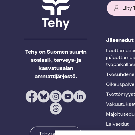
Liity
T
Jäsenedut
e
Luot­ta­muse­
Tehy on Suomen suurin
h
ja/luottamu
sosiaali-, terveys- ja
y
työpaikallasi
kasvatusalan
f
Työ­suh­de­ne
ammattijärjestö.
o
Oikeuspalve
o
Työt­tö­myys­
t
Vakuutukse
e
Majoitusedu
r
Laivaedut
Tehy somessa
Terveys- ja 