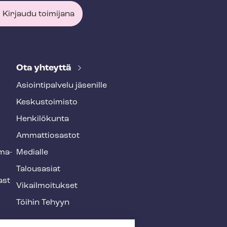
Kirjaudu toimijana
Ota yhteyttä
Asioin­ti­pal­ve­lu jäsenille
Keskustoimisto
Henkilökunta
Ammattiosastot
­ma­
Medialle
Talousasiat
ast
Vi­kail­moi­tuk­set
Töihin Tehyyn