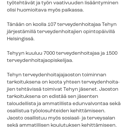
työtehtävät ja työn vaativuuden lisääntyminen
olisi huomioitava myös palkassa.
Tänään on koolla 107 terveydenhoitajaa Tehyn
järjestämillä ter­vey­den­hoi­ta­jien opintopäivillä
Helsingissä.
Tehyyn kuuluu 7000 terveydenhoitajaa ja 1500
ter­vey­den­hoi­ta­jao­pis­ke­li­jaa.
Tehyn ter­vey­den­hoi­ta­ja­jaos­ton toiminnan
tarkoituksena on koota yhteen ter­vey­den­hoi­ta­
jien tehtävissä toimivat Tehyn jäsenet. Jaoston
tarkoituksena on edistää sen jäsenten
taloudellista ja ammatillista edunvalvontaa sekä
osallistua työolosuhteiden kehittämiseen.
Jaosto osallistuu myös sosiaali- ja terveysalan
sekä ammatillisen koulutuksen kehittämiseen.