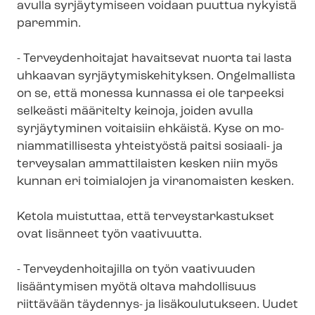
avulla syrjäytymiseen voidaan puuttua nykyistä
paremmin.
- Terveydenhoitajat havaitsevat nuorta tai lasta
uhkaavan syr­jäy­ty­mis­ke­hi­tyk­sen. Ongelmallista
on se, että monessa kunnassa ei ole tarpeeksi
selkeästi määritelty keinoja, joiden avulla
syrjäytyminen voitaisiin ehkäistä. Kyse on mo­
niam­ma­til­li­ses­ta yhteistyöstä paitsi sosiaali- ja
terveysalan ammattilaisten kesken niin myös
kunnan eri toimialojen ja viranomaisten kesken.
Ketola muistuttaa, että ter­veys­tar­kas­tuk­set
ovat lisänneet työn vaativuutta.
- Ter­vey­den­hoi­ta­jil­la on työn vaativuuden
lisääntymisen myötä oltava mahdollisuus
riittävään täydennys- ja lisäkoulutukseen. Uudet