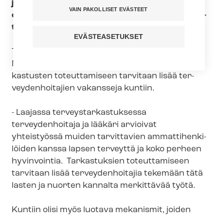
joiden tarkoituksena on ennaltaehkäistä
VAIN PAKOLLISET EVÄSTEET
erityisesti lasten ja nuorten ongelmia ja syr­jäy­
ty­mis­ke­hi­tys­tä.
EVÄSTEASETUKSET
Tehyn ter­vey­den­hoi­ta­ja­jaos­ton puheenjohtaja
Mia Ketola muistuttaa, että laajojen ter­veys­tar­
kas­tus­ten toteuttamiseen tarvitaan lisää ter­
vey­den­hoi­ta­jien vakansseja kuntiin.
- Laajassa ter­veys­tar­kas­tuk­ses­sa
terveydenhoitaja ja lääkäri arvioivat
yhteistyössä muiden tarvittavien am­mat­ti­hen­ki­
löi­den kanssa lapsen terveyttä ja koko perheen
hyvinvointia. Tarkastuksien toteuttamiseen
tarvitaan lisää terveydenhoitajia tekemään tätä
lasten ja nuorten kannalta merkittävää työtä.
Kuntiin olisi myös luotava mekanismit, joiden