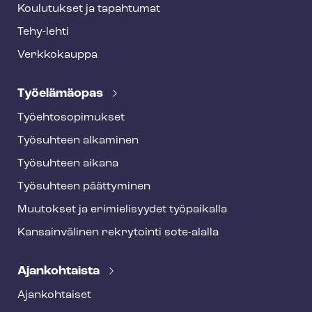
Koulutukset ja tapahtumat
Tehy-lehti
Verkkokauppa
Työelämäopas
Työ­eh­to­so­pi­muk­set
Työsuhteen alkaminen
Työsuhteen aikana
Työsuhteen päättyminen
Muutokset ja erimielisyydet työpaikalla
Kansainvälinen rekrytointi sote-alalla
Ajankohtaista
Ajankohtaiset