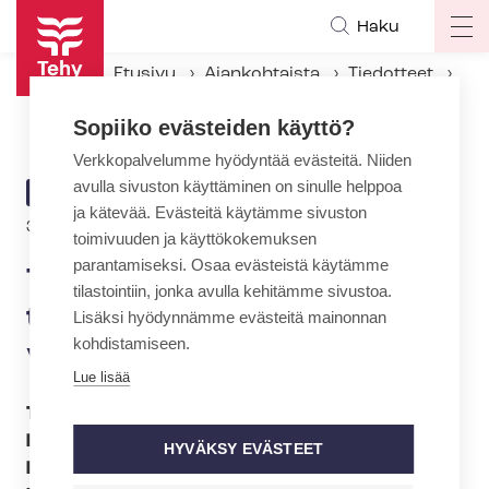
Hyppää
Haku
Op
pääsisältöön
ma
Etusivu
Ajankohtaista
Tiedotteet
na
Tehyn ter­vey­den­hoi­ta­ja­jaos­to: Kuntiin saatava lisää ter­vey­den­hoi­ta­jien vakansseja
Sopiiko evästeiden käyttö?
Verkkopalvelumme hyödyntää evästeitä. Niiden
avulla sivuston käyttäminen on sinulle helppoa
ARTIKKELIN
TIEDOTE
ja kätevää. Evästeitä käytämme sivuston
KATEGORIA
31.10.2012 | 22:00
toimivuuden ja käyttökokemuksen
parantamiseksi. Osaa evästeistä käytämme
Tehyn ter­vey­den­hoi­ta­ja­jaos­
tilastointiin, jonka avulla kehitämme sivustoa.
to: Kuntiin saatava lisää ter­
Lisäksi hyödynnämme evästeitä mainonnan
kohdistamiseen.
vey­den­hoi­ta­jien vakansseja
Lue lisää
Terveydenhoitajat suorittavat yhteistyössä
lääkärin ja muiden tarvittavien am­mat­ti­hen­ki­
HYVÄKSY EVÄSTEET
löi­den kanssa ns. laajoja ter­veys­tar­kas­tuk­sia,