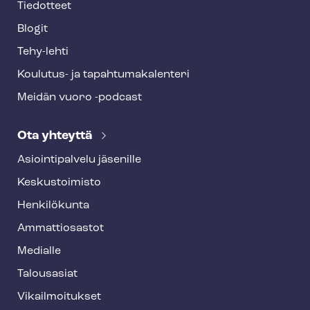
Tiedotteet
Blogit
Tehy-lehti
Koulutus- ja ta­pah­tu­ma­ka­len­te­ri
Meidän vuoro -podcast
Ota yhteyttä
Asioin­ti­pal­ve­lu jäsenille
Keskustoimisto
Henkilökunta
Ammattiosastot
Medialle
Talousasiat
Vi­kail­moi­tuk­set