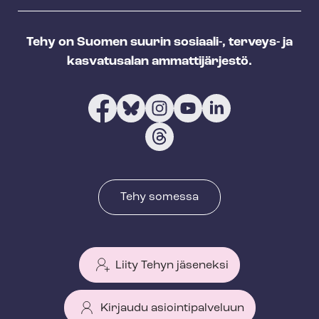
Tehy on Suomen suurin sosiaali-, terveys- ja
kasvatusalan ammattijärjestö.
Tehy somessa
Liity Tehyn jäseneksi
Kirjaudu asiointipalveluun