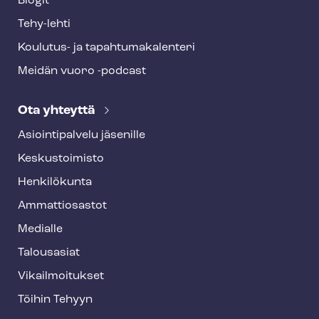
Blogit
Tehy-lehti
Koulutus- ja ta­pah­tu­ma­ka­len­te­ri
Meidän vuoro -podcast
Ota yhteyttä
Asioin­ti­pal­ve­lu jäsenille
Keskustoimisto
Henkilökunta
Ammattiosastot
Medialle
Talousasiat
Vi­kail­moi­tuk­set
Töihin Tehyyn