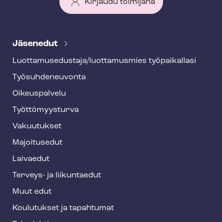
Kirjaudu toimijana
T
e
Jäsenedut
h
Luot­ta­muse­dus­ta­ja/luottamusmies työpaikallasi
y
Työ­suh­de­neu­von­ta
f
o
Oikeuspalvelu
o
Työt­tö­myys­tur­va
t
Vakuutukset
e
Majoitusedut
r
Laivaedut
Terveys- ja liikuntaedut
Muut edut
Koulutukset ja tapahtumat