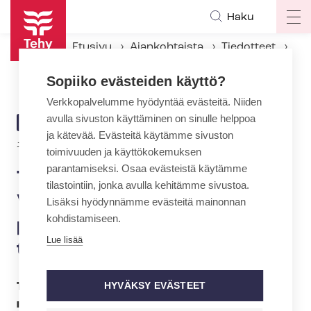
Hyppää
Haku
Op
pääsisältöön
ma
Etusivu
Ajankohtaista
Tiedotteet
na
Tehyn puheenjohtaja Rauno Vesivalo: Kehysriihessä painotettava ra­ken­ne­uu­dis­tuk­sia leikkausten sijaan
Sopiiko evästeiden käyttö?
Verkkopalvelumme hyödyntää evästeitä. Niiden
avulla sivuston käyttäminen on sinulle helppoa
ARTIKKELIN
TIEDOTE
ja kätevää. Evästeitä käytämme sivuston
KATEGORIA
17.2.2014 | 22:00
toimivuuden ja käyttökokemuksen
parantamiseksi. Osaa evästeistä käytämme
Tehyn puheenjohtaja Rauno
tilastointiin, jonka avulla kehitämme sivustoa.
Vesivalo: Kehysriihessä
Lisäksi hyödynnämme evästeitä mainonnan
kohdistamiseen.
painotettava ra­ken­ne­uu­dis­
Lue lisää
tuk­sia leikkausten sijaan
HYVÄKSY EVÄSTEET
Tehyn puheenjohtajan Rauno Vesivalon
mielestä Suomessa olisi otettava vakavasti