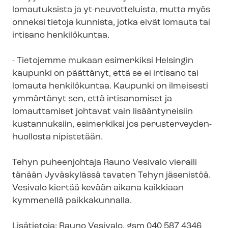
lomautuksista ja yt-neuvotteluista, mutta myös
onneksi tietoja kunnista, jotka eivät lomauta tai
irtisano henkilökuntaa.
- Tietojemme mukaan esimerkiksi Helsingin
kaupunki on päättänyt, että se ei irtisano tai
lomauta henkilökuntaa. Kaupunki on ilmeisesti
ymmärtänyt sen, että irtisanomiset ja
lomauttamiset johtavat vain lisääntyneisiin
kustannuksiin, esimerkiksi jos pe­rus­ter­vey­den­
huol­los­ta nipistetään.
Tehyn puheenjohtaja Rauno Vesivalo vieraili
tänään Jyväskylässä tavaten Tehyn jäsenistöä.
Vesivalo kiertää kevään aikana kaikkiaan
kymmenellä paikkakunnalla.
Lisätietoja: Rauno Vesivalo, gsm 040 587 4346