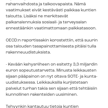
ra­han­vaih­dos­ta ja talkoovapaista. Nämä
vaatimukset eivät kestävästi paikkaa kuntien
taloutta. Lisäksi ne merkitsevät
palkanalennuksia sosiaali- ja terveysalan
ennestäänkin vaatimattomaan palkkatasoon.
OECD:n raportissakin korostettiin, että suurin
osa talouden ta­sa­pai­not­ta­mi­ses­ta pitäisi tulla
ra­ken­ne­uu­dis­tuk­sis­ta.
- Kevään kehysriiheen on esitetty 3,3 miljardin
euron sopeutustarvetta. Minusta leikkausten
sijaan pääpainon on nyt oltava SOTE- ja kun­ta­
uu­dis­tuk­ses­sa. Leikkauksilla kurjistetaan
palvelut turhan takia sen sijaan että tehtäisiin
kunnollinen rakenteiden uusiminen.
Tehyynkin kantautuu tietoja kuntien