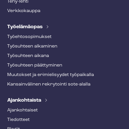
Tehy-lehti
Verkkokauppa
Työelämäopas
Työ­eh­to­so­pi­muk­set
Työsuhteen alkaminen
Työsuhteen aikana
Työsuhteen päättyminen
Muutokset ja erimielisyydet työpaikalla
Kansainvälinen rekrytointi sote-alalla
Ajankohtaista
Ajankohtaiset
Tiedotteet