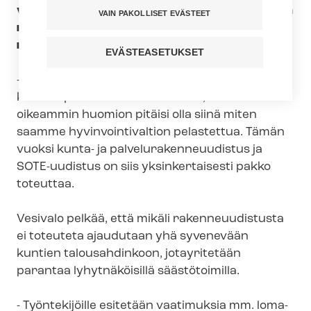
viime viikolla julkaistu OECD:n Suomea koskeva
VAIN PAKOLLISET EVÄSTEET
maaraportti, jossa kehotetaan Suomea jat­ka­
maan­ra­ken­ne­uu­dis­tuk­sia.
EVÄSTEASETUKSET
- On harmi, että Suomessa ollaan jumituttu
kuntien pak­ko­lii­tos­kes­kus­te­luun, vaikka
oikeammin huomion pitäisi olla siinä miten
saamme hy­vin­voin­ti­val­tion pelastettua. Tämän
vuoksi kunta- ja pal­ve­lu­ra­ken­ne­uu­dis­tus ja
SOTE-uudistus on siis yksinkertaisesti pakko
toteuttaa.
Vesivalo pelkää, että mikäli rakenneuudistusta
ei toteuteta ajaudutaan yhä syvenevään
kuntien talousahdinkoon, jotayritetään
parantaa lyhytnäköisillä säästötoimilla.
- Työntekijöille esitetään vaatimuksia mm. lo­ma­