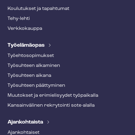
Koulutukset ja tapahtumat
Tehy-lehti
Verkkokauppa
Työelämäopas
Työ­eh­to­so­pi­muk­set
Työsuhteen alkaminen
Työsuhteen aikana
Työsuhteen päättyminen
Muutokset ja erimielisyydet työpaikalla
Kansainvälinen rekrytointi sote-alalla
Ajankohtaista
Ajankohtaiset