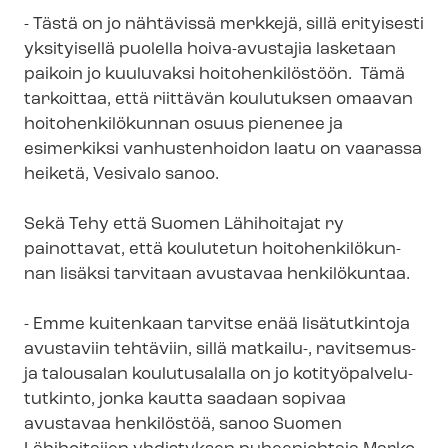
- Tästä on jo nähtävissä merkkejä, sillä erityisesti
yksityisellä puolella hoiva-avustajia lasketaan
paikoin jo kuuluvaksi hoitohenkilöstöön. Tämä
tarkoittaa, että riittävän koulutuksen omaavan
hoi­to­hen­ki­lö­kun­nan osuus pienenee ja
esimerkiksi vanhustenhoidon laatu on vaarassa
heiketä, Vesivalo sanoo.
Sekä Tehy että Suomen Lähihoitajat ry
painottavat, että koulutetun hoi­to­hen­ki­lö­kun­
nan lisäksi tarvitaan avustavaa henkilökuntaa.
- Emme kuitenkaan tarvitse enää lisätutkintoja
avustaviin tehtäviin, sillä matkailu-, ravitsemus-
ja talousalan koulutusalalla on jo ko­ti­työ­pal­ve­lu­
tut­kin­to, jonka kautta saadaan sopivaa
avustavaa henkilöstöä, sanoo Suomen