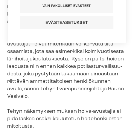
VAIN PAKOLLISET EVÄSTEET
meneillään kokeilu, jossa työ­voi­ma­po­liit­ti­se­na
koulutuksena koulutetaan hoiva-avustajia
seitsemällä ELY-​keskusalueella.
EVÄSTEASETUKSET
- Nopeasti koulutetut henkilöt – kuten hoiva-
avustajat - eivät mitenkään voi korvata sitä
osaamista, jota saa esimerkiksi kolmivuotisesta
lä­hi­hoi­ta­ja­kou­lu­tuk­ses­ta. Kyse on paitsi hoidon
laadusta niin ennen kaikkea po­ti­las­tur­val­li­suu­
des­ta, joka pystytään takaamaan ainoastaan
riittävän ammattitaitoisen henkilökunnan
avulla, sanoo Tehyn I varapuheenjohtaja Rauno
Vesivalo.
Tehyn näkemyksen mukaan hoiva-avustajia ei
pidä laskea osaksi koulutetun hoitohenkilöstön
mitoitusta.