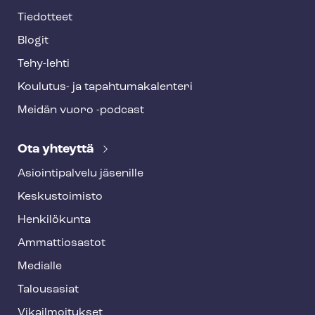
Tiedotteet
Blogit
Tehy-lehti
Koulutus- ja ta­pah­tu­ma­ka­len­te­ri
Meidän vuoro -podcast
Ota yhteyttä
Asioin­ti­pal­ve­lu jäsenille
Keskustoimisto
Henkilökunta
Ammattiosastot
Medialle
Talousasiat
Vi­kail­moi­tuk­set