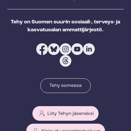
Tehy on Suomen suurin sosiaali-, terveys- ja
kasvatusalan ammattijärjestö.
Tehy somessa
Liity Tehyn jäseneksi