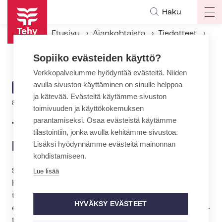
Hyppää
Haku
Op
pääsisältöön
ma
Etusivu
Ajankohtaista
Tiedotteet
na
Tehy: Pikakoulutus heikentää po­ti­las­tur­val­li­suut­ta
Sopiiko evästeiden käyttö?
Verkkopalvelumme hyödyntää evästeitä. Niiden
avulla sivuston käyttäminen on sinulle helppoa
ARTIKKELIN
TIEDOTE
ja kätevää. Evästeitä käytämme sivuston
KATEGORIA
8.3.2012 | 22:00
toimivuuden ja käyttökokemuksen
parantamiseksi. Osaa evästeistä käytämme
Tehy: Pikakoulutus heikentää
tilastointiin, jonka avulla kehitämme sivustoa.
po­ti­las­tur­val­li­suut­ta
Lisäksi hyödynnämme evästeitä mainonnan
kohdistamiseen.
Sosiaali- ja terveysalan ammattijärjestö Tehy on
Lue lisää
huolissaan kehityksestä, jossa sosiaali- ja
terveysalan työvoimapulaa yritetään helpottaa
HYVÄKSY EVÄSTEET
erilaisilla pikakoulutuksilla. Työ- ja elin­kei­no­mi­nis­
te­riöl­lä ja sosiaali- ja ter­veys­mi­nis­te­riöl­lä on