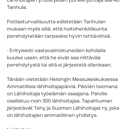
Lähihoitajien yhdistyksen puheenjohtaja Marko
Tanhula.
Po­ti­las­tur­val­li­suut­ta edistetään Tanhulan
mukaan myös sillä, että hoitohenkilökunta
perehdytetään tarpeeksi hyvin tehtäviinsä.
- Erityisesti vas­ta­val­mis­tu­nei­den kohdalla
kuulee usein, että he eivät saa riittävää
perehdytystä tai sitä ei järjestetä ollenkaan.
Tänään vietetään Helsingin Messukeskuksessa
Ammatillisia lähihoitajapäiviä. Päivien teemana
on Lähihoitaja työelämän osaajana. Päiville
osallistuu noin 300 lähihoitajaa. Tapahtuman
järjestävät Tehy ja Suomen Lähihoitajat ry, joka
on lähihoitajien ammatillinen yhdistys.