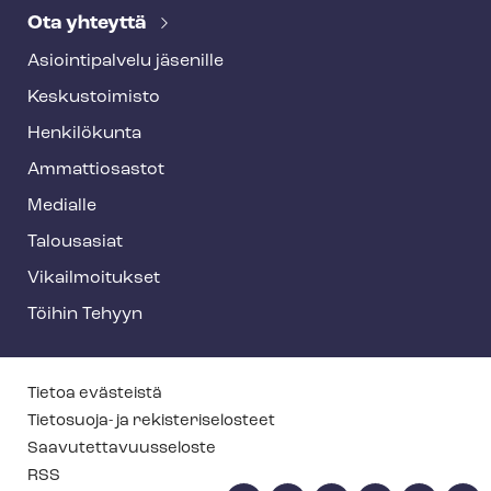
Ota yhteyttä
Asioin­ti­pal­ve­lu jäsenille
Keskustoimisto
Henkilökunta
Ammattiosastot
Medialle
Talousasiat
Vi­kail­moi­tuk­set
Töihin Tehyyn
T
Tietoa evästeistä
e
Tietosuoja- ja re­kis­te­ri­se­los­teet
Saa­vu­tet­ta­vuus­se­los­te
h
RSS
y