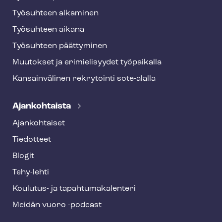
Työsuhteen alkaminen
Työsuhteen aikana
Työsuhteen päättyminen
Muutokset ja erimielisyydet työpaikalla
Kansainvälinen rekrytointi sote-alalla
Ajankohtaista
Ajankohtaiset
Tiedotteet
Blogit
Tehy-lehti
Koulutus- ja ta­pah­tu­ma­ka­len­te­ri
Meidän vuoro -podcast