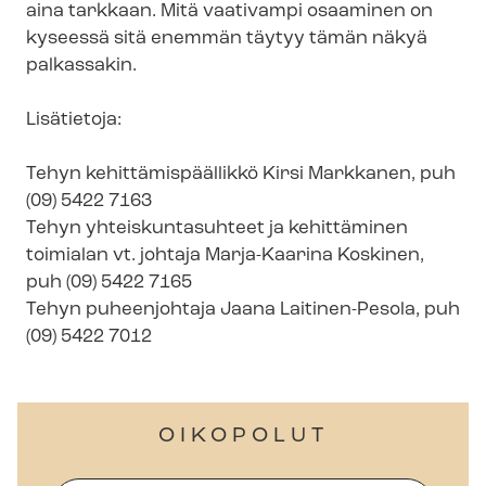
aina tarkkaan. Mitä vaativampi osaaminen on
kyseessä sitä enemmän täytyy tämän näkyä
palkassakin.
Lisätietoja:
Tehyn ke­hit­tä­mis­pääl­lik­kö Kirsi Markkanen, puh
(09) 5422 7163
Tehyn yh­teis­kun­ta­suh­teet ja kehittäminen
toimialan vt. johtaja Marja-Kaarina Koskinen,
puh (09) 5422 7165
Tehyn puheenjohtaja Jaana Laitinen-Pesola, puh
(09) 5422 7012
OIKOPOLUT