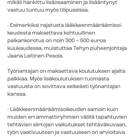
mikäli hankittu lisäosaaminen ja lisääntynyt
vastuu tuntuu myös tilipussissa.
- Esimerkiksi rajatusta lääk­keen­mää­rää­mi­soi­
keu­des­ta maksettava kohtuullinen
palkankorotus on noin 300 – 500 euroa
kuukaudessa, muistuttaa Tehyn puheenjohtaja
Jaana Laitinen-Pesola.
Työnantajan on maksettava koulutuksen ajalta
palkkaa. Myös lisäkoulutuksen tuomasta
vastuusta on sovittava selkeästi työnantajan
kanssa.
- Lääk­keen­mää­rää­mi­soi­keu­den samoin kuin
muiden eri ammattiryhmien välillä tapahtuvien
tehtävien siirtojen vaikutukset tehtäväkuvaan,
työn vaativuuteen ja vastuuseen on arvioitava