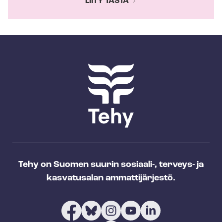
LIITY TÄSTÄ
Tehy on Suomen suurin sosiaali-, terveys- ja
kasvatusalan ammattijärjestö.