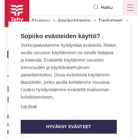
Hyppää
Haku
Op
pääsisältöön
ma
Etusivu
Ajankohtaista
Tiedotteet
na
Tehy: Lääkkeitä määräävälle hoitajalle 300 - 500 euroa lisää kuukaudessa
Sopiiko evästeiden käyttö?
Verkkopalvelumme hyödyntää evästeitä. Niiden
avulla sivuston käyttäminen on sinulle helppoa
ARTIKKELIN
TIEDOTE
ja kätevää. Evästeitä käytämme sivuston
KATEGORIA
15.5.2012 | 21:00
toimivuuden ja käyttökokemuksen
parantamiseksi. Osaa evästeistä käytämme
Tehy: Lääkkeitä määräävälle
tilastointiin, jonka avulla kehitämme sivustoa.
hoitajalle 300 - 500 euroa
Lisäksi hyödynnämme evästeitä mainonnan
kohdistamiseen.
lisää kuukaudessa
Lue lisää
Parhaillaan valmistuvat ensimmäiset
sairaanhoitajat, terveydenhoitajat ja kätilöt
HYVÄKSY EVÄSTEET
koulutuksesta, joka antaa oikeuden määrätä