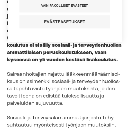
rajatusti tiettyjä lääkkeitä. Rajattu lääk­keen­
VAIN PAKOLLISET EVÄSTEET
mää­rää­mi­soi­keus on voimassa vain sen
julkisen työnantajan palveluksessa, joka on
EVÄSTEASETUKSET
henkilön koulutukseen lähettänyt ja antanut
erillisen määräyksen koulutuksen jälkeen
tapahtuvasta oikeuden käyttämisestä. Ko.
koulutus ei sisälly sosiaali- ja terveydenhuollon
ammattilaisen peruskoulutukseen, vaan
kyseessä on yli vuoden kestävä lisäkoulutus.
Sairaanhoitajien rajattu lääk­keen­mää­rää­mi­soi­
keus on esimerkki sosiaali- ja ter­vey­den­huol­los­
sa tapahtuvista työnjaon muutoksista, joiden
tavoitteena on edistää tuloksellisuutta ja
palveluiden sujuvuutta.
Sosiaali- ja terveysalan ammattijärjestö Tehy
suhtautuu myönteisesti työnjaon muutoksiin,