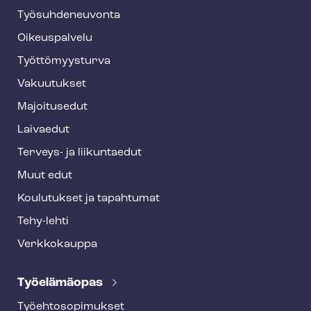
y
Työ­suh­de­neu­von­ta
f
o
Oikeuspalvelu
o
Työt­tö­myys­tur­va
t
Vakuutukset
e
Majoitusedut
r
Laivaedut
Terveys- ja liikuntaedut
Muut edut
Koulutukset ja tapahtumat
Tehy-lehti
Verkkokauppa
Työelämäopas
Työ­eh­to­so­pi­muk­set