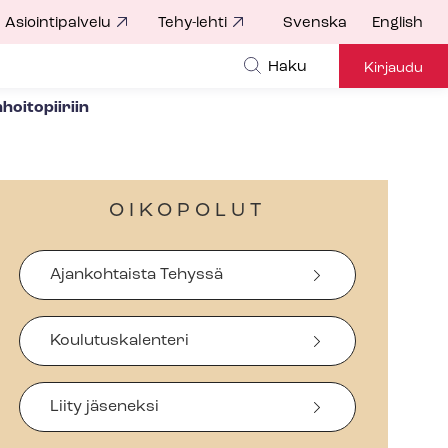
Asiointipalvelu
Tehy-lehti
Svenska
English
Haku
Kirjaudu
­to­pii­riin
OIKOPOLUT
Ajankohtaista Tehyssä
Koulutuskalenteri
Liity jäseneksi