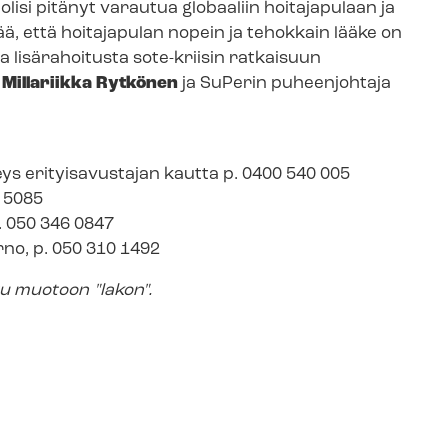
olisi pitänyt varautua globaaliin hoitajapulaan ja
ä, että hoitajapulan nopein ja tehokkain lääke on
va lisärahoitusta sote-kriisin ratkaisuun
a
Millariikka Rytkönen
ja SuPerin puheenjohtaja
ys erityisavustajan kautta p. 0400 540 005
7 5085
. 050 346 0847
arno, p. 050 310 1492
tu muotoon "lakon".