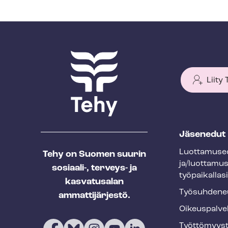
Liity
T
Jäsenedut
e
Luot­ta­muse­
Tehy on Suomen suurin
h
ja/luottamu
sosiaali-, terveys- ja
y
työpaikallasi
kasvatusalan
f
Työ­suh­de­ne
ammattijärjestö.
o
Oikeuspalve
o
Työt­tö­myys­