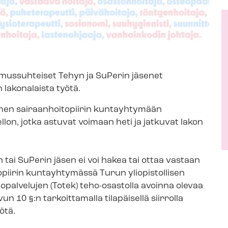
­mus­suh­tei­set Tehyn ja SuPerin jäsenet
 lakonalaista työtä.
en sai­raan­hoi­to­pii­rin kuntayhtymään
ellon, jotka astuvat voimaan heti ja jatkuvat lakon
 tai SuPerin jäsen ei voi hakea tai ottaa vastaan
­pii­rin kuntayhtymässä Turun yliopistollisen
o­pal­ve­lu­jen (Totek) teho-osastolla avoinna olevaa
 10 §:n tarkoittamalla tilapäisellä siirrolla
ötä.