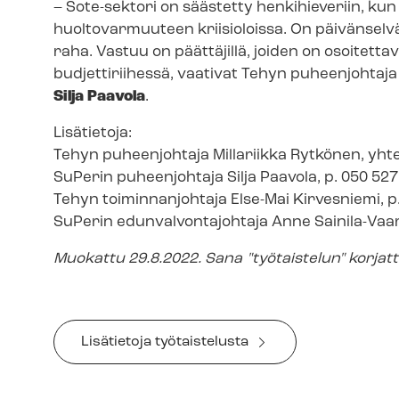
– Sote-sektori on säästetty henkihieveriin, kun 
huoltovarmuuteen kriisioloissa. On päivänselvä
raha. Vastuu on päättäjillä, joiden on osoitetta
budjettiriihessä, vaativat Tehyn puheenjohtaj
Silja Paavola
.
Lisätietoja:
Tehyn puheenjohtaja Millariikka Rytkönen, yhte
SuPerin puheenjohtaja Silja Paavola, p. 050 52
Tehyn toiminnanjohtaja Else-Mai Kirvesniemi, p
SuPerin edun­val­von­ta­joh­ta­ja Anne Sainila-Va
Muokattu 29.8.2022. Sana "työtaistelun" korjat
Lisätietoja työtaistelusta