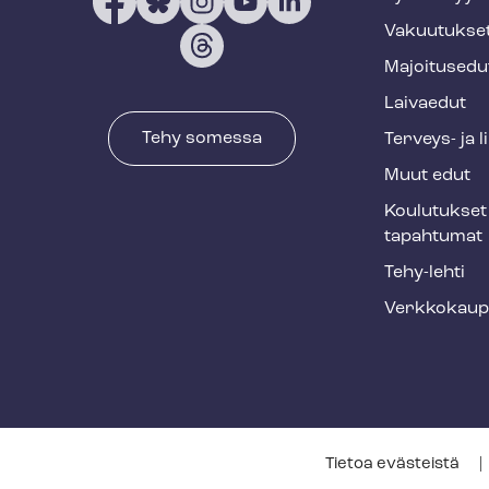
t
Vakuutukse
e
Majoitusedu
r
Laivaedut
Tehy somessa
Terveys- ja 
Muut edut
Koulutukset 
tapahtumat
Tehy-lehti
Verkkokaup
T
Tietoa evästeistä