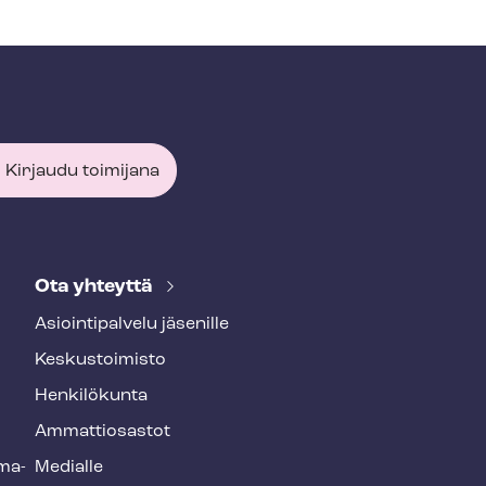
Kirjaudu toimijana
Ota yhteyttä
Asioin­ti­pal­ve­lu jäsenille
Keskustoimisto
Henkilökunta
Ammattiosastot
­ma­
Medialle