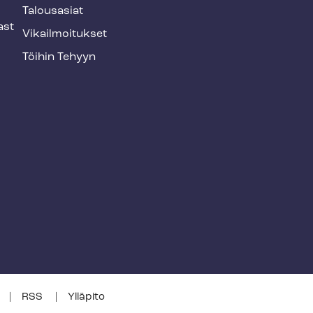
Talousasiat
ast
Vi­kail­moi­tuk­set
Töihin Tehyyn
RSS
Ylläpito