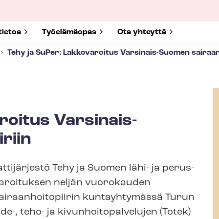
submenu for
tietoa
Show submenu for
Työelämäopas
Show submenu for
Ota yhteyttä
Tehy ja SuPer: Lakkovaroitus Varsinais-Suomen sai­raan­hoi
roitus Varsinais-
­riin
tijärjestö Tehy ja Suomen lähi- ja pe­rus­
kkovaroituksen neljän vuorokauden
i­raan­hoi­to­pii­rin kuntayhtymässä Turun
 teho- ja ki­vun­hoi­to­pal­ve­lu­jen (Totek)