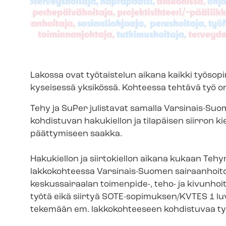
Lakossa ovat työtaistelun aikana kaikki työ­so­pi
kyseisessä yksikössä. Kohteessa tehtävä työ on
Tehy ja SuPer julistavat samalla Varsinais-Suom
kohdistuvan hakukiellon ja tilapäisen siirron ki
päättymiseen saakka.
Hakukiellon ja siirtokiellon aikana kukaan Tehyn
lakkokohteessa Varsinais-Suomen sai­raan­hoi­to
keskussairaalan toimenpide-, teho- ja ki­vun­hoi­t
työtä eikä siirtyä SOTE-sopimuksen/KVTES 1 luvun
tekemään em. lakkokohteeseen kohdistuvaa ty