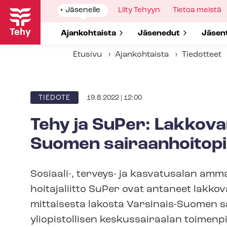
Hyppää
Show
Jäsenelle
Show
Liity Tehyyn
Show
Tietoa meistä
pääsisältöön
submenu
submenu
submenu
for
for
for
Show submenu for
Ajankohtaista
Show submenu for
Jäsenedut
Show 
Jäsen
Etusivu
Ajankohtaista
Tiedotteet
19.8.2022 | 12:00
ARTIKKELIN
TIEDOTE
KATEGORIA
Tehy ja SuPer: Lakkova
Suomen sai­raan­hoi­to­pii
Sosiaali-, terveys- ja kasvatusalan ammat
hoi­ta­ja­liit­to SuPer ovat antaneet la
mittaisesta lakosta Varsinais-Suomen sa
yliopistollisen keskussairaalan toimenpide-,