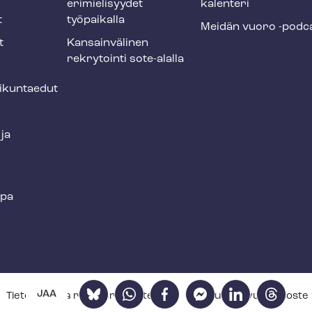
erimielisyydet
ka­len­te­ri
t
työpaikalla
Meidän vuoro -podc
t
Kansainvälinen
rekrytointi sote-alalla
liikuntaedut
ja
pa
Bluesky
WhatsApp
Facebook
Facebook
LinkedIn
Threads
JAA
Tietosuoja- ja re­kis­te­ri­se­los­teet
Saa­vu­tet­ta­vuus­se­los­te