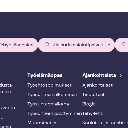
 Tehyn jäseneksi
Kirjaudu asiointipalveluun
Työelämäopas
Ajankohtaista
dus­ta­
Työ­eh­to­so­pi­muk­set
Ajankohtaiset
smies
Työsuhteen alkaminen
Tiedotteet
Työsuhteen aikana
Blogit
u­von­ta
Työsuhteen päättyminen
Tehy-lehti
lu
Muutokset ja
Koulutus- ja ta­pah­tu
tur­va