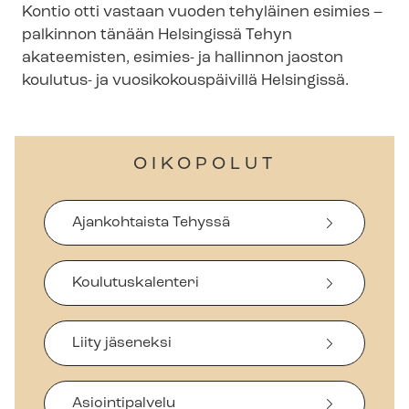
Kontio otti vastaan vuoden tehyläinen esimies –
palkinnon tänään Helsingissä Tehyn
akateemisten, esimies- ja hallinnon jaoston
koulutus- ja vuo­si­ko­kous­päi­vil­lä Helsingissä.
OIKOPOLUT
Ajankohtaista Tehyssä
Koulutuskalenteri
Liity jäseneksi
Asiointipalvelu