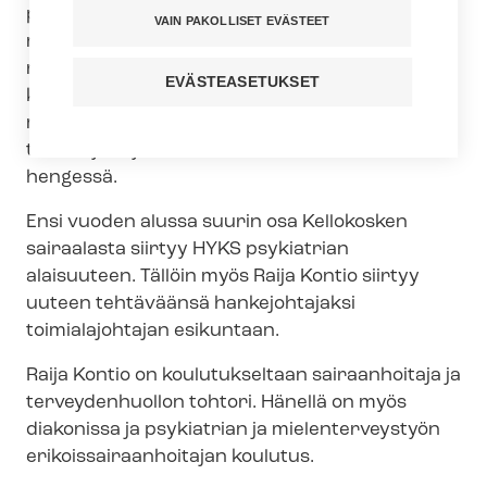
paljon erilaisia hoitotyötä koskevia isojakin
VAIN PAKOLLISET EVÄSTEET
muutoksia. Raija Kontio on ollut merkittävässä
roolissa muutosten läpiviennissä. Kontio
EVÄSTEASETUKSET
kuuntelee henkilökuntaa ja ottaa huomioon
myös henkilöstön jaksamisen. Kontio pitää myös
tiivistä yhteyttä luottamusmiehiin rakentavassa
hengessä.
Ensi vuoden alussa suurin osa Kellokosken
sairaalasta siirtyy HYKS psykiatrian
alaisuuteen. Tällöin myös Raija Kontio siirtyy
uuteen tehtäväänsä hankejohtajaksi
toimialajohtajan esikuntaan.
Raija Kontio on koulutukseltaan sairaanhoitaja ja
terveydenhuollon tohtori. Hänellä on myös
diakonissa ja psykiatrian ja mielenterveystyön
eri­kois­sai­raan­hoi­ta­jan koulutus.