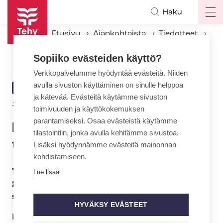
Hyppää
Haku
Op
pääsisältöön
ma
Etusivu
Ajankohtaista
Tiedotteet
na
Raija Kontiosta vuoden 2014 tehyläinen esimies
Sopiiko evästeiden käyttö?
Verkkopalvelumme hyödyntää evästeitä. Niiden
avulla sivuston käyttäminen on sinulle helppoa
ARTIKKELIN
TIEDOTE
ja kätevää. Evästeitä käytämme sivuston
KATEGORIA
12.11.2014 | 22:00
toimivuuden ja käyttökokemuksen
parantamiseksi. Osaa evästeistä käytämme
Raija Kontiosta vuoden 2014
tilastointiin, jonka avulla kehitämme sivustoa.
tehyläinen esimies
Lisäksi hyödynnämme evästeitä mainonnan
kohdistamiseen.
Tehyn hallinnon jaosto on valinnut vuoden
Lue lisää
2014 tehyläiseksi esimieheksi Kellokosken
sairaalan varajohtajan Raija Kontion.
HYVÄKSY EVÄSTEET
Kellokosken sairaalassa tehdään parhaillaan