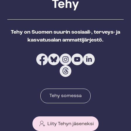
Tehy on Suomen suurin sosiaali-, terveys- ja
kasvatusalan ammattijärjestö.
Tehy somessa
Liity Tehyn jäseneksi