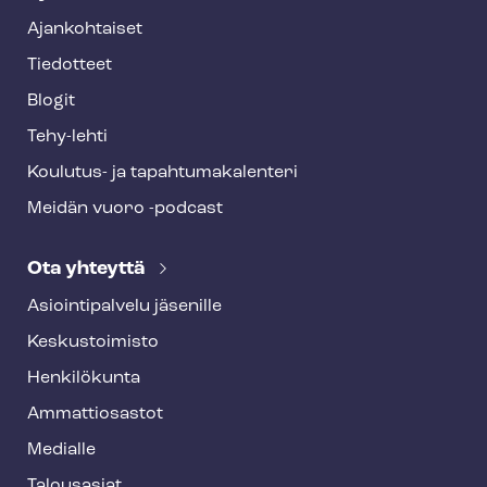
Ajankohtaiset
Tiedotteet
Blogit
Tehy-lehti
Koulutus- ja ta­pah­tu­ma­ka­len­te­ri
Meidän vuoro -podcast
Ota yhteyttä
Asioin­ti­pal­ve­lu jäsenille
Keskustoimisto
Henkilökunta
Ammattiosastot
Medialle
Talousasiat