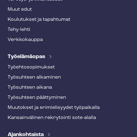
Muut edut
Koulutukset ja tapahtumat
Tehy-lehti
Verkkokauppa
Työelämäopas
Työ­eh­to­so­pi­muk­set
Työsuhteen alkaminen
Työsuhteen aikana
Työsuhteen päättyminen
Muutokset ja erimielisyydet työpaikalla
Kansainvälinen rekrytointi sote-alalla
Ajankohtaista