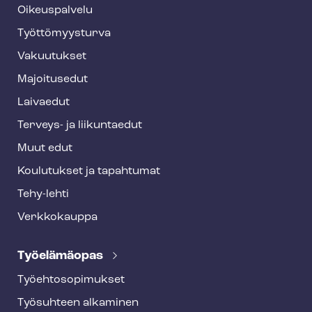
o
Oikeuspalvelu
o
Työt­tö­myys­tur­va
t
Vakuutukset
e
Majoitusedut
r
Laivaedut
Terveys- ja liikuntaedut
Muut edut
Koulutukset ja tapahtumat
Tehy-lehti
Verkkokauppa
Työelämäopas
Työ­eh­to­so­pi­muk­set
Työsuhteen alkaminen