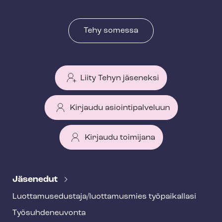
Tehy somessa
Liity Tehyn jäseneksi
Kirjaudu asiointipalveluun
Kirjaudu toimijana
T
e
Jäsenedut
h
Luot­ta­muse­dus­ta­ja/luottamusmies työpaikallasi
y
Työ­suh­de­neu­von­ta
f