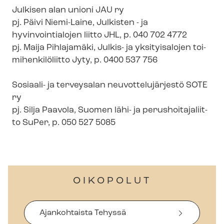
Julkisen alan unioni JAU ry
pj. Päivi Niemi-Laine, Julkisten - ja
hyvinvointialojen liitto JHL, p. 040 702 4772
pj. Maija Pihlajamäki, Julkis- ja yksityisalojen toi­
mi­hen­ki­lö­liit­to Jyty, p. 0400 537 756
Sosiaali- ja terveysalan neu­vot­te­lu­jär­jes­tö SOTE
ry
pj. Silja Paavola, Suomen lähi- ja pe­rus­hoi­ta­ja­liit­
to SuPer, p. 050 527 5085
OIKOPOLUT
Ajankohtaista Tehyssä