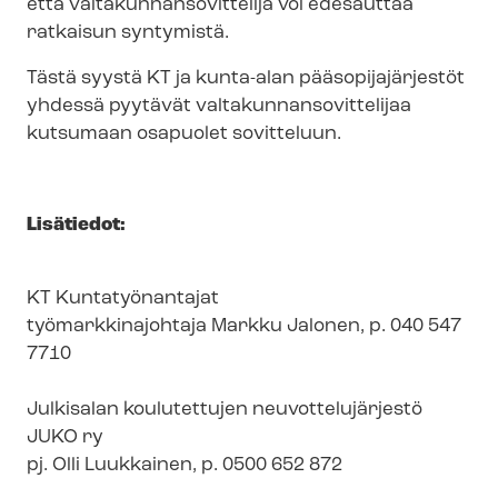
että val­ta­kun­nan­so­vit­te­li­ja voi edesauttaa
ratkaisun syntymistä.
Tästä syystä KT ja kunta-alan pää­so­pi­ja­jär­jes­töt
yhdessä pyytävät val­ta­kun­nan­so­vit­te­li­jaa
kutsumaan osapuolet sovitteluun.
Lisätiedot:
KT Kuntatyönantajat
työ­mark­kin­ajoh­ta­ja Markku Jalonen, p. 040 547
7710
Julkisalan koulutettujen neu­vot­te­lu­jär­jes­tö
JUKO ry
pj. Olli Luukkainen, p. 0500 652 872