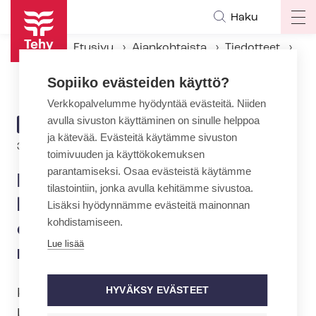
Hyppää
Haku
Op
pääsisältöön
ma
Etusivu
Ajankohtaista
Tiedotteet
na
Neu­vot­te­luos­a­puo­let: val­ta­kun­nan­so­vit­te­li­ja voisi edesauttaa kuntapuolen ratkaisun syntymistä
Sopiiko evästeiden käyttö?
Verkkopalvelumme hyödyntää evästeitä. Niiden
avulla sivuston käyttäminen on sinulle helppoa
ARTIKKELIN
TIEDOTE
ja kätevää. Evästeitä käytämme sivuston
KATEGORIA
31.3.2020 | 13:45
toimivuuden ja käyttökokemuksen
parantamiseksi. Osaa evästeistä käytämme
Neu­vot­te­luos­a­puo­let: val­ta­
tilastointiin, jonka avulla kehitämme sivustoa.
kun­nan­so­vit­te­li­ja voisi
Lisäksi hyödynnämme evästeitä mainonnan
kohdistamiseen.
edesauttaa kuntapuolen
Lue lisää
ratkaisun syntymistä
HYVÄKSY EVÄSTEET
Kunta-alan neu­vot­te­luos­a­puo­let ovat
käyneet tammikuusta lähtien tiiviitä