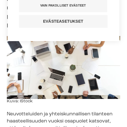
VAIN PAKOLLISET EVÄSTEET
neuvotteluja uusista työ- ja vir­kaeh­to­so­
pi­muk­sis­ta ja kunnallisesta
EVÄSTEASETUKSET
pääsopimuksesta.
Kuvateksti
Kuva: iStock
Neuvotteluiden ja yhteiskunnallisen tilanteen
haasteellisuuden vuoksi osapuolet katsovat,