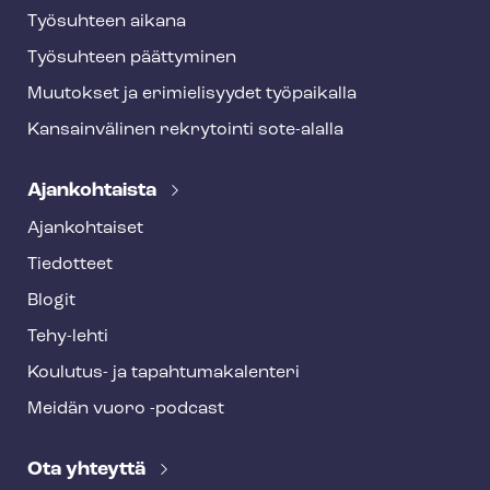
Työsuhteen aikana
Työsuhteen päättyminen
Muutokset ja erimielisyydet työpaikalla
Kansainvälinen rekrytointi sote-alalla
Ajankohtaista
Ajankohtaiset
Tiedotteet
Blogit
Tehy-lehti
Koulutus- ja ta­pah­tu­ma­ka­len­te­ri
Meidän vuoro -podcast
Ota yhteyttä