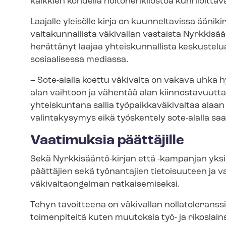
kaikkien kohdella hoitohenkilöstöä kunnioittava
Laajalle yleisölle kirja on kuunneltavissa äänik
valtakunnallista väkivallan vastaista Nyrkkisä
herättänyt laajaa yhteiskunnallista keskustelua
sosiaalisessa mediassa.
– Sote-alalla koettu väkivalta on vakava uhka hy­vi
alan vaihtoon ja vähentää alan kiinnostavuutta
yhteiskuntana sallia työ­paik­ka­vä­ki­val­taa alaa
va­lin­ta­ky­sy­mys eikä työskentely sote-alalla
Vaatimuksia päättäjille
Sekä Nyrkkisääntö-​kirjan että -kampanjan yks
päättäjien sekä työnantajien tietoisuuteen ja va
väkivaltaongelman ratkaisemiseksi.
Tehyn tavoitteena on väkivallan nollatoleranssi
toimenpiteitä kuten muutoksia työ- ja ri­kos­lai