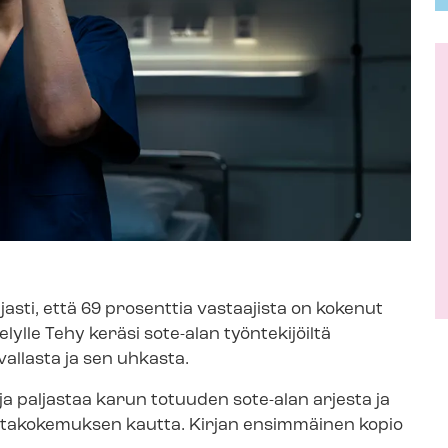
jasti, että 69 prosenttia vastaajista on kokenut
ylle Tehy keräsi sote-alan työntekijöiltä
allasta ja sen uhkasta.
ja paljastaa karun totuuden sote-alan arjesta ja
l­ta­ko­ke­muk­sen kautta. Kirjan ensimmäinen kopio