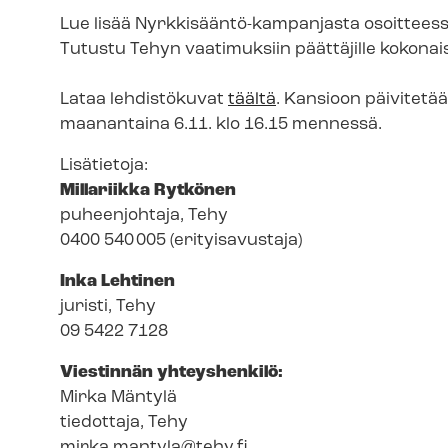
Lue lisää Nyrkkisääntö-​kampanjasta osoittees
Tutustu Tehyn vaatimuksiin päättäjille kokon
Lataa lehdistökuvat
täältä
. Kansioon päivitetä
maanantaina 6.11. klo 16.15 mennessä.
Lisätietoja:
Millariikka Rytkönen
puheenjohtaja, Tehy
0400 540 005 (erityisavustaja)
Inka Lehtinen
juristi, Tehy
09 5422 7128
Viestinnän yhteyshenkilö:
Mirka Mäntylä
tiedottaja, Tehy
mirka.mantyla@tehy.fi