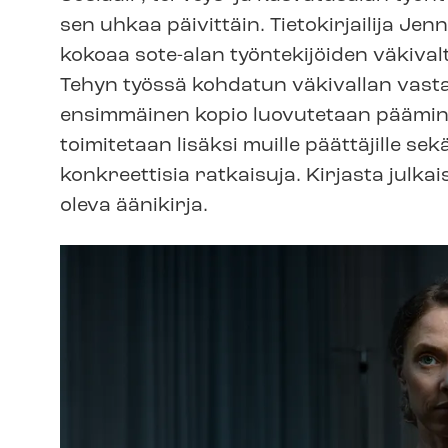
sen uhkaa päivittäin. Tietokirjailija Je
kokoaa sote-alan työntekijöiden vä­ki­val­t
Tehyn työssä kohdatun väkivallan vasta
ensimmäinen kopio luovutetaan pääminist
toimitetaan lisäksi muille päättäjille sek
konkreettisia ratkaisuja. Kirjasta jul
oleva äänikirja.