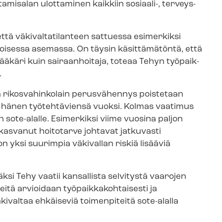
misalan ulottaminen kaikkiin sosiaali-, terveys-
ä vä­ki­val­ta­ti­lan­teen sattuessa esimerkiksi
voisessa asemassa. On täysin käsittämätöntä, että
äkäri kuin sairaanhoitaja, toteaa Tehyn työ­paik­
.
 rikosvahinkolain perusvähennys poistetaan
ön hänen työtehtäviensä vuoksi. Kolmas vaatimus
 sote-alalle. Esimerkiksi viime vuosina paljon
kasvanut hoitotarve johtavat jatkuvasti
on yksi suurimpia väkivallan riskiä lisääviä
äksi Tehy vaatii kansallista selvitystä vaarojen
tä arvioidaan työ­paik­ka­koh­tai­ses­ti ja
kivaltaa ehkäiseviä toimenpiteitä sote-alalla