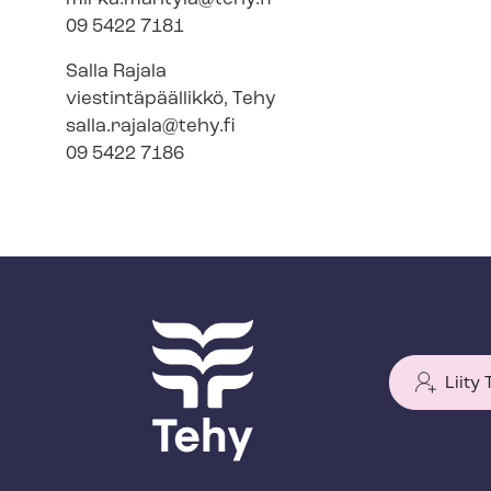
09 5422 7181
Salla Rajala
vies­tin­tä­pääl­lik­kö, Tehy
salla.rajala@tehy.fi
09 5422 7186
Liity
T