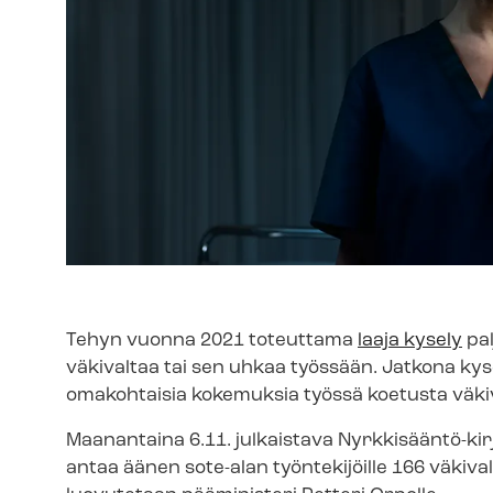
Tehyn vuonna 2021 toteuttama
laaja kysely
pal
väkivaltaa tai sen uhkaa työssään. Jatkona kysel
omakohtaisia kokemuksia työssä koetusta väkiv
Maanantaina 6.11. julkaistava Nyrkkisääntö-​kir
antaa äänen sote-alan työntekijöille 166 vä­ki­va