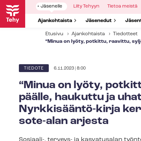
Hyppää
Show
Jäsenelle
Show
Liity Tehyyn
Show
Tietoa meistä
pääsisältöön
submenu
submenu
submenu
for
for
for
Show submenu for
Ajankohtaista
Show submenu for
Jäsenedut
Show 
Jäsen
Etusivu
Ajankohtaista
Tiedotteet
“Minua on lyöty, potkittu, raavittu, sy
6.11.2023 | 8:00
ARTIKKELIN
TIEDOTE
KATEGORIA
“Minua on lyöty, potkitt
päälle, haukuttu ja uha
Nyrkkisääntö-​kirja ke
sote-alan arjesta
Sosiaali-, terveys- ja kasvatusalan työn