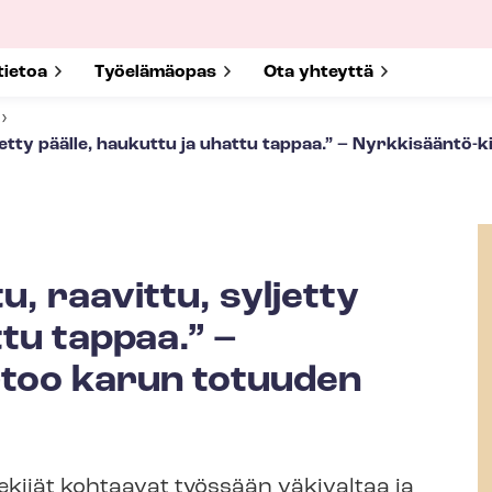
submenu for
tietoa
Show submenu for
Työelämäopas
Show submenu for
Ota yhteyttä
ljetty päälle, haukuttu ja uhattu tappaa.” – Nyrkkisääntö-
u, raavittu, syljetty
ttu tappaa.” –
rtoo karun totuuden
tekijät kohtaavat työssään väkivaltaa ja