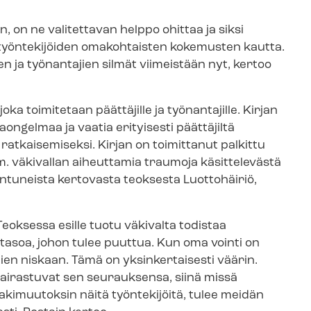
, on ne valitettavan helppo ohittaa ja siksi
n työntekijöiden omakohtaisten kokemusten kautta.
 ja työnantajien silmät viimeistään nyt, kertoo
oka toimitetaan päättäjille ja työnantajille. Kirjan
ongelmaa ja vaatia erityisesti päättäjiltä
ratkaisemiseksi. Kirjan on toimittanut palkittu
. väkivallan aiheuttamia traumoja käsittelevästä
aan­tu­neis­ta kertovasta teoksesta Luottohäiriö,
eoksessa esille tuotu väkivalta todistaa
 tasoa, johon tulee puuttua. Kun oma vointi on
jien niskaan. Tämä on yksinkertaisesti väärin.
 sairastuvat sen seurauksensa, siinä missä
lakimuutoksin näitä työntekijöitä, tulee meidän