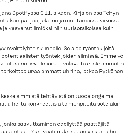
sti, Rostain kertoo.
irjana Spotifyssa 6.11. alkaen. Kirja on osa Tehyn
äntö-​kampanjaa, joka on jo muutamassa viikossa
 ja kasvanut ilmiöksi niin uutisotsikoissa kuin
n­voin­tiyh­teis­kun­nal­le. Se ajaa työntekijöitä
 potentiaalisten työntekijöiden silmissä. Emme voi
n kuuluvana lieveilmiönä – väkivalta ei ole am­ma­tin­
 saa tarkoittaa uraa ammattiuhrina, jatkaa Rytkönen.
i keskeisimmistä tehtävistä on tuoda ongelma
atia heiltä konkreettisia toimenpiteitä sote-alan
, jonka saavuttaminen edellyttää päättäjiltä
n­sää­dän­töön. Yksi vaatimuksista on virkamiehen