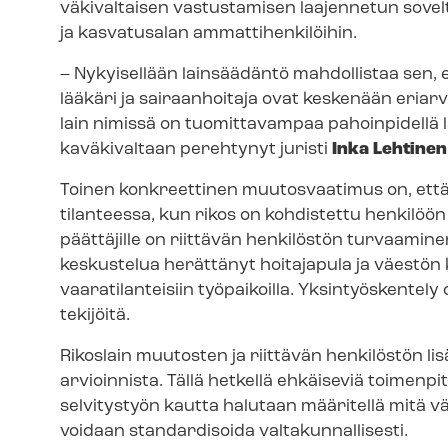
väkivaltaisen vastustamisen laajennetun sovelta
ja kasvatusalan am­mat­ti­hen­ki­löi­hin.
– Nykyisellään lainsäädäntö mahdollistaa sen, ett
lääkäri ja sairaanhoitaja ovat keskenään eriar
lain nimissä on tuomittavampaa pahoinpidellä lä
ka­vä­ki­val­taan perehtynyt juristi
Inka Lehtinen
Toinen konkreettinen muutosvaatimus on, että
tilanteessa, kun rikos on kohdistettu henkilö
päättäjille on riittävän henkilöstön turvaaminen
keskustelua herättänyt hoitajapula ja väestön 
vaaratilanteisiin työpaikoilla. Yksintyöskentely 
tekijöitä.
Rikoslain muutosten ja riittävän henkilöstön lis
arvioinnista. Tällä hetkellä ehkäiseviä toimenpitei
selvitystyön kautta halutaan määritellä mitä vä
voidaan standardisoida val­ta­kun­nal­li­ses­ti.