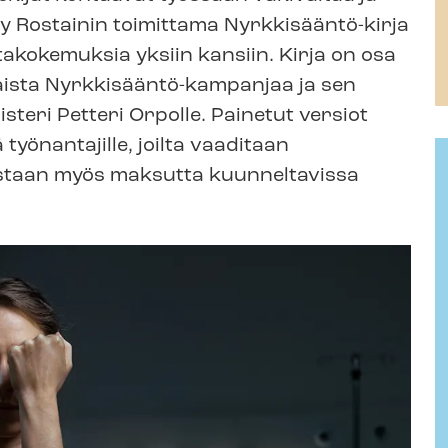
nny Rostainin toimittama Nyrkkisääntö-​kirja
a­ko­ke­muk­sia yksiin kansiin. Kirja on osa
ista Nyrkkisääntö-​kampanjaa ja sen
eri Petteri Orpolle. Painetut versiot
ä työnantajille, joilta vaaditaan
kaistaan myös maksutta kuunneltavissa