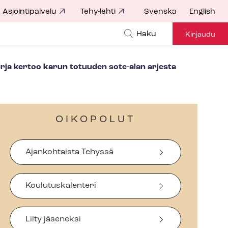
Asiointipalvelu
Tehy-lehti
Svenska
English
Haku
Kirjaudu
​kirja kertoo karun totuuden sote-alan arjesta
OIKOPOLUT
Ajankohtaista Tehyssä
Koulutuskalenteri
Liity jäseneksi