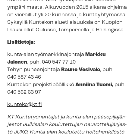
ympäri maata. Alkuvuoden 2015 aikana ohjelma
on vieraillut yli 20 kunnassa ja kuntayhtymässä.
Syksyllä Kuntekon aluetilaisuuksia on Kuopion
lisäksi ollut Oulussa, Tampereella ja Helsingissä.
Lisätietoja:
kunta-alan työ­mark­kin­ajoh­ta­ja
Markku
Jalonen
, puh. 040 547 77 10
Tehyn puheenjohtaja
Rauno Vesivalo
, puh.
040 587 43 46
Kuntekon projektipäällikkö
Anniina Tuomi,
puh.
040 562 63 97
kunteko@kt.fi
KT Kuntatyönantajat ja kunta-alan pää­so­pi­ja­jär­
jes­töt Julkisalan koulutettujen neu­vot­te­lu­jär­jes­
tö JUKO, Kunta-alan koulutettu hoitohenkilöstö