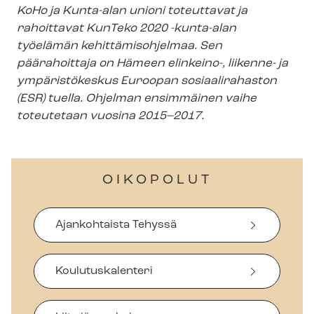
KoHo ja Kunta-alan unioni toteuttavat ja
rahoittavat KunTeko 2020 -kunta-alan
työelämän ke­hit­tä­mis­oh­jel­maa. Sen
päärahoittaja on Hämeen elinkeino-, liikenne- ja
ympäristökeskus Euroopan sosiaalirahaston
(ESR) tuella. Ohjelman ensimmäinen vaihe
toteutetaan vuosina 2015–2017.
OIKOPOLUT
Ajankohtaista Tehyssä
Koulutuskalenteri