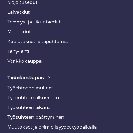
Majoitusedut
r
Laivaedut
Terveys- ja liikuntaedut
Muut edut
Koulutukset ja tapahtumat
Tehy-lehti
Verkkokauppa
Työelämäopas
Työ­eh­to­so­pi­muk­set
Työsuhteen alkaminen
Työsuhteen aikana
Työsuhteen päättyminen
Muutokset ja erimielisyydet työpaikalla