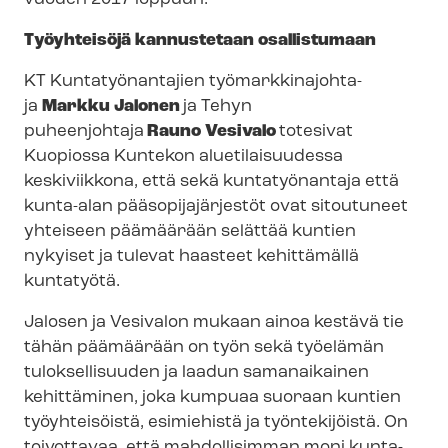
Työyhteisöjä kannustetaan osallistumaan
KT Kuntatyönantajien työ­mark­kin­ajoh­ta­
ja
Markku Jalonen
ja Tehyn
puheenjohtaja
Rauno Vesivalo
totesivat
Kuopiossa Kuntekon aluetilaisuudessa
keskiviikkona, että sekä kuntatyönantaja että
kunta-alan pää­so­pi­ja­jär­jes­töt ovat sitoutuneet
yhteiseen päämäärään selättää kuntien
nykyiset ja tulevat haasteet kehittämällä
kuntatyötä.
Jalosen ja Vesivalon mukaan ainoa kestävä tie
tähän päämäärään on työn sekä työelämän
tuloksellisuuden ja laadun samanaikainen
kehittäminen, joka kumpuaa suoraan kuntien
työyhteisöistä, esimiehistä ja työntekijöistä. On
toivottavaa, että mahdollisimman moni kunta-