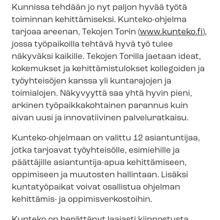
Kunnissa tehdään jo nyt paljon hyvää työtä
toiminnan kehittämiseksi. Kunteko-ohjelma
tarjoaa areenan, Tekojen Torin (
www.kunteko.fi
),
jossa työpaikoilla tehtävä hyvä työ tulee
näkyväksi kaikille. Tekojen Torilla jaetaan ideat,
kokemukset ja ke­hit­tä­mis­tu­lok­set kollegoiden ja
työyhteisöjen kanssa yli kuntarajojen ja
toimialojen. Näkyvyyttä saa yhtä hyvin pieni,
arkinen työ­paik­ka­koh­tai­nen parannus kuin
aivan uusi ja innovatiivinen palveluratkaisu.
Kunteko-ohjelmaan on valittu 12 asiantuntijaa,
jotka tarjoavat työyhteisölle, esimiehille ja
päättäjille asiantuntija-apua kehittämiseen,
oppimiseen ja muutosten hallintaan. Lisäksi
kuntatyöpaikat voivat osallistua ohjelman
kehittämis- ja op­pi­mis­ver­kos­toi­hin.
Kunteko on herättänyt laajasti kiinnostusta