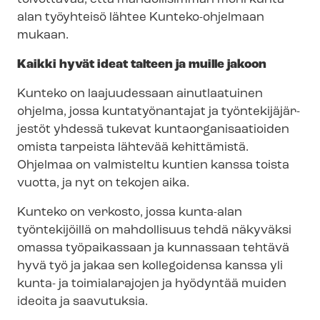
alan työyhteisö lähtee Kunteko-ohjelmaan
mukaan.
Kaikki hyvät ideat talteen ja muille jakoon
Kunteko on laajuudessaan ainutlaatuinen
ohjelma, jossa kuntatyönantajat ja työn­te­ki­jä­jär­
jes­töt yhdessä tukevat kun­taor­ga­ni­saa­tioi­den
omista tarpeista lähtevää kehittämistä.
Ohjelmaa on valmisteltu kuntien kanssa toista
vuotta, ja nyt on tekojen aika.
Kunteko on verkosto, jossa kunta-alan
työntekijöillä on mahdollisuus tehdä näkyväksi
omassa työpaikassaan ja kunnassaan tehtävä
hyvä työ ja jakaa sen kollegoidensa kanssa yli
kunta- ja toimialarajojen ja hyödyntää muiden
ideoita ja saavutuksia.