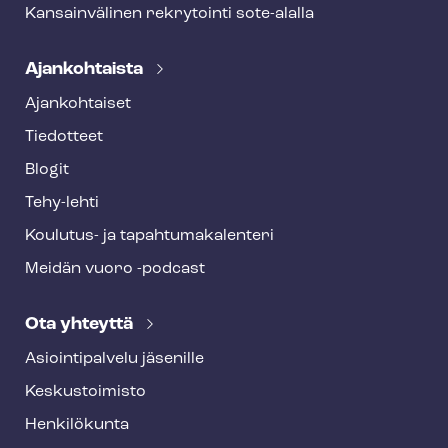
Kansainvälinen rekrytointi sote-alalla
Ajankohtaista
Ajankohtaiset
Tiedotteet
Blogit
Tehy-lehti
Koulutus- ja ta­pah­tu­ma­ka­len­te­ri
Meidän vuoro -podcast
Ota yhteyttä
Asioin­ti­pal­ve­lu jäsenille
Keskustoimisto
Henkilökunta