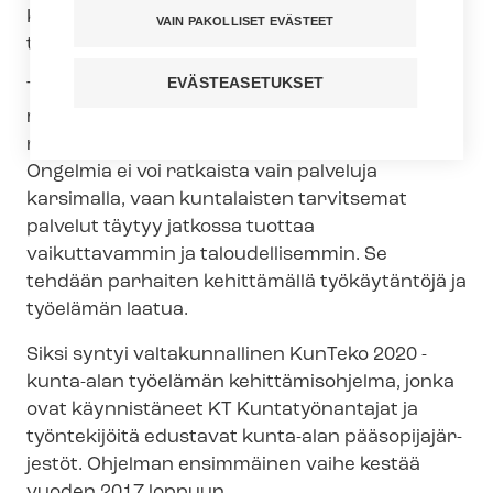
Kuinka tehdä näkyväksi arjen hyvät
VAIN PAKOLLISET EVÄSTEET
työkäytännöt?
EVÄSTEASETUKSET
Tiukan taloustilanteen, isojen rakenteellisten
muutosten ja muuttuvien palvelutarpeiden
ristipaineessa asioita on tehtävä uudella tavalla.
Ongelmia ei voi ratkaista vain palveluja
karsimalla, vaan kuntalaisten tarvitsemat
palvelut täytyy jatkossa tuottaa
vaikuttavammin ja taloudellisemmin. Se
tehdään parhaiten kehittämällä työkäytäntöjä ja
työelämän laatua.
Siksi syntyi valtakunnallinen KunTeko 2020 -
kunta-alan työelämän kehittämisohjelma, jonka
ovat käynnistäneet KT Kuntatyönantajat ja
työntekijöitä edustavat kunta-alan pää­so­pi­ja­jär­
jes­töt. Ohjelman ensimmäinen vaihe kestää
vuoden 2017 loppuun.