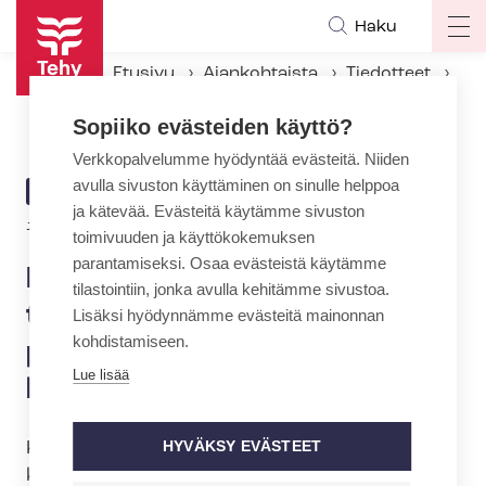
Hyppää
Haku
Op
pääsisältöön
ma
Etusivu
Ajankohtaista
Tiedotteet
na
Kunteko Kuopiossa: Arjen työkäytäntöjä kehittämällä parempia palveluja kuntalaisille
Sopiiko evästeiden käyttö?
Verkkopalvelumme hyödyntää evästeitä. Niiden
avulla sivuston käyttäminen on sinulle helppoa
ARTIKKELIN
TIEDOTE
ja kätevää. Evästeitä käytämme sivuston
KATEGORIA
1.9.2015 | 21:00
toimivuuden ja käyttökokemuksen
parantamiseksi. Osaa evästeistä käytämme
Kunteko Kuopiossa: Arjen
tilastointiin, jonka avulla kehitämme sivustoa.
työkäytäntöjä kehittämällä
Lisäksi hyödynnämme evästeitä mainonnan
kohdistamiseen.
parempia palveluja
Lue lisää
kuntalaisille
HYVÄKSY EVÄSTEET
Kuinka tuottaa entistä parempia palveluja
kuntalaisille? Kuinka kehittää kuntatyötä?