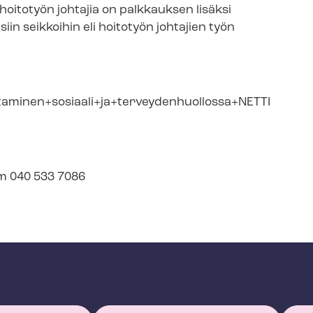
hoitotyön johtajia on palkkauksen lisäksi
siin seikkoihin eli hoitotyön johtajien työn
inen+sosiaali+ja+ter­vey­den­huol­los­sa+NETTI
gsm 040 533 7086