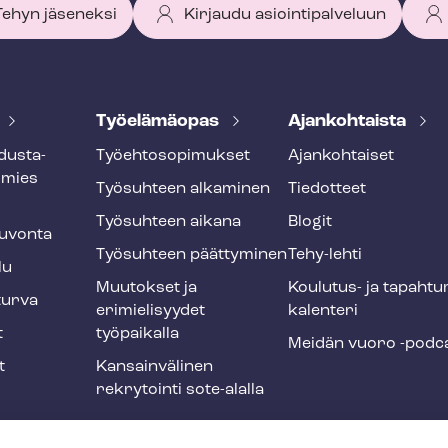
 Tehyn jäseneksi
Kirjaudu asiointipalveluun
Työelämäopas
Ajankohtaista
dus­ta­
Työ­eh­to­so­pi­muk­set
Ajankohtaiset
smies
Työsuhteen alkaminen
Tiedotteet
Työsuhteen aikana
Blogit
u­von­ta
Työsuhteen päättyminen
Tehy-lehti
lu
Muutokset ja
Koulutus- ja ta­pah­tu
tur­va
erimielisyydet
ka­len­te­ri
t
työpaikalla
Meidän vuoro -podc
t
Kansainvälinen
rekrytointi sote-alalla
liikuntaedut