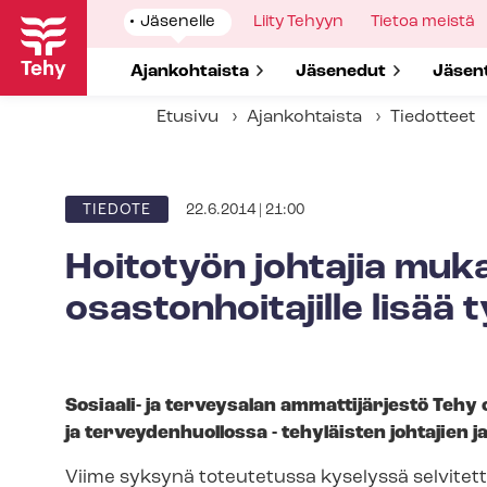
Hyppää
Show
Jäsenelle
Show
Liity Tehyyn
Show
Tietoa meistä
pääsisältöön
submenu
submenu
submenu
for
for
for
Show submenu for
Ajankohtaista
Show submenu for
Jäsenedut
Show 
Jäsen
Etusivu
Ajankohtaista
Tiedotteet
22.6.2014 | 21:00
ARTIKKELIN
TIEDOTE
KATEGORIA
Hoitotyön johtajia muk
osastonhoitajille lisää
Sosiaali- ja terveysalan ammattijärjestö Tehy 
ja ter­vey­den­huol­los­sa - tehyläisten johtajie
Viime syksynä toteutetussa kyselyssä selvitetti