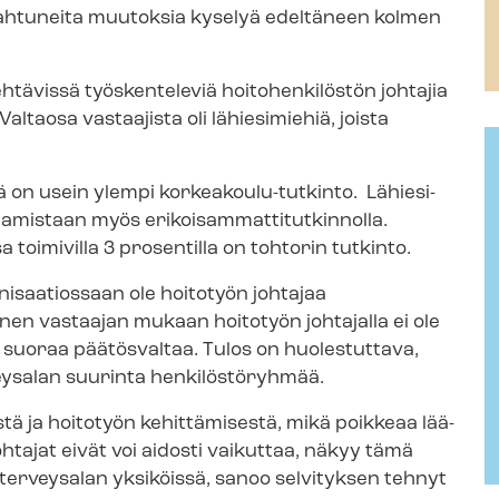
pahtuneita muutoksia kyselyä edeltäneen kolmen
tehtävissä työskenteleviä hoitohenkilöstön johtajia
Valtaosa vastaajista oli lähiesimiehiä, joista
ä on usein ylempi korkeakoulu-​tutkinto. Lä­hie­si­
istaan myös eri­koi­sam­mat­ti­tut­kin­nol­la.
oimivilla 3 prosentilla on tohtorin tutkinto.
anisaatiossaan ole hoitotyön johtajaa
en vastaajan mukaan hoitotyön johtajalla ei ole
kä suoraa päätösvaltaa. Tulos on huolestuttava,
erveysalan suurinta henkilöstöryhmää.
tä ja hoitotyön kehittämisestä, mikä poikkeaa lää­
n johtajat eivät voi aidosti vaikuttaa, näkyy tämä
 terveysalan yksiköissä, sanoo selvityksen tehnyt