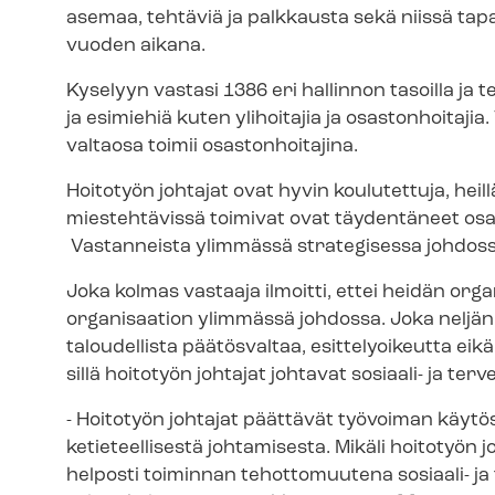
asemaa, tehtäviä ja palkkausta sekä niissä ta
vuoden aikana.
Kyselyyn vastasi 1386 eri hallinnon tasoilla ja 
ja esimiehiä kuten ylihoitajia ja osastonhoitajia. 
valtaosa toimii osastonhoitajina.
Hoitotyön johtajat ovat hyvin koulutettuja, heill
mies­teh­tä­vis­sä toimivat ovat täydentäneet osaam
Vastanneista ylimmässä strategisessa johdossa t
Joka kolmas vastaaja ilmoitti, ettei heidän org
organisaation ylimmässä johdossa. Joka neljänn
taloudellista päätösvaltaa, esittelyoikeutta ei
sillä hoitotyön johtajat johtavat sosiaali- ja t
- Hoitotyön johtajat päättävät työvoiman käytös
ke­tie­teel­li­ses­tä johtamisesta. Mikäli hoitotyö
helposti toiminnan tehottomuutena sosiaali- ja