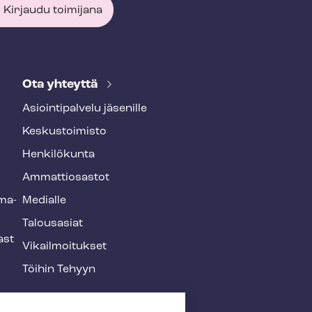
Kirjaudu toimijana
Ota yhteyttä
Asioin­ti­pal­ve­lu jäsenille
Keskustoimisto
Henkilökunta
Ammattiosastot
­ma­
Medialle
Talousasiat
ast
Vi­kail­moi­tuk­set
Töihin Tehyyn