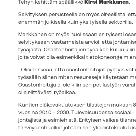
Tehyn ke­hit­tä­mis­pääl­lik­kö
Kirsi Markkanen
.
Selvityksen perusteella on myös oireellista, et
enemmän julkisella kuin yksityisellä sektorilla.
Markkanen on myös huolissaan erityisesti osast
selvitykseen vastanneista arvioi, että johtamis
työajasta. Osastonhoitajien työaikaa kuluu kliini
joita voivat olla esimerkiksi tie­to­ko­neon­gel­mi
- Olisi tärkeää, että osastonhoitajat pystyisiv
työssään siihen miten resursseja käytetään ma
Osastonhoitaja ei ole kliinisen potilastyön varah
olla riittävästi työaikaa.
Kuntien eläkevakuutuksen tilastojen mukaan 80 %
vuosina 2010 – 2030. Tulevaisuudessa sosiaali-
johtajista ja esimiehistä. Erityisen vaikea tilanne
terveydenhuollon johtamisen yliopistokoulutus