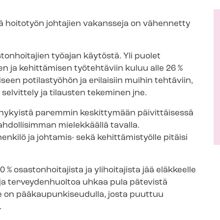
tä hoitotyön johtajien vakansseja on vähennetty
onhoitajien työajan käytöstä. Yli puolet
en ja kehittämisen työtehtäviin kuluu alle 26 %
seen potilastyöhön ja erilaisiin muihin tehtäviin,
en selvittely ja tilausten tekeminen jne.
ät nykyistä paremmin keskittymään päivittäisessä
hdollisimman mielekkäällä tavalla.
enkilö ja johtamis- sekä kehittämistyölle pitäisi
 osastonhoitajista ja ylihoitajista jää eläkkeelle
 ja terveydenhuoltoa uhkaa pula pätevistä
 on pää­kau­pun­ki­seu­dul­la, josta puuttuu
.