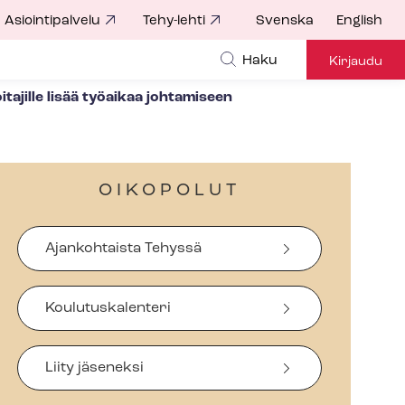
Asiointipalvelu
Tehy-lehti
Svenska
English
Haku
Kirjaudu
ajille lisää työaikaa johtamiseen
OIKOPOLUT
Ajankohtaista Tehyssä
Koulutuskalenteri
Liity jäseneksi