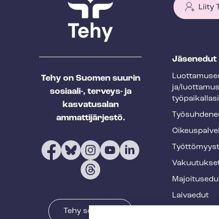
Liity
T
Jäsenedut
e
Luot­ta­muse­
Tehy on Suomen suurin
h
ja/luottamu
sosiaali-, terveys- ja
y
työpaikallasi
kasvatusalan
f
Työ­suh­de­ne
ammattijärjestö.
o
Oikeuspalve
o
Työt­tö­myys­
t
Vakuutukse
e
Majoitusedu
r
Laivaedut
Tehy somessa
Terveys- ja 