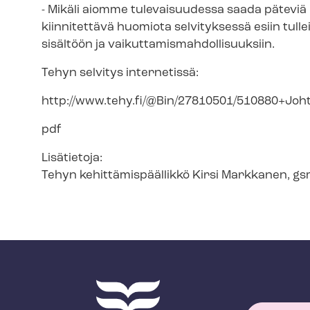
- Mikäli aiomme tulevaisuudessa saada päteviä 
kiinnitettävä huomiota selvityksessä esiin tullei
sisältöön ja vai­kut­ta­mis­mah­dol­li­suuk­siin.
Tehyn selvitys internetissä:
http://www.tehy.fi/@Bin/27810501/510880+Johtam
pdf
Lisätietoja:
Tehyn ke­hit­tä­mis­pääl­lik­kö Kirsi Markkanen, 