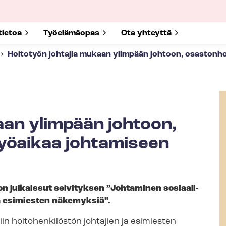
submenu for
tietoa
Show submenu for
Työelämäopas
Show submenu for
Ota yhteyttä
Hoitotyön johtajia mukaan ylimpään johtoon, osastonhoit
aan ylimpään johtoon,
 työaikaa johtamiseen
on julkaissut selvityksen ”Johtaminen sosiaali-
n ja esimiesten näkemyksiä”.
in hoitohenkilöstön johtajien ja esimiesten