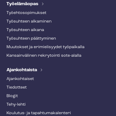
Työelämäopas
Työ­eh­to­so­pi­muk­set
Työsuhteen alkaminen
Työsuhteen aikana
Työsuhteen päättyminen
Muutokset ja erimielisyydet työpaikalla
Kansainvälinen rekrytointi sote-alalla
Ajankohtaista
Ajankohtaiset
Tiedotteet
Blogit
Tehy-lehti
Koulutus- ja ta­pah­tu­ma­ka­len­te­ri