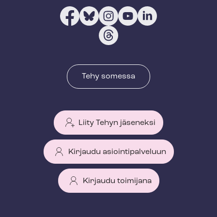
Tehy somessa
Liity Tehyn jäseneksi
Kirjaudu asiointipalveluun
Kirjaudu toimijana
T