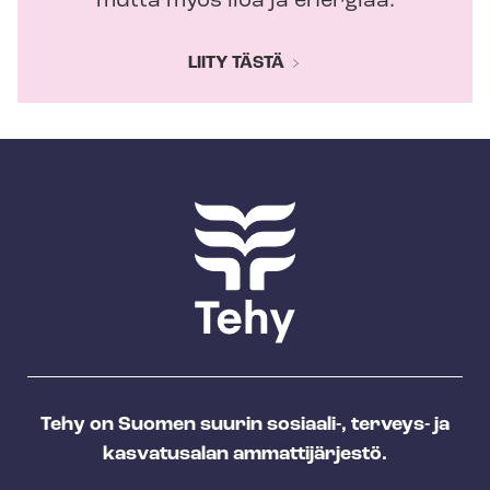
mutta myös iloa ja energiaa.
LIITY TÄSTÄ
Tehy on Suomen suurin sosiaali-, terveys- ja
kasvatusalan ammattijärjestö.