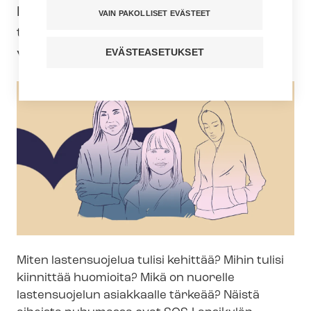
lastensuojelu. Mukana ko­ke­mus­asian­
VAIN PAKOLLISET EVÄSTEET
tun­ti­jat kertomassa aiheesta ja
vastaamassa kysymyksiin.
EVÄSTEASETUKSET
Miten lastensuojelua tulisi kehittää? Mihin tulisi
kiinnittää huomioita? Mikä on nuorelle
lastensuojelun asiakkaalle tärkeää? Näistä