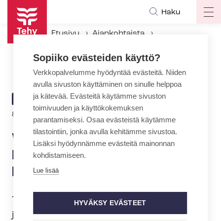
Hyppää
Haku
Op
pääsisältöön
ma
Etusivu
Ajankohtaista
na
Ajankohtaiset Tehyssä
Sopiiko evästeiden käyttö?
Webinaari: SOS-​Kehittäjänuoret lastensuojelua kehittämässä
Verkkopalvelumme hyödyntää evästeitä. Niiden
avulla sivuston käyttäminen on sinulle helppoa
ja kätevää. Evästeitä käytämme sivuston
ARTIKKELIN
AJANKOHTAISTA
toimivuuden ja käyttökokemuksen
KATEGORIA
8.4.2022 | 8:55
parantamiseksi. Osaa evästeistä käytämme
tilastointiin, jonka avulla kehitämme sivustoa.
Webinaari: SOS-​
Lisäksi hyödynnämme evästeitä mainonnan
Kehittäjänuoret
kohdistamiseen.
lastensuojelua kehittämässä
Lue lisää
Tehyn sosiaalialan verkoston webinaarit
HYVÄKSY EVÄSTEET
jatkuvat 26.4., jolloin aiheena on