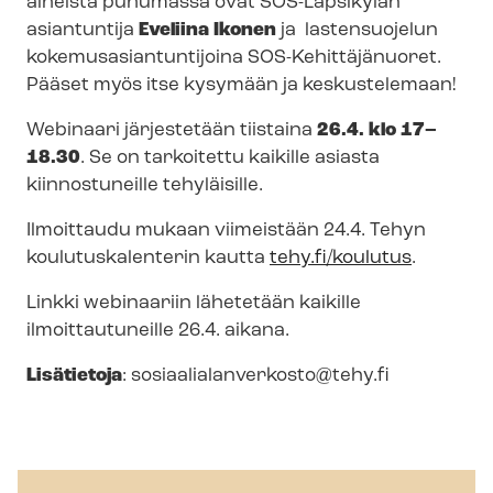
aiheista puhumassa ovat SOS-Lapsikylän
asiantuntija
Eveliina Ikonen
ja lastensuojelun
ko­ke­mus­asian­tun­ti­joi­na SOS-​Kehittäjänuoret.
Pääset myös itse kysymään ja keskustelemaan!
Webinaari järjestetään
tiistaina
26.4. klo 17–
18.30
. Se on
tarkoitettu kaikille asiasta
kiinnostuneille tehyläisille.
Ilmoittaudu mukaan viimeistään 24.4. Tehyn
kou­lu­tus­ka­len­te­rin kautta
tehy.fi/koulutus
.
Linkki webinaariin lähetetään kaikille
ilmoittautuneille 26.4. aikana.
Lisätietoja
:
so­si­aa­lia­lan­ver­kos­to@tehy.fi