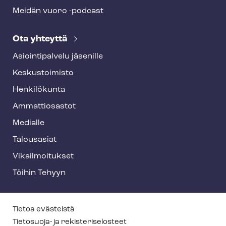
Meidän vuoro -podcast
Ota yhteyttä
Asioin­ti­pal­ve­lu jäsenille
Keskustoimisto
Henkilökunta
Ammattiosastot
Medialle
Talousasiat
Vi­kail­moi­tuk­set
Töihin Tehyyn
T
Tietoa evästeistä
e
Tietosuoja- ja re­kis­te­ri­se­los­teet