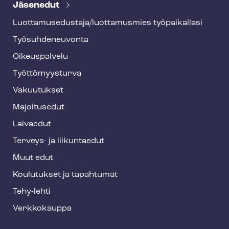
e
Jäsenedut
h
Luot­ta­muse­dus­ta­ja/luottamusmies työpaikallasi
y
Työ­suh­de­neu­von­ta
f
o
Oikeuspalvelu
o
Työt­tö­myys­tur­va
t
Vakuutukset
e
Majoitusedut
r
Laivaedut
Terveys- ja liikuntaedut
Muut edut
Koulutukset ja tapahtumat
Tehy-lehti
Verkkokauppa