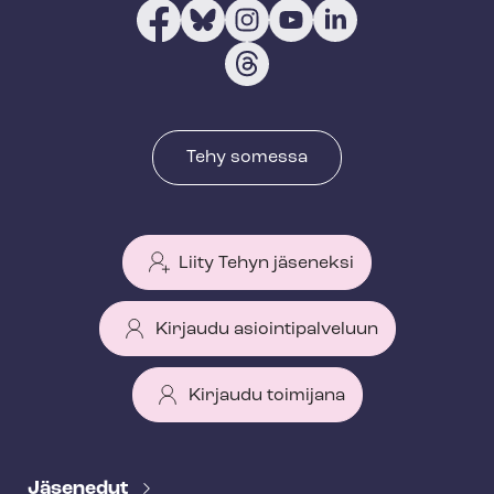
Tehy somessa
Liity Tehyn jäseneksi
Kirjaudu asiointipalveluun
Kirjaudu toimijana
T
e
Jäsenedut