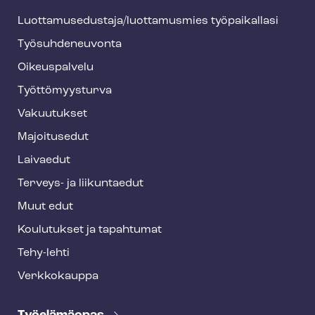
h
Luot­ta­muse­dus­ta­ja/luottamusmies työpaikallasi
y
Työ­suh­de­neu­von­ta
f
o
Oikeuspalvelu
o
Työt­tö­myys­tur­va
t
Vakuutukset
e
Majoitusedut
r
Laivaedut
Terveys- ja liikuntaedut
Muut edut
Koulutukset ja tapahtumat
Tehy-lehti
Verkkokauppa