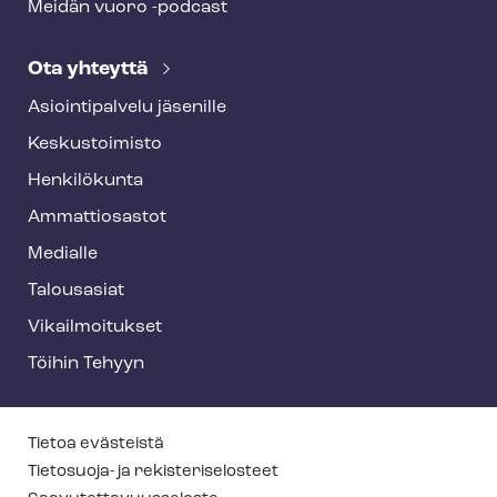
Meidän vuoro -podcast
Ota yhteyttä
Asioin­ti­pal­ve­lu jäsenille
Keskustoimisto
Henkilökunta
Ammattiosastot
Medialle
Talousasiat
Vi­kail­moi­tuk­set
Töihin Tehyyn
T
Tietoa evästeistä
e
Tietosuoja- ja re­kis­te­ri­se­los­teet