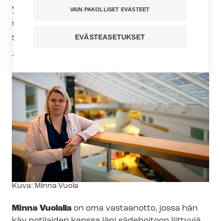
yliopistollisessa keskussairaalassa
VAIN PAKOLLISET EVÄSTEET
syöpäklinikalla. Valinta julkistettiin
Suomen lähihoitajien opintopäivässä
EVÄSTEASETUKSET
18.11.
Kuvateksti
Kuva: Minna Vuola
Minna Vuolalla
on oma vastaanotto, jossa hän
käy potilaiden kanssa läpi sädehoitoon liittyviä