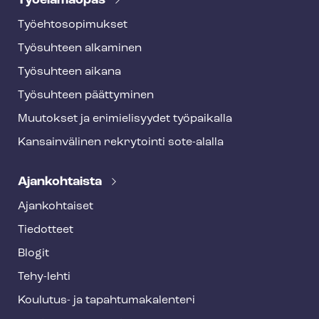
Työelämäopas
Työ­eh­to­so­pi­muk­set
Työsuhteen alkaminen
Työsuhteen aikana
Työsuhteen päättyminen
Muutokset ja erimielisyydet työpaikalla
Kansainvälinen rekrytointi sote-alalla
Ajankohtaista
Ajankohtaiset
Tiedotteet
Blogit
Tehy-lehti
Koulutus- ja ta­pah­tu­ma­ka­len­te­ri