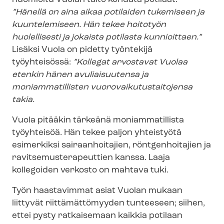
”Hänellä on aina aikaa potilaiden tukemiseen ja
kuuntelemiseen. Hän tekee hoitotyön
huolellisesti ja jokaista potilasta kunnioittaen.”
Lisäksi Vuola on pidetty työntekijä
työyhteisössä:
”Kollegat arvostavat Vuolaa
etenkin hänen avuliaisuutensa ja
moniammatillisten vuo­ro­vai­ku­tus­tai­to­jen­sa
takia.
Vuola pitääkin tärkeänä moniammatillista
työyhteisöä. Hän tekee paljon yhteistyötä
esimerkiksi sairaanhoitajien, röntgenhoitajien ja
ra­vit­se­mus­te­ra­peut­tien kanssa. Laaja
kollegoiden verkosto on mahtava tuki.
Työn haastavimmat asiat Vuolan mukaan
liittyvät riittämättömyyden tunteeseen; siihen,
ettei pysty ratkaisemaan kaikkia potilaan