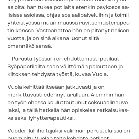
asioita: hän tukee potilaita etenkin psy­ko­so­si­aa­
li­sis­sa asioissa, ohjaa so­si­aa­li­pal­ve­lui­hin ja toimii
yhteistyössä muun muassa ra­vit­se­mus­te­ra­peu­
tin kanssa. Vastaanottoa hän on pitänyt nelisen
vuotta, ja on sinä aikana luonut siitä
omannäköisensä.
– Parasta työssäni on ehdottomasti potilaat.
Syöpäpotilailta saan välittömän palautteen ja
kiitoksen tehdystä työstä, kuvaa Vuola.
Vuola kehittää itseään jatkuvasti ja on
merkittävästi edennyt urallaan. Aiemmin hän
on työn ohessa kouluttautunut sek­su­aa­li­neu­vo­
jak­si, ja tällä hetkellä hän opiskelee rat­kai­su­kes­
kei­sek­si lyhytterapeutiksi.
Vuoden lähihoitajaksi valinnan perusteluissa on
huomioitu Vuolan taito kohdata potilaat: