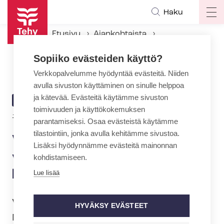
Hyppää
Haku
Op
pääsisältöön
ma
Etusivu
Ajankohtaista
na
Ajankohtaiset Tehyssä
Sopiiko evästeiden käyttö?
Vuoden lähihoitajalla on oma vastaanotto sä­de­hoi­to­po­ti­lail­le
Verkkopalvelumme hyödyntää evästeitä. Niiden
avulla sivuston käyttäminen on sinulle helppoa
ja kätevää. Evästeitä käytämme sivuston
ARTIKKELIN
AJANKOHTAISTA
toimivuuden ja käyttökokemuksen
KATEGORIA
18.11.2022 | 12:59
parantamiseksi. Osaa evästeistä käytämme
tilastointiin, jonka avulla kehitämme sivustoa.
Vuoden lähihoitajalla on oma
Lisäksi hyödynnämme evästeitä mainonnan
vastaanotto sä­de­hoi­to­po­ti­
kohdistamiseen.
lail­le
Lue lisää
Vuoden 2022 lähihoitajaksi on valittu
HYVÄKSY EVÄSTEET
Minna Vuola. Hän työskentelee Turun