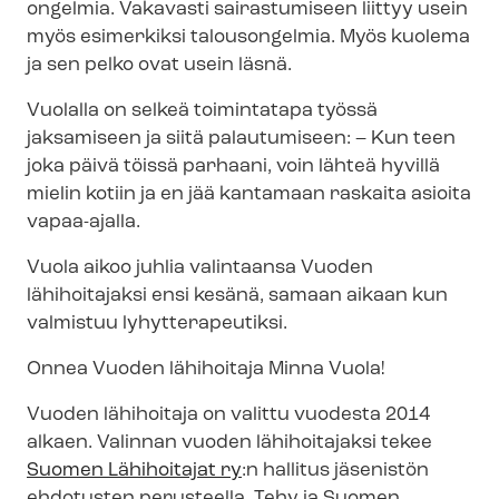
ongelmia. Vakavasti sairastumiseen liittyy usein
myös esimerkiksi talousongelmia. Myös kuolema
ja sen pelko ovat usein läsnä.
Vuolalla on selkeä toimintatapa työssä
jaksamiseen ja siitä palautumiseen: – Kun teen
joka päivä töissä parhaani, voin lähteä hyvillä
mielin kotiin ja en jää kantamaan raskaita asioita
vapaa-ajalla.
Vuola aikoo juhlia valintaansa Vuoden
lähihoitajaksi ensi kesänä, samaan aikaan kun
valmistuu lyhytterapeutiksi.
Onnea Vuoden lähihoitaja Minna Vuola!
Vuoden lähihoitaja on valittu vuodesta 2014
alkaen. Valinnan vuoden lähihoitajaksi tekee
Suomen Lähihoitajat ry
:n hallitus jäsenistön
ehdotusten perusteella. Tehy ja Suomen