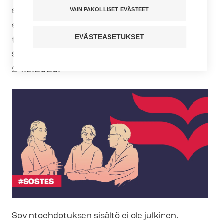
sovintoehdotuksen liittyen yksityisen so­
VAIN PAKOLLISET EVÄSTEET
si­aa­li­pal­ve­lua­lan (SOSTES)
EVÄSTEASETUKSET
työehtosopimuksen työriitaan.
Sovintoehdotus annettiin tiistaina
24.2.2026.
Sovintoehdotuksen sisältö ei ole julkinen.