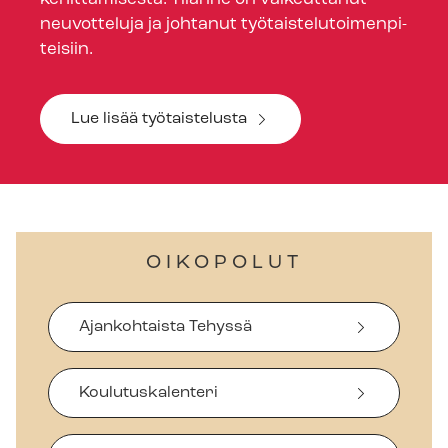
neuvotteluja ja johtanut työ­tais­te­lu­toi­men­pi­
tei­siin.
Lue lisää työtaistelusta
OIKOPOLUT
Ajankohtaista Tehyssä
Koulutuskalenteri