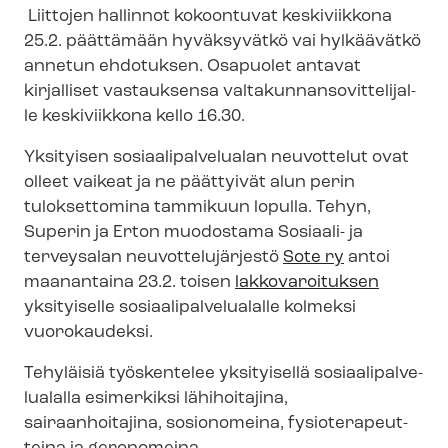
Liittojen hallinnot kokoontuvat keskiviikkona
25.2. päättämään hyväksyvätkö vai hylkäävätkö
annetun ehdotuksen. Osapuolet antavat
kirjalliset vastauksensa val­ta­kun­nan­so­vit­te­li­jal­
le keskiviikkona kello 16.30.
Yksityisen so­si­aa­li­pal­ve­lua­lan neuvottelut ovat
olleet vaikeat ja ne päättyivät alun perin
tuloksettomina tammikuun lopulla. Tehyn,
Superin ja Erton muodostama Sosiaali- ja
terveysalan neu­vot­te­lu­jär­jes­tö
Sote ry
antoi
maanantaina 23.2. toisen
lakkovaroituksen
yksityiselle so­si­aa­li­pal­ve­lua­lal­le kolmeksi
vuorokaudeksi.
Tehyläisiä työskentelee yksityisellä so­si­aa­li­pal­ve­
lua­lal­la esimerkiksi lähihoitajina,
sairaanhoitajina, sosionomeina, fy­sio­te­ra­peut­