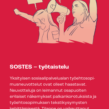
SOSTES – työtaistelu
Yksityisen so­si­aa­li­pal­ve­lua­lan työ­eh­to­so­pi­
mus­neu­vot­te­lut ovat olleet haastavat.
Neuvotteluja on leimannut osapuolten
erilaiset näkemykset pal­kan­ko­ro­tuk­sis­ta ja
työehtosopimuksen tekstikysymysten
kehittämisestä. Tilanne on vaikeuttanut