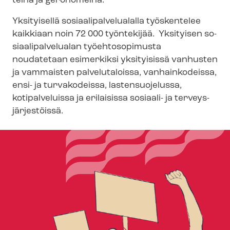
tei­na ja geronomeina.
Yksityisellä so­si­aa­li­pal­ve­lua­lal­la työskentelee
kaikkiaan noin 72 000 työntekijää. Yksityisen so­
si­aa­li­pal­ve­lua­lan työehtosopimusta
noudatetaan esimerkiksi yksityisissä vanhusten
ja vammaisten palvelutaloissa, vanhainkodeissa,
ensi- ja turvakodeissa, lastensuojelussa,
kotipalveluissa ja erilaisissa sosiaali- ja ter­veys­
jär­jes­töis­sä.