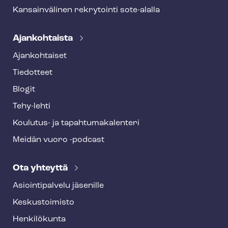
Kansainvälinen rekrytointi sote-alalla
Ajankohtaista
Ajankohtaiset
Tiedotteet
Blogit
Tehy-lehti
Koulutus- ja ta­pah­tu­ma­ka­len­te­ri
Meidän vuoro -podcast
Ota yhteyttä
Asioin­ti­pal­ve­lu jäsenille
Keskustoimisto
Henkilökunta