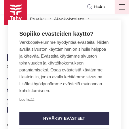
Hyppää
Haku
Op
pääsisältöön
ma
Etusivu
Ajankohtaista
na
Ajankohtaiset Tehyssä
Sopiiko evästeiden käyttö?
Val­ta­kun­nan­so­vit­te­li­jal­ta toinen sovintoehdotus yksityisen so­si­aa­li­pal­ve­lua­lan työriidassa
Verkkopalvelumme hyödyntää evästeitä. Niiden
avulla sivuston käyttäminen on sinulle helppoa
ja kätevää. Evästeitä käytämme sivuston
ARTIKKELIN
AJANKOHTAISTA
toimivuuden ja käyttökokemuksen
KATEGORIA
Kirjoittaja
24.2.2026 | 17:25
| Teksti:
Lotta Nuotio
parantamiseksi. Osaa evästeistä käytämme
tilastointiin, jonka avulla kehitämme sivustoa.
Val­ta­kun­nan­so­vit­te­li­jal­ta
Lisäksi hyödynnämme evästeitä mainonnan
toinen sovintoehdotus
kohdistamiseen.
yksityisen so­si­aa­li­pal­ve­lua­
Lue lisää
lan työriidassa
HYVÄKSY EVÄSTEET
Val­ta­kun­nan­so­vit­te­li­ja on antanut toisen