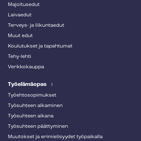
e
Majoitusedut
r
Laivaedut
Terveys- ja liikuntaedut
Muut edut
Koulutukset ja tapahtumat
Tehy-lehti
Verkkokauppa
Työelämäopas
Työ­eh­to­so­pi­muk­set
Työsuhteen alkaminen
Työsuhteen aikana
Työsuhteen päättyminen
Muutokset ja erimielisyydet työpaikalla