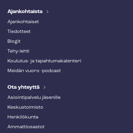
Ajankohtaista
Ajankohtaiset
Tiedotteet
Blogit
Tehy-lehti
Koulutus- ja ta­pah­tu­ma­ka­len­te­ri
Meidän vuoro -podcast
Ota yhteyttä
Asioin­ti­pal­ve­lu jäsenille
Keskustoimisto
Henkilökunta
Ammattiosastot