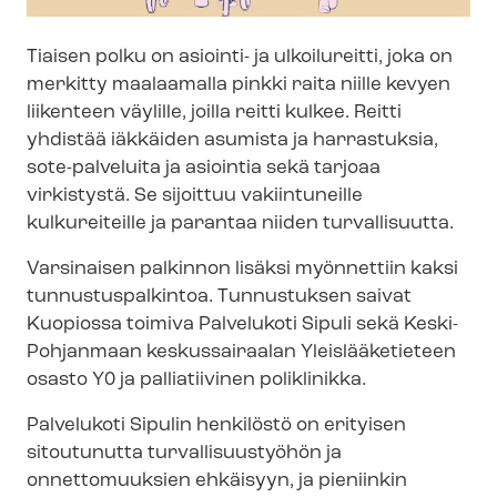
Tiaisen polku on asiointi- ja ulkoilureitti, joka on
merkitty maalaamalla pinkki raita niille kevyen
liikenteen väylille, joilla reitti kulkee. Reitti
yhdistää iäkkäiden asumista ja harrastuksia,
sote-palveluita ja asiointia sekä tarjoaa
virkistystä. Se sijoittuu vakiintuneille
kulkureiteille ja parantaa niiden turvallisuutta.
Varsinaisen palkinnon lisäksi myönnettiin kaksi
tun­nus­tus­pal­kin­toa. Tunnustuksen saivat
Kuopiossa toimiva Palvelukoti Sipuli sekä Keski-
Pohjanmaan keskussairaalan Yleislääketieteen
osasto Y0 ja palliatiivinen poliklinikka.
Palvelukoti Sipulin henkilöstö on erityisen
sitoutunutta tur­val­li­suus­työ­hön ja
onnettomuuksien ehkäisyyn, ja pieniinkin