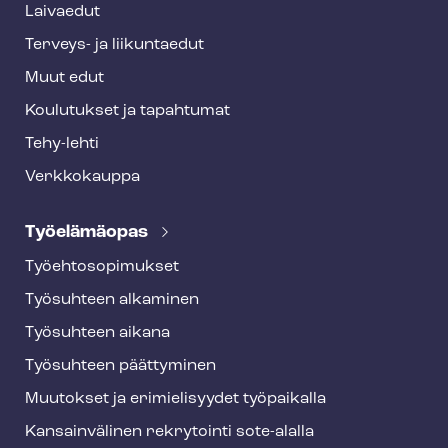
Laivaedut
Terveys- ja liikuntaedut
Muut edut
Koulutukset ja tapahtumat
Tehy-lehti
Verkkokauppa
Työelämäopas
Työ­eh­to­so­pi­muk­set
Työsuhteen alkaminen
Työsuhteen aikana
Työsuhteen päättyminen
Muutokset ja erimielisyydet työpaikalla
Kansainvälinen rekrytointi sote-alalla