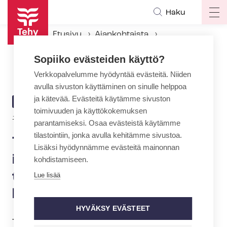
Hyppää
Haku
Op
pääsisältöön
ma
Etusivu
Ajankohtaista
na
Ajankohtaiset Tehyssä
Sopiiko evästeiden käyttö?
Turvallinen reittiopastus ikääntyneille sai sosiaali- ja terveysalan tur­val­li­suus­pal­kin­non
Verkkopalvelumme hyödyntää evästeitä. Niiden
avulla sivuston käyttäminen on sinulle helppoa
ja kätevää. Evästeitä käytämme sivuston
ARTIKKELIN
AJANKOHTAISTA
toimivuuden ja käyttökokemuksen
KATEGORIA
18.2.2022 | 9:36
parantamiseksi. Osaa evästeistä käytämme
tilastointiin, jonka avulla kehitämme sivustoa.
Turvallinen reittiopastus
Lisäksi hyödynnämme evästeitä mainonnan
ikääntyneille sai sosiaali- ja
kohdistamiseen.
terveysalan tur­val­li­suus­pal­
Lue lisää
kin­non
HYVÄKSY EVÄSTEET
Tiaisen polku – turvallinen reittiopastus