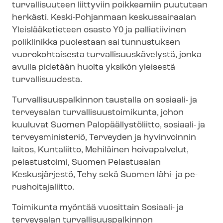
turvallisuuteen liittyviin poikkeamiin puututaan
herkästi. Keski-Pohjanmaan keskussairaalan
Yleislääketieteen osasto Y0 ja palliatiivinen
poliklinikka puolestaan sai tunnustuksen
vuorokohtaisesta tur­val­li­suus­kä­ve­lys­tä, jonka
avulla pidetään huolta yksikön yleisestä
turvallisuudesta.
Tur­val­li­suus­pal­kin­non taustalla on sosiaali- ja
terveysalan tur­val­li­suus­toi­mi­kun­ta, johon
kuuluvat Suomen Pa­lo­pääl­lys­tö­liit­to, sosiaali- ja
terveysministeriö, Terveyden ja hyvinvoinnin
laitos, Kuntaliitto, Mehiläinen hoivapalvelut,
pelastustoimi, Suomen Pelastusalan
Keskusjärjestö, Tehy sekä Suomen lähi- ja pe­
rus­hoi­ta­ja­liit­to.
Toimikunta myöntää vuosittain Sosiaali- ja
terveysalan tur­val­li­suus­pal­kin­non