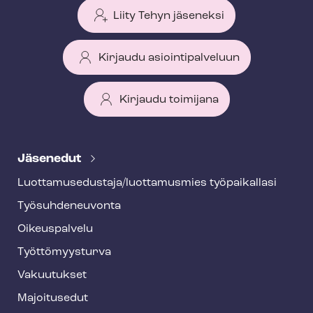
Liity Tehyn jäseneksi
Kirjaudu asiointipalveluun
Kirjaudu toimijana
T
e
Jäsenedut
h
Luot­ta­muse­dus­ta­ja/luottamusmies työpaikallasi
y
Työ­suh­de­neu­von­ta
f
o
Oikeuspalvelu
o
Työt­tö­myys­tur­va
t
Vakuutukset
e
Majoitusedut
r