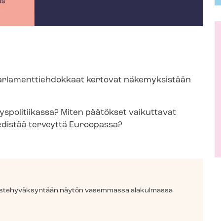
r­la­ment­tieh­dok­kaat kertovat näkemyksistään
s­po­li­tii­kas­sa? Miten päätökset vaikuttavat
t edistää terveyttä Euroopassa?
 eväs­te­hy­väk­syn­tään näytön vasemmassa alakulmassa