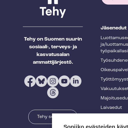
T
Jäsenedut
e
Luot­ta­muse­
Tehy on Suomen suurin
h
ja/luottamu
sosiaali-, terveys- ja
y
työpaikallasi
kasvatusalan
f
Työ­suh­de­ne
ammattijärjestö.
o
Oikeuspalve
o
Työt­tö­myys­
t
Vakuutukse
e
Majoitusedu
r
Laivaedut
Tehy somessa
Terveys- ja 
Sopiiko evästeiden käy
Muut edut