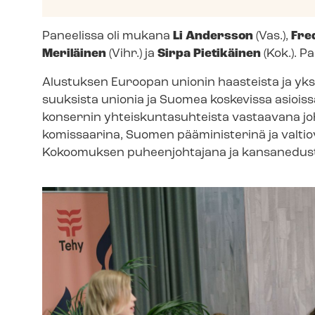
Paneelissa oli mukana
Li Andersson
(Vas.),
Fre
Meriläinen
(Vihr.) ja
Sirpa Pietikäinen
(Kok.). P
Alustuksen Euroopan unionin haasteista ja yksittäi
suuk­sis­ta unionia ja Suomea koskevissa asioiss
konsernin yh­teis­kun­ta­suh­teis­ta vastaavana
komissaarina, Suomen pääministerinä ja val­tio­va­
Kokoomuksen puheenjohtajana ja kansanedust