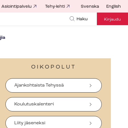
Asiointipalvelu
Tehy-lehti
Svenska
English
Haku
Kirjaudu
jia
OIKOPOLUT
Ajankohtaista Tehyssä
Koulutuskalenteri
Liity jäseneksi