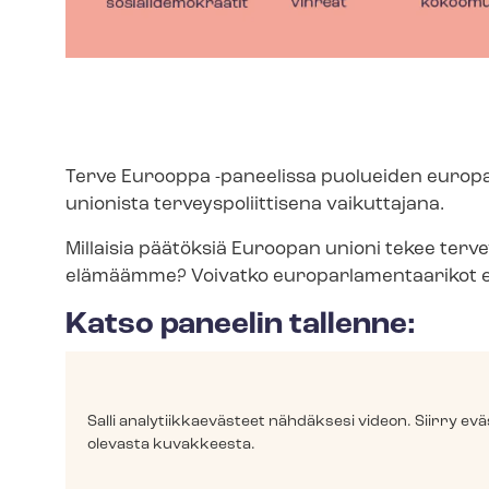
Terve Eurooppa -paneelissa puolueiden eu­ro­pa
unionista ter­veys­po­liit­ti­se­na vaikuttajana.
Millaisia päätöksiä Euroopan unioni tekee ter­vey
elämäämme? Voivatko eu­ro­par­la­men­taa­ri­ko
Katso paneelin tallenne:
Salli ana­ly­tiik­kae­väs­teet nähdäksesi videon. Siirry
olevasta kuvakkeesta.