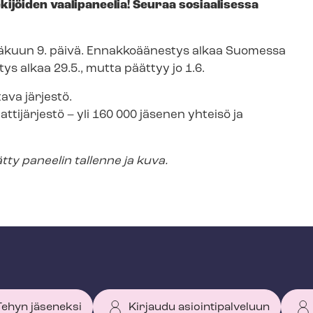
jöiden vaalipaneelia! Seuraa sosiaalisessa
 kesäkuun 9. päivä. Ennakkoäänestys alkaa Suomessa
tys alkaa 29.5., mutta päättyy jo 1.6.
ava järjestö.
ttijärjestö – yli 160 000 jäsenen yhteisö ja
ätty paneelin tallenne ja kuva.
 Tehyn jäseneksi
Kirjaudu asiointipalveluun