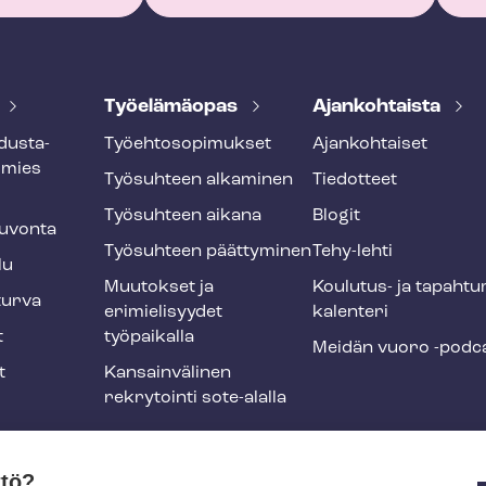
Työelämäopas
Ajankohtaista
dus­ta­
Työ­eh­to­so­pi­muk­set
Ajankohtaiset
smies
Työsuhteen alkaminen
Tiedotteet
Työsuhteen aikana
Blogit
u­von­ta
Työsuhteen päättyminen
Tehy-lehti
lu
Muutokset ja
Koulutus- ja ta­pah­tu
tur­va
erimielisyydet
ka­len­te­ri
t
työpaikalla
Meidän vuoro -podc
t
Kansainvälinen
rekrytointi sote-alalla
liikuntaedut
ttö?