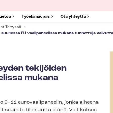
submenu for
tietoa
Show submenu for
Työelämäopas
Show submenu for
Ota yhteyttä
set Tehyssä
 suuressa EU-​vaalipaneelissa mukana tunnettuja vaikutta
yden tekijöiden
eelissa mukana
ello 9–11 eurovaalipaneelin, jonka aiheena
it seurata tilaisuutta etänä. Voit katsoa