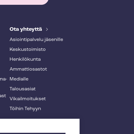
Ota yhteyttä
Asioin­ti­pal­ve­lu jäsenille
Keskustoimisto
Henkilökunta
Ammattiosastot
­ma­
Medialle
Talousasiat
ast
Vi­kail­moi­tuk­set
Töihin Tehyyn