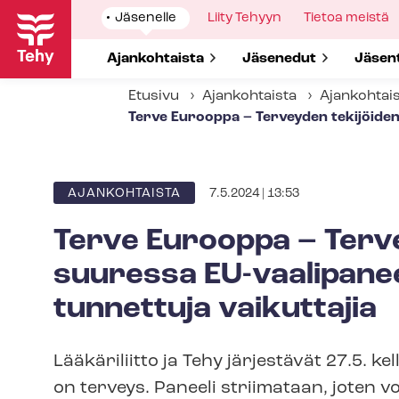
Hyppää
Show
Jäsenelle
Show
Liity Tehyyn
Show
Tietoa meistä
pääsisältöön
submenu
submenu
submenu
for
for
for
Show submenu for
Ajankohtaista
Show submenu for
Jäsenedut
Show 
Jäsen
Etusivu
Ajankohtaista
Ajankohtai
Terve Eurooppa – Terveyden tekijöiden
7.5.2024 | 13:53
ARTIKKELIN
AJANKOHTAISTA
KATEGORIA
Terve Eurooppa – Terve
suuressa EU-​vaalipan
tunnettuja vaikuttajia
Lääkäriliitto ja Tehy järjestävät 27.5. k
on terveys. Paneeli striimataan, joten vo