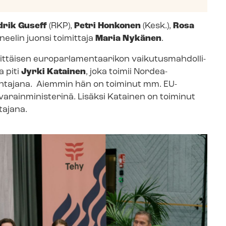
drik Guseff
(RKP),
Petri Honkonen
(Kesk.),
Rosa
aneelin juonsi toimittaja
Maria Nykänen
.
sen eu­ro­par­la­men­taa­ri­kon vai­ku­tus­mah­dol­li­
a piti
Jyrki Katainen
, joka toimii Nordea-
 johtajana. Aiemmin hän on toiminut mm. EU-
rain­mi­nis­te­ri­nä. Lisäksi Katainen on toiminut
ajana.