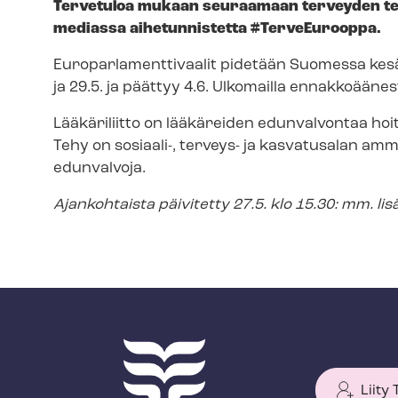
Tervetuloa mukaan seuraamaan terveyden teki
mediassa aihetunnistetta #TerveEurooppa.
Eu­ro­par­la­ment­ti­vaa­lit pidetään Suomessa
ja 29.5. ja päättyy 4.6. Ulkomailla ennakkoäänes
Lääkäriliitto on lääkäreiden edunvalvontaa hoit
Tehy on sosiaali-, terveys- ja kasvatusalan amma
edunvalvoja.
Ajankohtaista päivitetty 27.5. klo 15.30: mm. lis
Liity