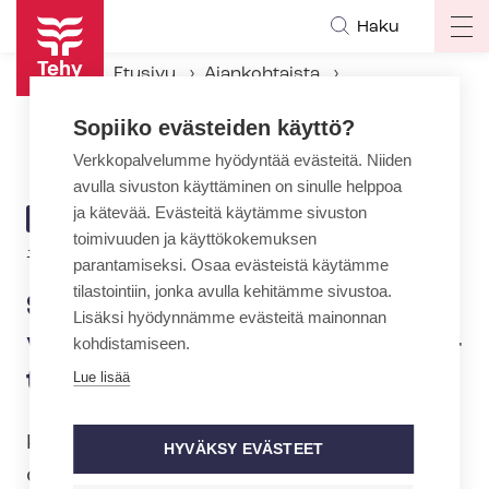
Hyppää
Haku
Op
pääsisältöön
ma
Etusivu
Ajankohtaista
na
Ajankohtaiset Tehyssä
Sopiiko evästeiden käyttö?
Suositus kunnille ja hy­vin­voin­tia­lueil­le droo­niuh­ka­ti­lan­teis­ta: palkka maksetaan
Verkkopalvelumme hyödyntää evästeitä. Niiden
avulla sivuston käyttäminen on sinulle helppoa
ja kätevää. Evästeitä käytämme sivuston
ARTIKKELIN
AJANKOHTAISTA
toimivuuden ja käyttökokemuksen
KATEGORIA
18.6.2026 | 12:01
parantamiseksi. Osaa evästeistä käytämme
tilastointiin, jonka avulla kehitämme sivustoa.
Suositus kunnille ja hy­vin­
Lisäksi hyödynnämme evästeitä mainonnan
voin­tia­lueil­le droo­niuh­ka­ti­lan­
kohdistamiseen.
teis­ta: palkka maksetaan
Lue lisää
Kunta- ja hy­vin­voin­tia­lue­työ­nan­ta­jat (KT)
HYVÄKSY EVÄSTEET
on lähettänyt kunnille ja hy­vin­voin­tia­