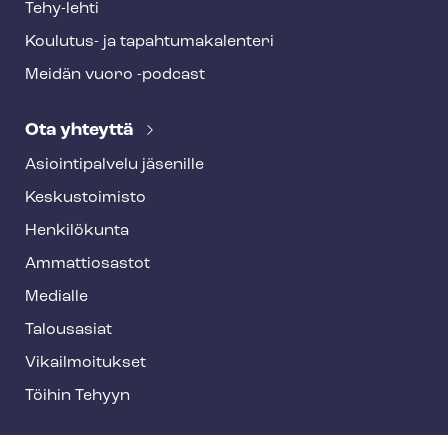
Tehy-lehti
Koulutus- ja ta­pah­tu­ma­ka­len­te­ri
Meidän vuoro -podcast
Ota yhteyttä
Asioin­ti­pal­ve­lu jäsenille
Keskustoimisto
Henkilökunta
Ammattiosastot
Medialle
Talousasiat
Vi­kail­moi­tuk­set
Töihin Tehyyn