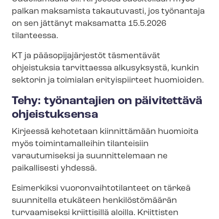
palkan maksamista takautuvasti, jos työnantaja
on sen jättänyt maksamatta 15.5.2026
tilanteessa.
KT ja pää­so­pi­ja­jär­jes­töt täsmentävät
ohjeistuksia tarvittaessa alkusyksystä, kunkin
sektorin ja toimialan erityispiirteet huomioiden.
Tehy: työnantajien on päivitettävä
ohjeistuksensa
Kirjeessä kehotetaan kiinnittämään huomioita
myös toimintamalleihin tilanteisiin
varautumiseksi ja suunnittelemaan ne
paikallisesti yhdessä.
Esimerkiksi vuo­ron­vaih­to­ti­lan­teet on tärkeä
suunnitella etukäteen henkilöstömäärän
turvaamiseksi kriittisillä aloilla. Kriittisten