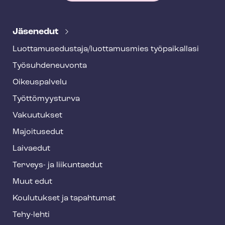
T
e
Jäsenedut
h
Luot­ta­muse­dus­ta­ja/luottamusmies työpaikallasi
y
Työ­suh­de­neu­von­ta
f
o
Oikeuspalvelu
o
Työt­tö­myys­tur­va
t
Vakuutukset
e
Majoitusedut
r
Laivaedut
Terveys- ja liikuntaedut
Muut edut
Koulutukset ja tapahtumat
Tehy-lehti