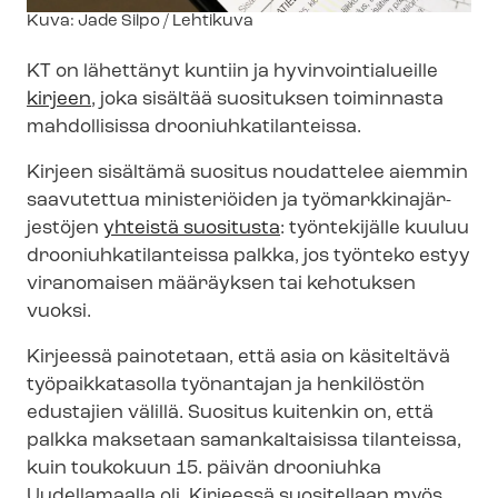
Kuvateksti
Kuva: Jade Silpo / Lehtikuva
KT on lähettänyt kuntiin ja hy­vin­voin­tia­lueil­le
kirjeen
, joka sisältää suosituksen toiminnasta
mahdollisissa droo­niuh­ka­ti­lan­teis­sa.
Kirjeen sisältämä suositus noudattelee aiemmin
saavutettua ministeriöiden ja työ­mark­ki­na­jär­
jes­tö­jen
yhteistä suositusta
: työntekijälle kuuluu
droo­niuh­ka­ti­lan­teis­sa palkka, jos työnteko estyy
viranomaisen määräyksen tai kehotuksen
vuoksi.
Kirjeessä painotetaan, että asia on käsiteltävä
työpaikkatasolla työnantajan ja henkilöstön
edustajien välillä. Suositus kuitenkin on, että
palkka maksetaan samankaltaisissa tilanteissa,
kuin toukokuun 15. päivän drooniuhka
Uudellamaalla oli. Kirjeessä suositellaan myös