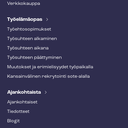
Verkkokauppa
Työelämäopas
Työ­eh­to­so­pi­muk­set
Työsuhteen alkaminen
Työsuhteen aikana
Työsuhteen päättyminen
Muutokset ja erimielisyydet työpaikalla
Kansainvälinen rekrytointi sote-alalla
Ajankohtaista
Ajankohtaiset
Tiedotteet
Blogit