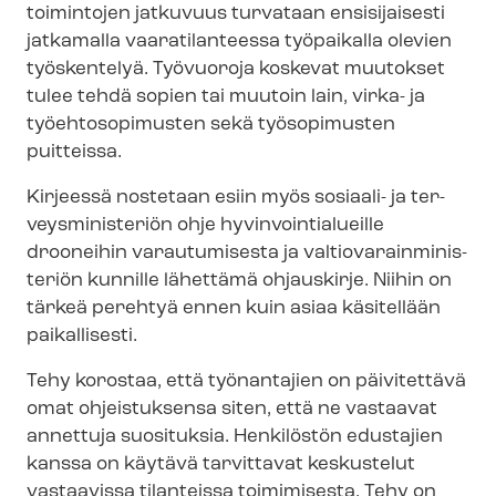
toimintojen jatkuvuus turvataan ensisijaisesti
jatkamalla vaaratilanteessa työpaikalla olevien
työskentelyä. Työvuoroja koskevat muutokset
tulee tehdä sopien tai muutoin lain, virka- ja
työehtosopimusten sekä työsopimusten
puitteissa.
Kirjeessä nostetaan esiin myös sosiaali- ja ter­
veys­mi­nis­te­riön ohje hy­vin­voin­tia­lueil­le
drooneihin varautumisesta ja val­tio­va­rain­mi­nis­
te­riön kunnille lähettämä ohjauskirje. Niihin on
tärkeä perehtyä ennen kuin asiaa käsitellään
paikallisesti.
Tehy korostaa, että työnantajien on päivitettävä
omat ohjeistuksensa siten, että ne vastaavat
annettuja suosituksia. Henkilöstön edustajien
kanssa on käytävä tarvittavat keskustelut
vastaavissa tilanteissa toimimisesta. Tehy on