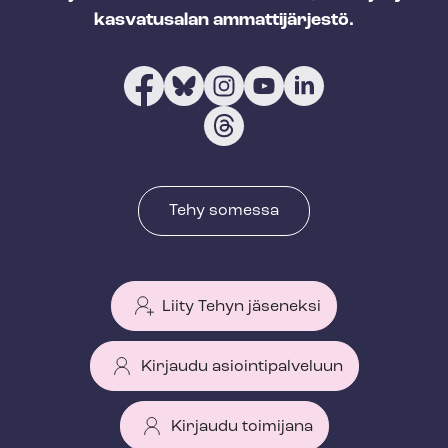
kasvatusalan ammattijärjestö.
Tehy somessa
Liity Tehyn jäseneksi
Kirjaudu asiointipalveluun
Kirjaudu toimijana