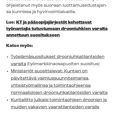
ohjeistanut myös suoraan luot­ta­muse­dus­ta­jan­
sa kunnissa ja hy­vin­voin­tia­lueil­la.
Lue:
KT ja pää­so­pi­ja­jär­jes­töt kehottavat
työnantajia tutustumaan drooniuhkien varalta
annettuun suositukseen
Katso myös:
Työ­elä­mä­suo­si­tuk­set droo­niuh­ka­ti­lan­tei­den
varalta
(työ­mark­ki­naos­a­puol­ten suositus)
Ministeriöt suosittelevat: Kuntien on
päivitettävä val­mius­suun­ni­tel­man­sa,
yhteistyömallinsa ja toimintaohjeensa
normaaliolojen droo­niuh­ka­ti­lan­tei­den varalta
Kuntaliitto julkaisi toimintaohjeen droonien ja
muiden vakavien vaaratilanteiden varalle