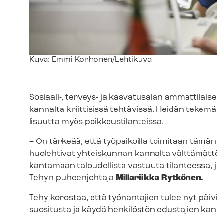
Kuvateksti
Kuva: Emmi Korhonen/Lehtikuva
Sosiaali-, terveys- ja kasvatusalan ammattilai
kannalta kriittisissä tehtävissä. Heidän tekemä
li­suut­ta myös poik­keus­ti­lan­teis­sa.
– On tärkeää, että työpaikoilla toimitaan tämä
huolehtivat yhteiskunnan kannalta välttämättöm
kantamaan taloudellista vastuuta tilanteessa,
Tehyn puheenjohtaja
Millariikka Rytkönen.
Tehy korostaa, että työnantajien tulee nyt pä
suositusta ja käydä henkilöstön edustajien kans