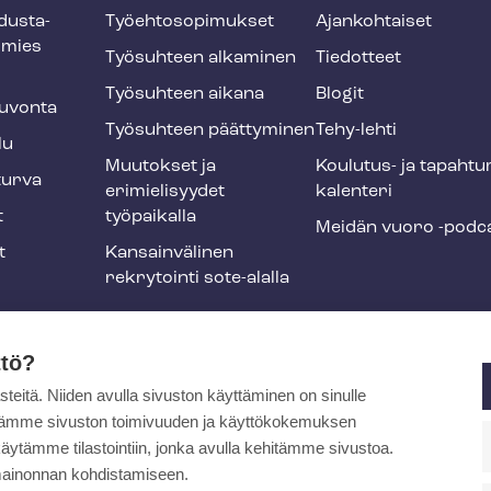
dus­ta­
Työ­eh­to­so­pi­muk­set
Ajankohtaiset
smies
Työsuhteen alkaminen
Tiedotteet
Työsuhteen aikana
Blogit
u­von­ta
Työsuhteen päättyminen
Tehy-lehti
lu
Muutokset ja
Koulutus- ja ta­pah­tu
tur­va
erimielisyydet
ka­len­te­ri
t
työpaikalla
Meidän vuoro -podc
t
Kansainvälinen
rekrytointi sote-alalla
liikuntaedut
ttö?
itä. Niiden avulla sivuston käyttäminen on sinulle
ja
ytämme sivuston toimivuuden ja käyttökokemuksen
äytämme tilastointiin, jonka avulla kehitämme sivustoa.
ainonnan kohdistamiseen.