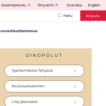
Asiointipalvelu
Tehy-lehti
Svenska
English
Haku
Kirjaudu
­niuh­ka­ti­lan­teis­sa
OIKOPOLUT
Ajankohtaista Tehyssä
Koulutuskalenteri
Liity jäseneksi