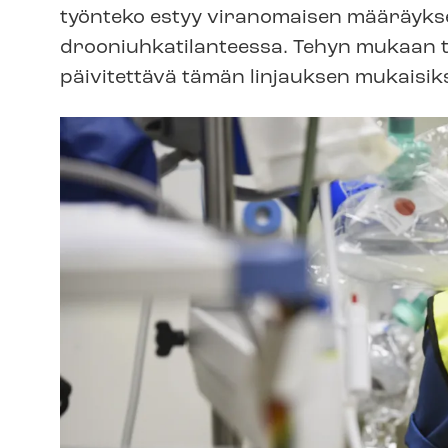
työnteko estyy viranomaisen määräykse
droo­niuh­ka­ti­lan­tees­sa. Tehyn mukaan
päivitettävä tämän linjauksen mukaisiks