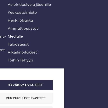
Asioin­ti­pal­ve­lu jäsenille
Keskustoimisto
Henkilökunta
Ammattiosastot
­ma­
Medialle
Talousasiat
ast
Vi­kail­moi­tuk­set
Töihin Tehyyn
HYVÄKSY EVÄSTEET
VAIN PAKOLLISET EVÄSTEET