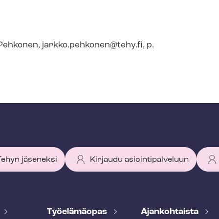
ko Pehkonen,
jarkko.pehkonen@tehy.fi
, p.
 Tehyn jäseneksi
Kirjaudu asiointipalveluun
Työelämäopas
Ajankohtaista