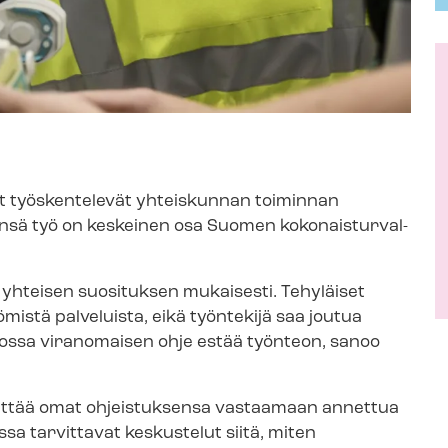
set työskentelevät yhteiskunnan toiminnan
nsä työ on keskeinen osa Suomen ko­ko­nais­tur­val­
n yhteisen suosituksen mukaisesti. Tehyläiset
istä palveluista, eikä työntekijä saa joutua
 jossa viranomaisen ohje estää työnteon, sanoo
ivittää omat ohjeistuksensa vastaamaan annettua
sa tarvittavat keskustelut siitä, miten