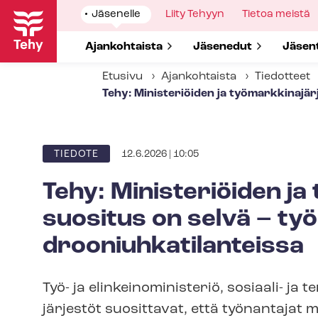
Hyppää
Show
Jäsenelle
Show
Liity Tehyyn
Show
Tietoa meistä
pääsisältöön
submenu
submenu
submenu
for
for
for
Show submenu for
Ajankohtaista
Show submenu for
Jäsenedut
Show 
Jäsen
Etusivu
Ajankohtaista
Tiedotteet
Tehy: Ministeriöiden ja työ­mark­ki­na­jär­
12.6.2026 | 10:05
ARTIKKELIN
TIEDOTE
KATEGORIA
Tehy: Ministeriöiden ja ty
suositus on selvä – työ
droo­niuh­ka­ti­lan­teis­sa
Työ- ja elin­kei­no­mi­nis­te­riö, sosiaali- 
jär­jes­töt suosittavat, että työnantajat 