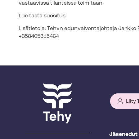
vastaavissa tilanteissa toimitaan.
Lue tästä suositus
Lisätietoja: Tehyn edun­val­von­ta­joh­ta­ja Jark
+358405315464
Liity
T
Jäsenedut