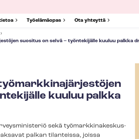
submenu for
tietoa
Show submenu for
Työelämäopas
Show submenu for
Ota yhteyttä
jes­tö­jen suositus on selvä – työntekijälle kuuluu palkka droo
ö­mark­ki­na­jär­jes­tö­jen
ntekijälle kuuluu palkka
ja terveysministeriö sekä työ­mark­ki­na­kes­kus­
maksavat palkan tilanteissa, joissa