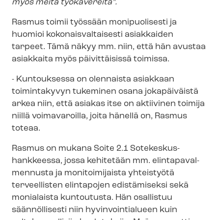
myös meitä työkavereita”.
Rasmus toimii työssään monipuolisesti ja
huomioi ko­ko­nais­val­tai­ses­ti asiakkaiden
tarpeet. Tämä näkyy mm. niin, että hän avustaa
asiakkaita myös päivittäisissä toimissa.
- Kuntouksessa on olennaista asiakkaan
toimintakyvyn tukeminen osana jokapäiväistä
arkea niin, että asiakas itse on aktiivinen toimija
niillä voimavaroilla, joita hänellä on, Rasmus
toteaa.
Rasmus on mukana Soite 2.1 Sotekeskus-​
hankkeessa, jossa kehitetään mm. elin­ta­pa­val­
men­nus­ta ja monitoimijaista yhteistyötä
terveellisten elintapojen edistämiseksi sekä
monialaista kuntoutusta. Hän osallistuu
säännöllisesti niin hyvinvointialueen kuin