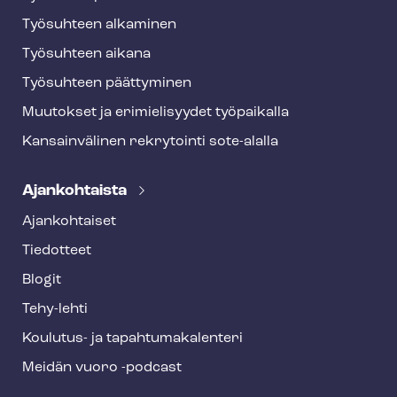
Työsuhteen alkaminen
Työsuhteen aikana
Työsuhteen päättyminen
Muutokset ja erimielisyydet työpaikalla
Kansainvälinen rekrytointi sote-alalla
Ajankohtaista
Ajankohtaiset
Tiedotteet
Blogit
Tehy-lehti
Koulutus- ja ta­pah­tu­ma­ka­len­te­ri
Meidän vuoro -podcast