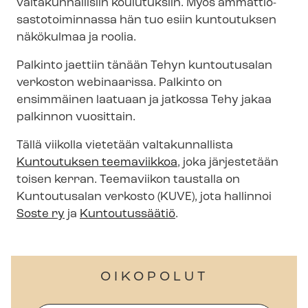
valtakunnallisiin koulutuksiin. Myös am­mat­tio­
sas­to­toi­min­nas­sa hän tuo esiin kuntoutuksen
näkökulmaa ja roolia.
Palkinto jaettiin tänään Tehyn kuntoutusalan
verkoston webinaarissa. Palkinto on
ensimmäinen laatuaan ja jatkossa Tehy jakaa
palkinnon vuosittain.
Tällä viikolla vietetään valtakunnallista
Kuntoutuksen teemaviikkoa
, joka järjestetään
toisen kerran. Teemaviikon taustalla on
Kuntoutusalan verkosto (KUVE), jota hallinnoi
Soste ry
ja
Kuntoutussäätiö
.
OIKOPOLUT