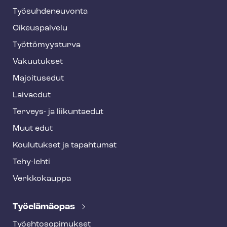
y
Työ­suh­de­neu­von­ta
f
o
Oikeuspalvelu
o
Työt­tö­myys­tur­va
t
Vakuutukset
e
Majoitusedut
r
Laivaedut
Terveys- ja liikuntaedut
Muut edut
Koulutukset ja tapahtumat
Tehy-lehti
Verkkokauppa
Työelämäopas
Työ­eh­to­so­pi­muk­set