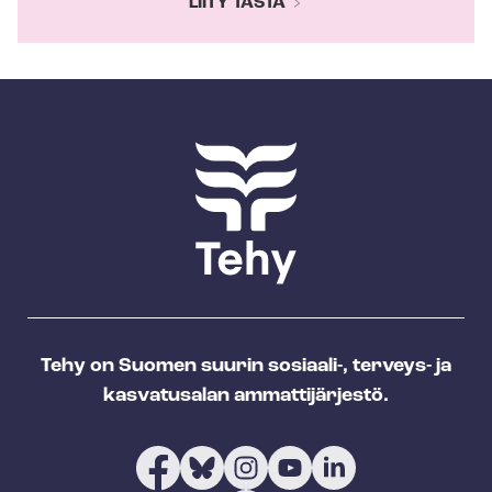
LIITY TÄSTÄ
Tehy on Suomen suurin sosiaali-, terveys- ja
kasvatusalan ammattijärjestö.