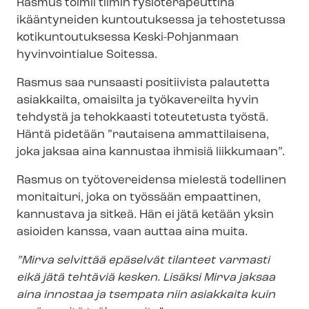
Rasmus toimii tiimin fysioterapeuttina
ikääntyneiden kuntoutuksessa ja tehostetussa
ko­ti­kun­tou­tuk­ses­sa Keski-Pohjanmaan
hyvinvointialue Soitessa.
Rasmus saa runsaasti positiivista palautetta
asiakkailta, omaisilta ja työkavereilta hyvin
tehdystä ja tehokkaasti toteutetusta työstä.
Häntä pidetään ”rautaisena ammattilaisena,
joka jaksaa aina kannustaa ihmisiä liikkumaan”.
Rasmus on työtovereidensa mielestä todellinen
monitaituri, joka on työssään empaattinen,
kannustava ja sitkeä. Hän ei jätä ketään yksin
asioiden kanssa, vaan auttaa aina muita.
”Mirva selvittää epäselvät tilanteet varmasti
eikä jätä tehtäviä kesken. Lisäksi Mirva jaksaa
aina innostaa ja tsempata niin asiakkaita kuin