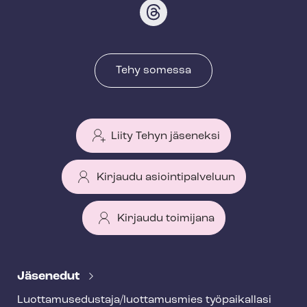
Tehy somessa
Liity Tehyn jäseneksi
Kirjaudu asiointipalveluun
Kirjaudu toimijana
T
e
Jäsenedut
h
Luot­ta­muse­dus­ta­ja/luottamusmies työpaikallasi