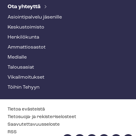
Ota yhteyttä
Asioin­ti­pal­ve­lu jäsenille
Keskustoimisto
Henkilökunta
Ammattiosastot
Medialle
Talousasiat
Vi­kail­moi­tuk­set
Töihin Tehyyn
T
Tietoa evästeistä
e
Tietosuoja- ja re­kis­te­ri­se­los­teet
Saa­vu­tet­ta­vuus­se­los­te
h
RSS
y