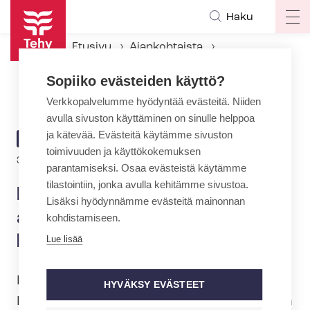
Hyppää
Haku
Op
pääsisältöön
ma
Etusivu
Ajankohtaista
na
Ajankohtaiset Tehyssä
Sopiiko evästeiden käyttö?
Rautainen kuntoutuksen ammattilainen jaksaa aina kannustaa liikkumaan
Verkkopalvelumme hyödyntää evästeitä. Niiden
avulla sivuston käyttäminen on sinulle helppoa
ja kätevää. Evästeitä käytämme sivuston
ARTIKKELIN
AJANKOHTAISTA
toimivuuden ja käyttökokemuksen
KATEGORIA
30.5.2023 | 14:00
parantamiseksi. Osaa evästeistä käytämme
tilastointiin, jonka avulla kehitämme sivustoa.
Rautainen kuntoutuksen
Lisäksi hyödynnämme evästeitä mainonnan
ammattilainen jaksaa aina
kohdistamiseen.
kannustaa liikkumaan
Lue lisää
Kokkolalainen fysioterapeutti Mirva
HYVÄKSY EVÄSTEET
Rasmus on valittu vuoden kuntoutuksen