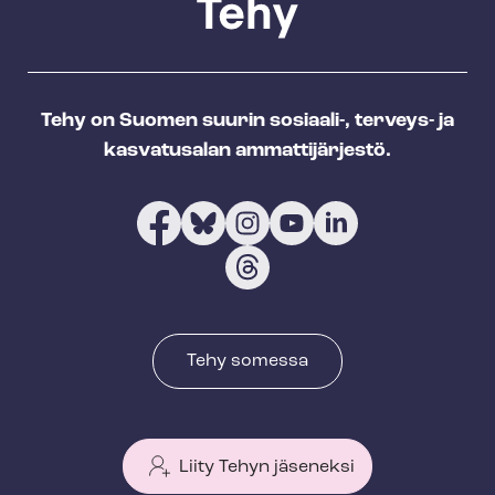
Tehy on Suomen suurin sosiaali-, terveys- ja
kasvatusalan ammattijärjestö.
Tehy somessa
Liity Tehyn jäseneksi