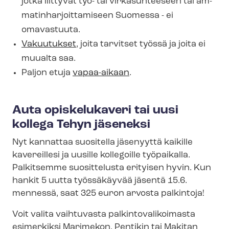
jotka liittyvät työ- tai virkasuhteeseen tai am­
ma­tin­har­joit­ta­mi­seen Suomessa - ei
omavastuuta.
Vakuutukset
, joita tarvitset työssä ja joita ei
muualta saa.
Paljon etuja
vapaa-aikaan
.
Auta opiskelukaveri tai uusi
kollega Tehyn jäseneksi
Nyt kannattaa suositella jäsenyyttä kaikille
kavereillesi ja uusille kollegoille työpaikalla.
Palkitsemme suosittelusta erityisen hyvin. Kun
hankit 5 uutta työssäkäyvää jäsentä 15.6.
mennessä, saat 325 euron arvosta palkintoja!
Voit valita vaihtuvasta pal­kin­to­va­li­koi­mas­ta
esimerkiksi Marimekon, Pentikin tai Makitan