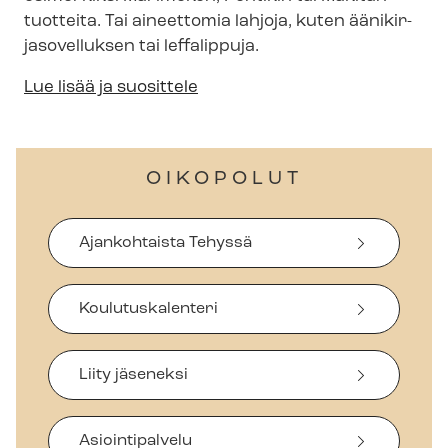
tuotteita. Tai aineettomia lahjoja, kuten ää­ni­kir­
ja­so­vel­luk­sen tai leffalippuja.
Lue lisää ja suosittele
OIKOPOLUT
Ajankohtaista Tehyssä
Koulutuskalenteri
Liity jäseneksi
Asiointipalvelu