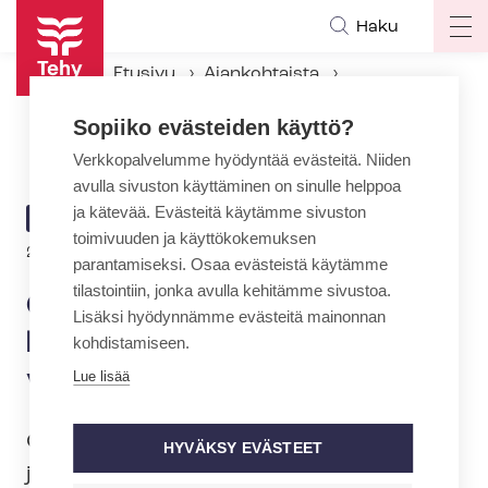
Hyppää
Haku
Op
pääsisältöön
ma
Etusivu
Ajankohtaista
na
Ajankohtaiset Tehyssä
Sopiiko evästeiden käyttö?
Opiskelija, valmistutko keväällä? Liity Tehyn varsinaiseksi jäseneksi
Verkkopalvelumme hyödyntää evästeitä. Niiden
avulla sivuston käyttäminen on sinulle helppoa
ja kätevää. Evästeitä käytämme sivuston
ARTIKKELIN
AJANKOHTAISTA
toimivuuden ja käyttökokemuksen
KATEGORIA
21.5.2024 | 10:01
parantamiseksi. Osaa evästeistä käytämme
tilastointiin, jonka avulla kehitämme sivustoa.
Opiskelija, valmistutko
Lisäksi hyödynnämme evästeitä mainonnan
keväällä? Liity Tehyn
kohdistamiseen.
varsinaiseksi jäseneksi
Lue lisää
Onnea ammattiin valmistuville! Opis­ke­li­
HYVÄKSY EVÄSTEET
ja­jä­se­nyys päättyy, kun valmistut