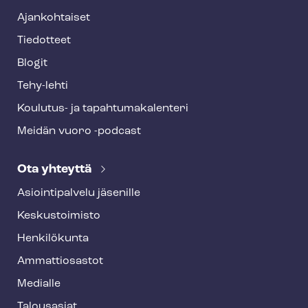
Ajankohtaiset
Tiedotteet
Blogit
Tehy-lehti
Koulutus- ja ta­pah­tu­ma­ka­len­te­ri
Meidän vuoro -podcast
Ota yhteyttä
Asioin­ti­pal­ve­lu jäsenille
Keskustoimisto
Henkilökunta
Ammattiosastot
Medialle
Talousasiat