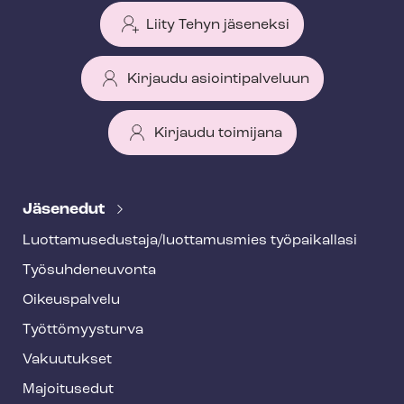
Liity Tehyn jäseneksi
Kirjaudu asiointipalveluun
Kirjaudu toimijana
T
e
Jäsenedut
h
Luot­ta­muse­dus­ta­ja/luottamusmies työpaikallasi
y
Työ­suh­de­neu­von­ta
f
o
Oikeuspalvelu
o
Työt­tö­myys­tur­va
t
Vakuutukset
e
Majoitusedut