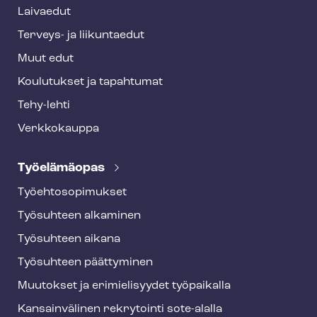
r
Laivaedut
Terveys- ja liikuntaedut
Muut edut
Koulutukset ja tapahtumat
Tehy-lehti
Verkkokauppa
Työelämäopas
Työ­eh­to­so­pi­muk­set
Työsuhteen alkaminen
Työsuhteen aikana
Työsuhteen päättyminen
Muutokset ja erimielisyydet työpaikalla
Kansainvälinen rekrytointi sote-alalla