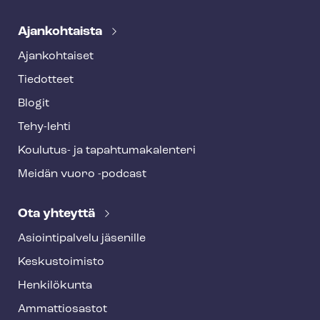
Ajankohtaista
Ajankohtaiset
Tiedotteet
Blogit
Tehy-lehti
Koulutus- ja ta­pah­tu­ma­ka­len­te­ri
Meidän vuoro -podcast
Ota yhteyttä
Asioin­ti­pal­ve­lu jäsenille
Keskustoimisto
Henkilökunta
Ammattiosastot