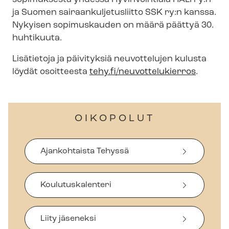
ja Suomen sai­raan­kul­je­tus­liit­to SSK ry:n kanssa.
Nykyisen sopimuskauden on määrä päättyä 30.
huhtikuuta.
Lisätietoja ja päivityksiä neuvottelujen kulusta
löydät osoitteesta
tehy.fi/neuvottelukierros
.
OIKOPOLUT
Ajankohtaista Tehyssä
Koulutuskalenteri
Liity jäseneksi