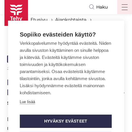
Hyppää
Haku
Op
pääsisältöön
ma
Etusivu
Ajankohtaista
na
Ajankohtaiset Tehyssä
Sopiiko evästeiden käyttö?
Neuvottelut en­si­hoi­to­pal­ve­lua­lan työehdoista jatkuivat – sopimuskausi päättyy pian
Verkkopalvelumme hyödyntää evästeitä. Niiden
avulla sivuston käyttäminen on sinulle helppoa
ja kätevää. Evästeitä käytämme sivuston
ARTIKKELIN
AJANKOHTAISTA
toimivuuden ja käyttökokemuksen
KATEGORIA
10.4.2024 | 14:05
parantamiseksi. Osaa evästeistä käytämme
tilastointiin, jonka avulla kehitämme sivustoa.
Neuvottelut en­si­hoi­to­pal­ve­
Lisäksi hyödynnämme evästeitä mainonnan
lua­lan työehdoista jatkuivat –
kohdistamiseen.
sopimuskausi päättyy pian
Lue lisää
En­si­hoi­to­pal­ve­lua­lan työ­eh­to­so­pi­mus­
HYVÄKSY EVÄSTEET
neu­vot­te­lu­ja on jatkettu tänään,