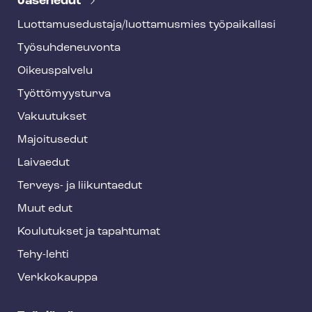
Jäsenedut
h
Luot­ta­muse­dus­ta­ja/luottamusmies työpaikallasi
y
Työ­suh­de­neu­von­ta
f
o
Oikeuspalvelu
o
Työt­tö­myys­tur­va
t
Vakuutukset
e
Majoitusedut
r
Laivaedut
Terveys- ja liikuntaedut
Muut edut
Koulutukset ja tapahtumat
Tehy-lehti
Verkkokauppa