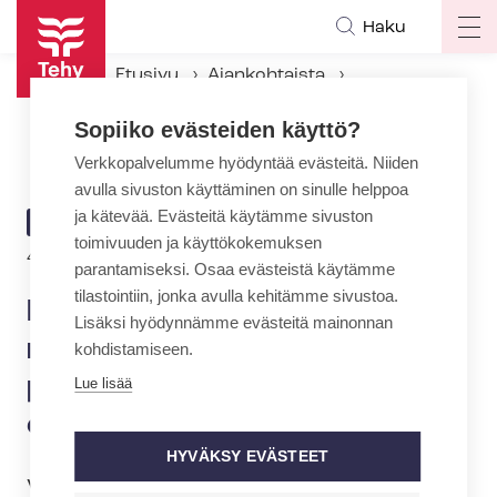
Hyppää
Haku
Op
pääsisältöön
ma
Etusivu
Ajankohtaista
na
Ajankohtaiset Tehyssä
Sopiiko evästeiden käyttö?
Kenestä vuoden tehyläinen mielenterveys- ja päihdetyöntekijä? Tee ehdotus
Verkkopalvelumme hyödyntää evästeitä. Niiden
avulla sivuston käyttäminen on sinulle helppoa
ja kätevää. Evästeitä käytämme sivuston
ARTIKKELIN
AJANKOHTAISTA
toimivuuden ja käyttökokemuksen
KATEGORIA
Kirjoittaja
4.5.2026 | 10:17
| Teksti:
Mirka Mäntylä
parantamiseksi. Osaa evästeistä käytämme
tilastointiin, jonka avulla kehitämme sivustoa.
Kenestä vuoden tehyläinen
Lisäksi hyödynnämme evästeitä mainonnan
mielenterveys- ja
kohdistamiseen.
päihdetyöntekijä? Tee
Lue lisää
ehdotus
HYVÄKSY EVÄSTEET
Vuoden tehyläinen mielenterveys- ja