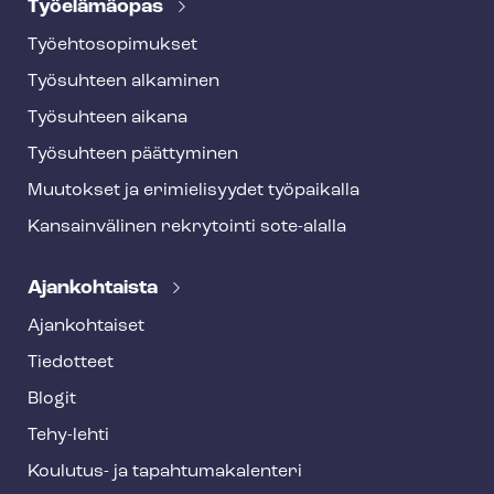
Työelämäopas
Työ­eh­to­so­pi­muk­set
Työsuhteen alkaminen
Työsuhteen aikana
Työsuhteen päättyminen
Muutokset ja erimielisyydet työpaikalla
Kansainvälinen rekrytointi sote-alalla
Ajankohtaista
Ajankohtaiset
Tiedotteet
Blogit
Tehy-lehti
Koulutus- ja ta­pah­tu­ma­ka­len­te­ri