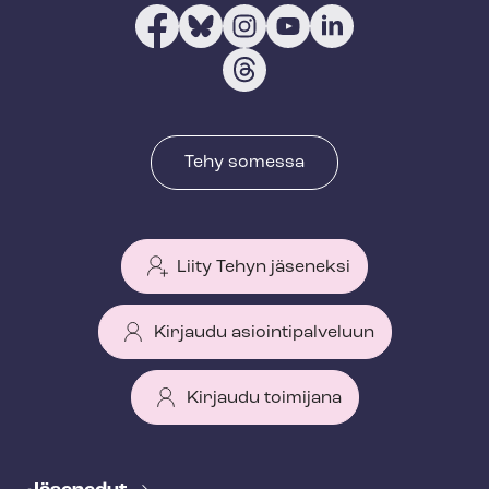
Tehy somessa
Liity Tehyn jäseneksi
Kirjaudu asiointipalveluun
Kirjaudu toimijana
T
e