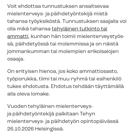
Voit ehdottaa tunnustuksen ansaitsevaa
mielenterveys- ja
päihdetyöntekijä mistä
tahansa työyksiköstä. Tunnustuksen saajalla voi
olla mikä tahansa
tehyläinen tutkinto tai
ammatti
, kunhan hän toimii mie­len­ter­veys­työs­
sä, päihdetyössä tai molemmissa ja on näistä
jommankumman tai molempien erikoisalojen
osaaja.
On erityisen hienoa, jos koko ammattiosasto,
työporukka, tiimi tai muu ryhmä tai esihenkilö
tukee ehdotusta. Ehdotus tehdään täyttämällä
alla oleva lomake.
Vuoden tehyläinen mielenterveys-
ja
päihdetyöntekijä palkitaan Tehyn
mielenterveys- ja päihdetyön opintopäivässä
26.10.2026 Helsingissä.