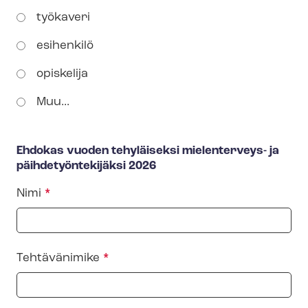
työkaveri
esihenkilö
opiskelija
Muu...
Ehdokas vuoden tehyläiseksi mielenterveys- ja
päih­de­työn­te­ki­jäk­si 2026
Nimi
Tehtävänimike