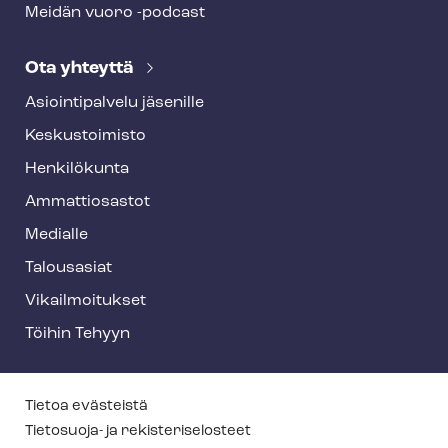
Meidän vuoro -podcast
Ota yhteyttä
Asioin­ti­pal­ve­lu jäsenille
Keskustoimisto
Henkilökunta
Ammattiosastot
Medialle
Talousasiat
Vi­kail­moi­tuk­set
Töihin Tehyyn
T
Tietoa evästeistä
e
Tietosuoja- ja re­kis­te­ri­se­los­teet