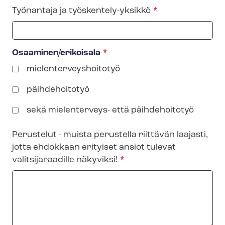
Työnantaja ja työskentely-​yksikkö
Osaaminen/erikoisala
mie­len­ter­veys­hoi­to­työ
päihdehoitotyö
sekä mielenterveys- että päihdehoitotyö
Perustelut - muista perustella riittävän laajasti,
jotta ehdokkaan erityiset ansiot tulevat
valitsijaraadille näkyviksi!