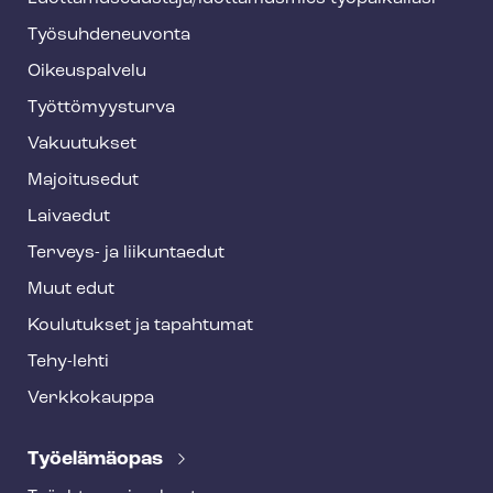
y
Työ­suh­de­neu­von­ta
f
o
Oikeuspalvelu
o
Työt­tö­myys­tur­va
t
Vakuutukset
e
Majoitusedut
r
Laivaedut
Terveys- ja liikuntaedut
Muut edut
Koulutukset ja tapahtumat
Tehy-lehti
Verkkokauppa
Työelämäopas