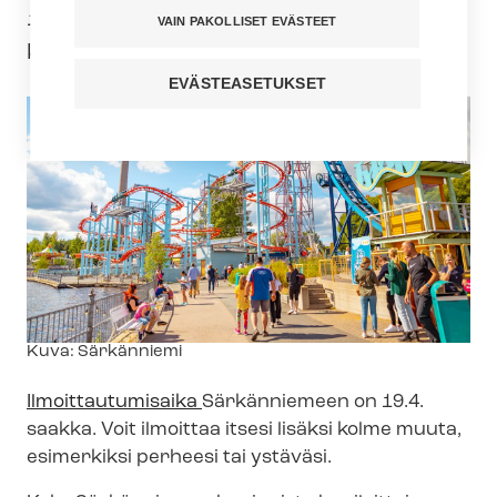
17.6. Ilmoittaudu mukaan vaikka kolmen
VAIN PAKOLLISET EVÄSTEET
kaverin tai perheenjäsenen kanssa!
EVÄSTEASETUKSET
Kuvateksti
Kuva: Särkänniemi
Il­moit­tau­tu­mi­sai­ka
Särkänniemeen on 19.4.
saakka. Voit ilmoittaa itsesi lisäksi kolme muuta,
esimerkiksi perheesi tai ystäväsi.