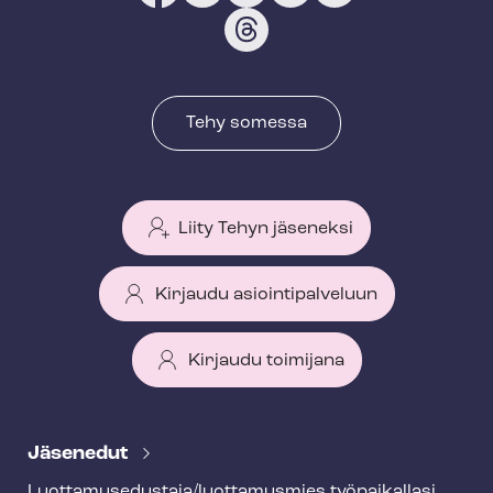
Tehy somessa
Liity Tehyn jäseneksi
Kirjaudu asiointipalveluun
Kirjaudu toimijana
T
e
Jäsenedut
h
Luot­ta­muse­dus­ta­ja/luottamusmies työpaikallasi