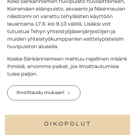
Koko Särkänniemen huvipuisto huvilaitteineen,
Koiramäen eläinpuisto, akvaario ja Näsinneulan
näkötorni on varattu tehyläisten käyttöön
lauantaina 17.6. klo 9-13 välillä. Lisäksi voit
tutustua Tehyn yh­teis­työ­jä­sen­jär­jes­tö­jen ja
muiden yh­teis­työ­kump­pa­nien esit­te­ly­pis­tei­siin
huvipuiston alueella.
Koska Särkänniemeen mahtuu rajallinen määrä
ihmisiä, arvomme paikat, jos ilmoittautumisia
tulee paljon.
Ilmoittaudu mukaan!
OIKOPOLUT