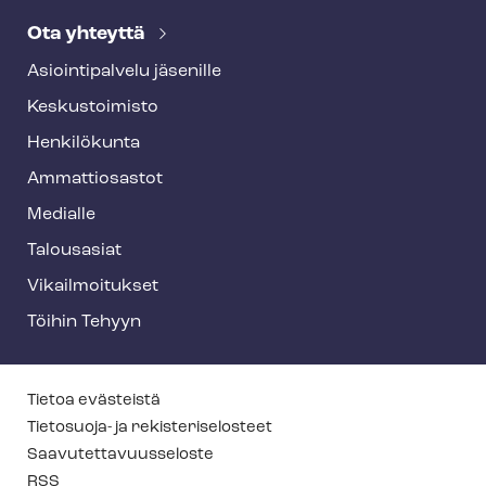
Ota yhteyttä
Asioin­ti­pal­ve­lu jäsenille
Keskustoimisto
Henkilökunta
Ammattiosastot
Medialle
Talousasiat
Vi­kail­moi­tuk­set
Töihin Tehyyn
T
Tietoa evästeistä
e
Tietosuoja- ja re­kis­te­ri­se­los­teet
Saa­vu­tet­ta­vuus­se­los­te
h
RSS