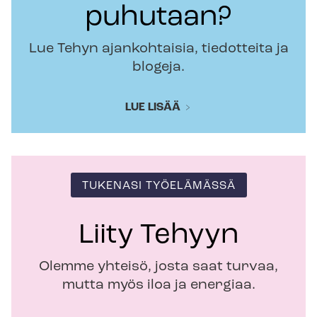
puhutaan?
Lue Tehyn ajankohtaisia, tiedotteita ja
blogeja.
LUE LISÄÄ
TUKENASI TYÖELÄMÄSSÄ
Liity Tehyyn
Olemme yhteisö, josta saat turvaa,
mutta myös iloa ja energiaa.