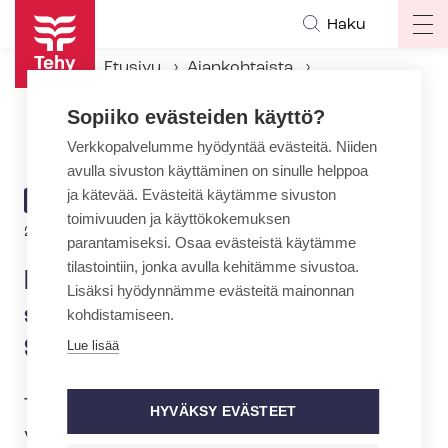
Hyppää
Haku
Op
pääsisältöön
ma
Etusivu
Ajankohtaista
na
Ajankohtaiset Tehyssä
Sopiiko evästeiden käyttö?
Ilmoittaudu vuoden suurimpaan tapahtumaan Särkänniemeen
Verkkopalvelumme hyödyntää evästeitä. Niiden
avulla sivuston käyttäminen on sinulle helppoa
ja kätevää. Evästeitä käytämme sivuston
ARTIKKELIN
AJANKOHTAISTA
toimivuuden ja käyttökokemuksen
KATEGORIA
28.3.2023 | 14:24
parantamiseksi. Osaa evästeistä käytämme
tilastointiin, jonka avulla kehitämme sivustoa.
Ilmoittaudu vuoden
Lisäksi hyödynnämme evästeitä mainonnan
suurimpaan tapahtumaan
kohdistamiseen.
Särkänniemeen
Lue lisää
Tehyläisten suurin tapahtuma tänä
HYVÄKSY EVÄSTEET
vuonna on Särkänniemessä lauantaina