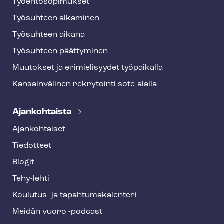
Työ­eh­to­so­pi­muk­set
Työsuhteen alkaminen
Työsuhteen aikana
Työsuhteen päättyminen
Muutokset ja erimielisyydet työpaikalla
Kansainvälinen rekrytointi sote-alalla
Ajankohtaista
Ajankohtaiset
Tiedotteet
Blogit
Tehy-lehti
Koulutus- ja ta­pah­tu­ma­ka­len­te­ri
Meidän vuoro -podcast