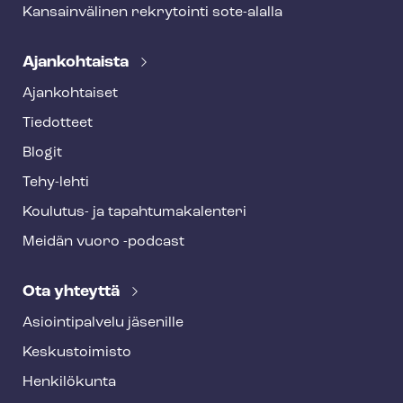
Kansainvälinen rekrytointi sote-alalla
Ajankohtaista
Ajankohtaiset
Tiedotteet
Blogit
Tehy-lehti
Koulutus- ja ta­pah­tu­ma­ka­len­te­ri
Meidän vuoro -podcast
Ota yhteyttä
Asioin­ti­pal­ve­lu jäsenille
Keskustoimisto
Henkilökunta