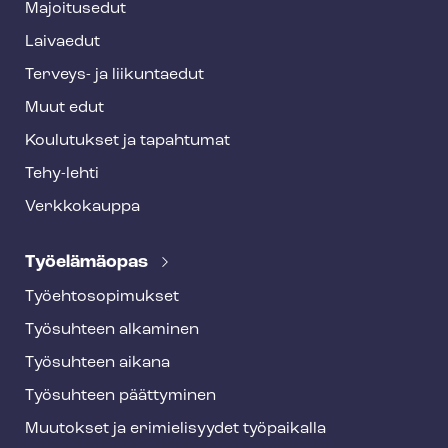
Majoitusedut
r
Laivaedut
Terveys- ja liikuntaedut
Muut edut
Koulutukset ja tapahtumat
Tehy-lehti
Verkkokauppa
Työelämäopas
Työ­eh­to­so­pi­muk­set
Työsuhteen alkaminen
Työsuhteen aikana
Työsuhteen päättyminen
Muutokset ja erimielisyydet työpaikalla