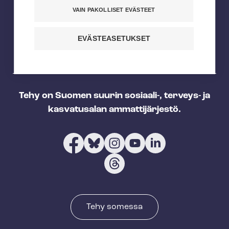
ä
VAIN PAKOLLISET EVÄSTEET
l
i
EVÄSTEASETUKSET
l
e
h
d
Tehy on Suomen suurin sosiaali-, terveys- ja
e
kasvatusalan ammattijärjestö.
t
Tehy somessa