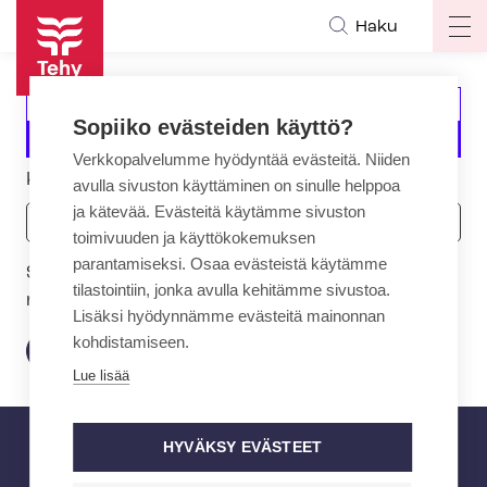
Hyppää
Haku
Op
pääsisältöön
ma
na
E
Kirjaudu sisään
Sopiiko evästeiden käyttö?
n
Pyydä uutta salasanaa
s
Verkkopalvelumme hyödyntää evästeitä. Niiden
Käyttäjätunnus tai sähköpostiosoite
avulla sivuston käyttäminen on sinulle helppoa
i
ja kätevää. Evästeitä käytämme sivuston
s
toimivuuden ja käyttökokemuksen
i
parantamiseksi. Osaa evästeistä käytämme
Salasanan uusimisohjeet lähetetään
j
tilastointiin, jonka avulla kehitämme sivustoa.
rekisteröityyn säh­kö­pos­tio­soit­tee­seen.
a
Lisäksi hyödynnämme evästeitä mainonnan
i
kohdistamiseen.
s
Lue lisää
e
t
HYVÄKSY EVÄSTEET
v