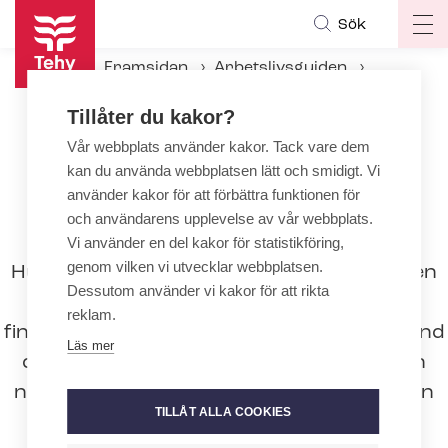
Hoppa
Sök
Op
till
ma
huvudinnehåll
Framsidan
Arbetslivsguiden
na
Under an­ställ­nings­för­hål­lan­det
Tillåter du kakor?
Utbildning och kunnande
Komplettering av utländska examina
Vår webbplats använder kakor. Tack vare dem
kan du använda webbplatsen lätt och smidigt. Vi
använder kakor för att förbättra funktionen för
Komplettering av utländska
och användarens upplevelse av vår webbplats.
examina
Vi använder en del kakor för statistikföring,
genom vilken vi utvecklar webbplatsen.
Hur och om en utländsk hälsovårdsexamen
Dessutom använder vi kakor för att rikta
kan kompletteras för att motsvara en
reklam.
finländsk yrkesexamen avgörs av i vilket land
Läs mer
den utländska examen har avlagts, vilken
nationalitet den person som avlagt examen
TILLÅT ALLA COOKIES
har, när examen har avlagts och vilken