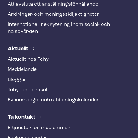
Att avsluta ett an­ställ­nings­för­hål­lan­de
Ändringar och me­nings­skilj­ak­tig­he­ter
Internationell rekrytering inom social- och
hälsovården
Aktuellt
Aktuellt hos Tehy
Meddelande
Bloggar
Tehy-lehti artikel
Evenemangs- och ut­bild­nings­ka­len­der
Ta kontakt
E-tjänster för medlemmar