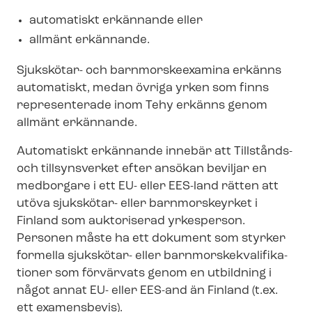
automatiskt erkännande eller
allmänt erkännande.
Sjukskötar- och barnmorskeexamina erkänns
automatiskt, medan övriga yrken som finns
representerade inom Tehy erkänns genom
allmänt erkännande.
Automatiskt erkännande innebär att
Tillstånds-
och tillsynsverket
efter ansökan beviljar en
medborgare i ett EU- eller EES-land rätten att
utöva sjukskötar- eller barnmorskeyrket i
Finland som auktoriserad yrkesperson.
Personen måste ha ett dokument som styrker
formella sjukskötar- eller barn­mors­ke­kva­li­fi­ka­
tio­ner som förvärvats genom en utbildning i
något annat EU- eller EES-and än Finland (t.ex.
ett examensbevis).