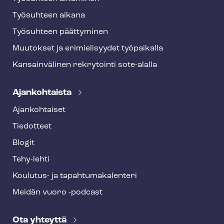
Työsuhteen aikana
Työsuhteen päättyminen
Muutokset ja erimielisyydet työpaikalla
Kansainvälinen rekrytointi sote-alalla
Ajankohtaista
Ajankohtaiset
Tiedotteet
Blogit
Tehy-lehti
Koulutus- ja ta­pah­tu­ma­ka­len­te­ri
Meidän vuoro -podcast
Ota yhteyttä