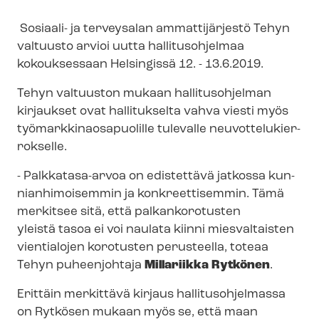
Sosiaali- ja terveysalan ammattijärjestö Tehyn
valtuusto arvioi uutta hallitusohjelmaa
kokouksessaan Helsingissä 12. - 13.6.2019.
Tehyn valtuuston mukaan hallitusohjelman
kirjaukset ovat hallitukselta vahva viesti myös
työ­mark­ki­naos­a­puo­lil­le tulevalle neu­vot­te­lu­kier­
rok­sel­le.
- Palkkatasa-arvoa on edistettävä jatkossa kun­
nian­hi­moi­sem­min ja konkreettisemmin. Tämä
merkitsee sitä, että palkankorotusten
yleistä tasoa ei voi naulata kiinni miesvaltaisten
vientialojen korotusten perusteella, toteaa
Tehyn puheenjohtaja
Millariikka Rytkönen
.
Erittäin merkittävä kirjaus hal­li­tus­oh­jel­mas­sa
on Rytkösen mukaan myös se, että maan