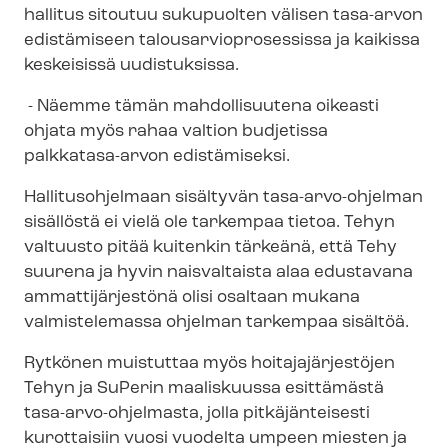
hallitus sitoutuu sukupuolten välisen tasa-arvon
edistämiseen ta­lous­ar­vio­pro­ses­sis­sa ja kaikissa
keskeisissä uudistuksissa.
- Näemme tämän mahdollisuutena oikeasti
ohjata myös rahaa valtion budjetissa
palkkatasa-arvon edistämiseksi.
Hallitusohjelmaan sisältyvän tasa-​arvo-ohjelman
sisällöstä ei vielä ole tarkempaa tietoa. Tehyn
valtuusto pitää kuitenkin tärkeänä, että Tehy
suurena ja hyvin naisvaltaista alaa edustavana
ammattijärjestönä olisi osaltaan mukana
valmistelemassa ohjelman tarkempaa sisältöä.
Rytkönen muistuttaa myös hoi­ta­ja­jär­jes­tö­jen
Tehyn ja SuPerin maaliskuussa esittämästä
tasa-​arvo-ohjelmasta, jolla pitkäjänteisesti
kurottaisiin vuosi vuodelta umpeen miesten ja