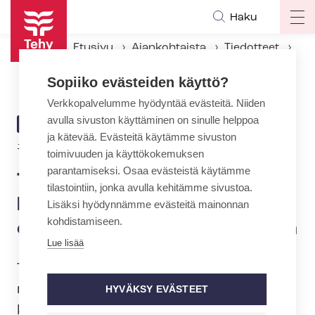
Hyppää
Haku
Op
pääsisältöön
ma
Etusivu
Ajankohtaista
Tiedotteet
na
Tehyn valtuusto: Hallitusohjelma velvoittaa edistämään palkkatasa-arvoa
Sopiiko evästeiden käyttö?
Verkkopalvelumme hyödyntää evästeitä. Niiden
avulla sivuston käyttäminen on sinulle helppoa
ARTIKKELIN
TIEDOTE
ja kätevää. Evästeitä käytämme sivuston
KATEGORIA
13.6.2019 | 10:55
toimivuuden ja käyttökokemuksen
parantamiseksi. Osaa evästeistä käytämme
Tehyn valtuusto:
tilastointiin, jonka avulla kehitämme sivustoa.
Hallitusohjelma velvoittaa
Lisäksi hyödynnämme evästeitä mainonnan
kohdistamiseen.
edistämään palkkatasa-arvoa
Lue lisää
Tuore hallitus haluaa hal­li­tus­oh­jel­man­sa
mukaan nostaa Suomen tasa-arvon
HYVÄKSY EVÄSTEET
kärkimaaksi. Tasa-​arvokysymykset