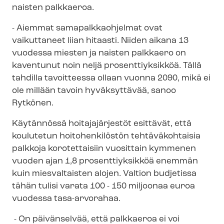
naisten palkkaeroa.
- Aiemmat sa­ma­palk­kaoh­jel­mat ovat
vaikuttaneet liian hitaasti. Niiden aikana 13
vuodessa miesten ja naisten palkkaero on
kaventunut noin neljä prosenttiyksikköä. Tällä
tahdilla tavoitteessa ollaan vuonna 2090, mikä ei
ole millään tavoin hyväksyttävää, sanoo
Rytkönen.
Käytännössä hoitajajärjestöt esittävät, että
koulutetun hoitohenkilöstön tehtäväkohtaisia
palkkoja korotettaisiin vuosittain kymmenen
vuoden ajan 1,8 prosenttiyksikköä enemmän
kuin miesvaltaisten alojen. Valtion budjetissa
tähän tulisi varata 100 - 150 miljoonaa euroa
vuodessa tasa-arvorahaa.
- On päivänselvää, että palkkaeroa ei voi