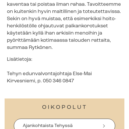
kaventaa tai poistaa ilman rahaa. Tavoitteemme
on kuitenkin hyvin maltillinen ja toteutettavissa.
Sekin on hyvä muistaa, että esimerkiksi hoi­to­
hen­ki­lös­töl­le ohjautuvat palkankorotukset
käytetään kyllä ihan arkisiin menoihin ja
pyörittämään kotimaassa talouden rattaita,
summaa Rytkönen.
Lisätietoja:
Tehyn edun­val­von­ta­joh­ta­ja Else-Mai
Kirvesniemi, p. 050 346 0847
OIKOPOLUT
Ajankohtaista Tehyssä