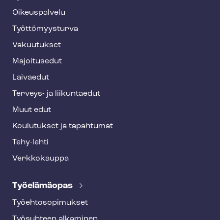
f
o
Oikeuspalvelu
o
Työt­tö­myys­tur­va
t
Vakuutukset
e
Majoitusedut
r
Laivaedut
Terveys- ja liikuntaedut
Muut edut
Koulutukset ja tapahtumat
Tehy-lehti
Verkkokauppa
Työelämäopas
Työ­eh­to­so­pi­muk­set
Työsuhteen alkaminen